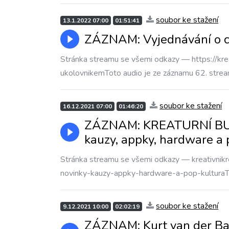
soubor ke stažení
13.1.2022 07:00
01:51:41
ZÁZNAM: Vyjednávání o ce
Stránka streamu se všemi odkazy — https://krea
ukolovnikemToto audio je ze záznamu 62. stre
soubor ke stažení
16.12.2021 07:00
01:46:20
ZÁZNAM: KREATURNÍ BULV
kauzy, appky, hardware a 
Stránka streamu se všemi odkazy — kreativnikr
novinky-kauzy-appky-hardware-a-pop-kulturaT
soubor ke stažení
9.12.2021 10:00
02:02:19
ZÁZNAM: Kurt van der Basc