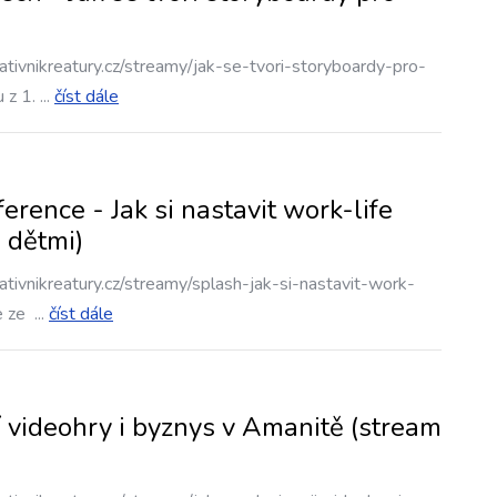
tivnikreatury.cz/streamy/jak-se-tvori-storyboardy-pro-
 z 1.
...
číst dále
nce - Jak si nastavit work-life
s dětmi)
tivnikreatury.cz/streamy/splash-jak-si-nastavit-work-
e ze
...
číst dále
 videohry i byznys v Amanitě (stream