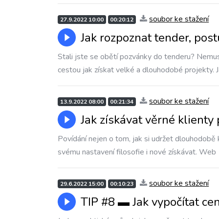
soubor ke stažení
27.9.2022 10:00
00:20:12
Jak rozpoznat tender, pos
Stali jste se obětí pozvánky do tenderu? Nemus
cestou jak získat velké a dlouhodobé projekty. J
soubor ke stažení
13.9.2022 08:00
00:21:34
Jak získávat věrné klient
Povídání nejen o tom, jak si udržet dlouhodobě kl
svému nastavení filosofie i nové získávat. Web
soubor ke stažení
29.6.2022 15:00
00:10:23
TIP #8 ▬ Jak vypočítat cen