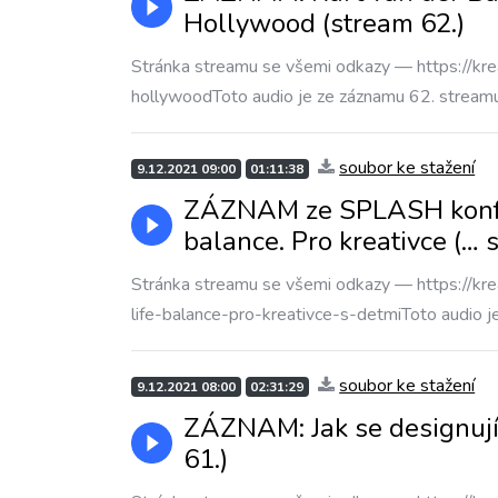
Hollywood (stream 62.)
Stránka streamu se všemi odkazy — https://krea
hollywoodToto audio je ze záznamu 62. streamu
soubor ke stažení
9.12.2021 09:00
01:11:38
ZÁZNAM ze SPLASH konfere
balance. Pro kreativce (… 
Stránka streamu se všemi odkazy — https://krea
life-balance-pro-kreativce-s-detmiToto audio j
soubor ke stažení
9.12.2021 08:00
02:31:29
ZÁZNAM: Jak se designují
61.)