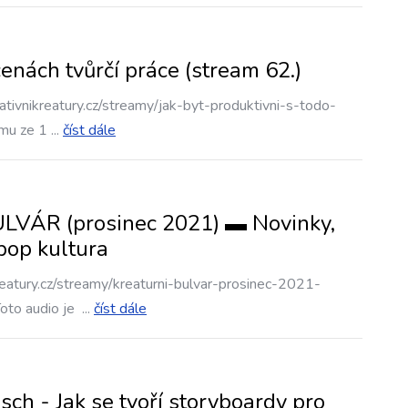
nách tvůrčí práce (stream 62.)
tivnikreatury.cz/streamy/jak-byt-produktivni-s-todo-
amu ze 1
...
číst dále
ÁR (prosinec 2021) ▬ Novinky,
pop kultura
eatury.cz/streamy/kreaturni-bulvar-prosinec-2021-
oto audio je
...
číst dále
h - Jak se tvoří storyboardy pro