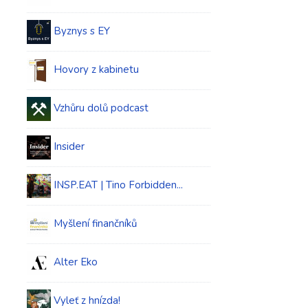
Byznys s EY
Hovory z kabinetu
Vzhůru dolů podcast
Insider
INSP.EAT | Tino Forbidden...
Myšlení finančníků
Alter Eko
Vyleť z hnízda!