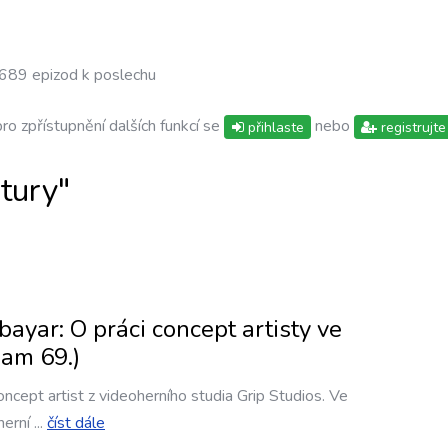
689 epizod k poslechu
pro zpřístupnění dalších funkcí se
nebo
přihlaste
registrujte
tury"
ar: O práci concept artisty ve
eam 69.)
ncept artist z videoherního studia Grip Studios. Ve
herní
...
číst dále