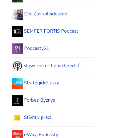
Digitální kaleidoskop
SEMPER FORTIS Podcast
Podcasty21
slowczech – Learn Czech f...
Strategické zisky
Forbes Byznys
Štěstí v práci
eWay-Podcasty