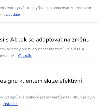
vnikreatury.cz/streamy/jak-spolupracovat-s-kreativnim-
e
...
číst dále
sí s AI: Jak se adaptovat na změnu
dikce a tipy pro budoucnost kreativců ve světě AI.
ney.com/
...
číst dále
esignu klientem skrze efektivní
i výstupů své grafické práce klientům tak, aby vše bylo
...
číst dále