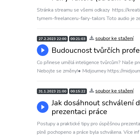
Stránka streamu se všemi odkazy https://kreati
tymem-freelanceru-fairy-tailors Toto audio je z
soubor ke stažení
27.2.2023 22:00
00:21:03
Budoucnost tvůrčích profe
Co přinese umělá inteligence tvůrcům? Naše pre
Nebojte se změny!● Midjourney https://midjour
soubor ke stažení
31.1.2023 21:00
00:15:22
Jak dosáhnout schválení d
prezentaci práce
Postupy a praktické tipy pro úspěšnou prezentac
plně pochopeno a práce byla schválena. Více inf