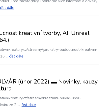
duktů pro začátečníky i pokročilé.Více informací a odkazy
číst dále
nost kreativní tvorby, AI, Unreal
64.)
tivnikreatury.cz/streamy/jaro-atry-budoucnost-kreativni-
 16
...
číst dále
ÁR (únor 2022) ▬ Novinky, kauzy,
ltura
tivnikreatury.cz/streamy/kreaturni-bulvar-unor-
váru ze 2.
...
číst dále