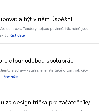
tupovat a být v něm úspěšní
íte se hrozit. Tendery nejsou povinné. Nicméně jsou
ak t
...
číst dále
y pro dlouhodobou spolupráci
ienty a zdravý vztah s nimi, ale také o tom, jak díky
...
číst dále
u za design trička pro začátečníky