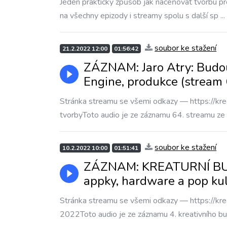
Jeden praktický způsob jak naceňovat tvorbu pro
na všechny epizody i streamy spolu s další sp
...
soubor ke stažení
21.2.2022 12:00
01:56:42
ZÁZNAM: Jaro Atry: Budouc
Engine, produkce (stream 
Stránka streamu se všemi odkazy — https://krea
tvorbyToto audio je ze záznamu 64. streamu ze
soubor ke stažení
10.2.2022 10:00
01:51:41
ZÁZNAM: KREATURNÍ BULV
appky, hardware a pop ku
Stránka streamu se všemi odkazy — https://krea
2022Toto audio je ze záznamu 4. kreativního bul