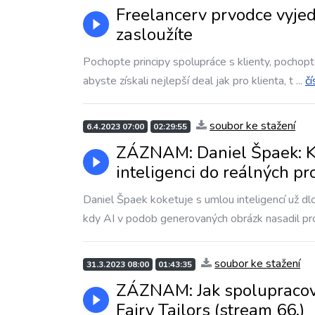
Freelancerv prvodce vyjed
zasloužíte
Pochopte principy spolupráce s klienty, pochopte
abyste získali nejlepší deal jak pro klienta, t
...
čí
soubor ke stažení
6.4.2023 07:00
02:29:55
ZÁZNAM: Daniel Špaek: Kd
inteligenci do reálných pro
Daniel Špaek koketuje s umlou inteligencí už d
kdy AI v podob generovaných obrázk nasadil p
soubor ke stažení
31.3.2023 08:00
01:43:35
ZÁZNAM: Jak spolupracova
Fairy Tailors (stream 66.)