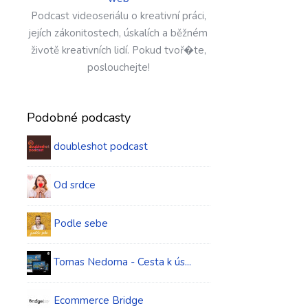
Podcast videoseriálu o kreativní práci,
jejích zákonitostech, úskalích a běžném
životě kreativních lidí. Pokud tvoř�te,
poslouchejte!
Podobné podcasty
doubleshot podcast
Od srdce
Podle sebe
Tomas Nedoma - Cesta k ús...
Ecommerce Bridge