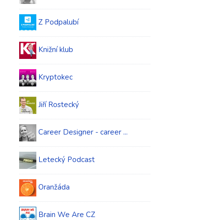
Z Podpalubí
Knižní klub
Kryptokec
Jiří Rostecký
Career Designer - career ...
Letecký Podcast
Oranžáda
Brain We Are CZ