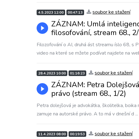
soubor ke stažení
4.5.2023 12:00
00:47:13
ZÁZNAM: Umlá inteligence
filosofování, stream 68., 2/
Filozofování o AI, druhá ást streamu íslo 68, 
video na které se mžete podívat najdete na we
soubor ke stažení
28.4.2023 10:00
01:16:23
ZÁZNAM: Petra Dolejšová:
právo (stream 68., 1/2)
Petra dolejšová je advokátka, školitelka, boika 
zamuje na autorské právo. A to má v dnešní d
..
soubor ke stažení
11.4.2023 08:00
00:19:53