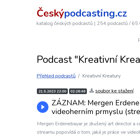
Český
podcasting.cz
katalog českých podcastů
|
254 podcastů / 65 
Podcast "Kreativní Krea
Přehled podcastů
Kreativní Kreatury
soubor ke stažení
21.5.2023 22:00
02:26:46
ZÁZNAM: Mergen Erdenebay
videoherním prmyslu (str
Mergen Erdenebayar je zkušený art director a co
streamu popovídá o tom, jaká je práce ve video