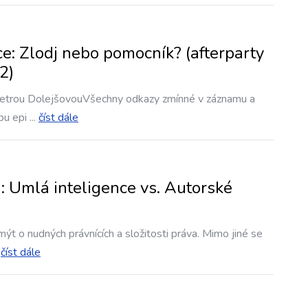
: Zlodj nebo pomocník? (afterparty
2)
s Petrou DolejšovouVšechny odkazy zmínné v záznamu a
bu epi
...
číst dále
 Umlá inteligence vs. Autorské
mýt o nudných právnících a složitosti práva. Mimo jiné se
.
číst dále