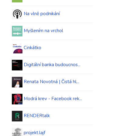
Na vlně podnikání
Myšlením na vrchol
Cinkátko
Digitální banka budoucnos...
Renata Novotná | Čistá hl...
Modrá krev - Facebook rek...
RENDERtalk
projekt.lajf