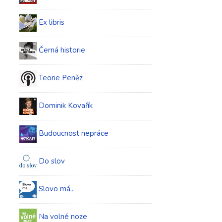
Ex libris
Černá historie
Teorie Peněz
Dominik Kovařík
Budoucnost nepráce
Do slov
Slovo má...
Na volné noze