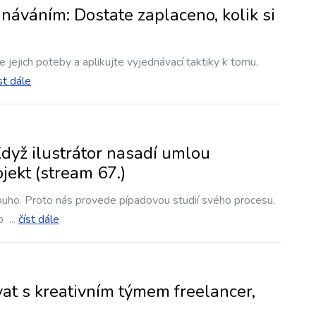
náváním: Dostate zaplaceno, kolik si
 jejich poteby a aplikujte vyjednávací taktiky k tomu,
st dále
yž ilustrátor nasadí umlou
jekt (stream 67.)
louho. Proto nás provede pípadovou studií svého procesu,
ro
...
číst dále
t s kreativním týmem freelancer,