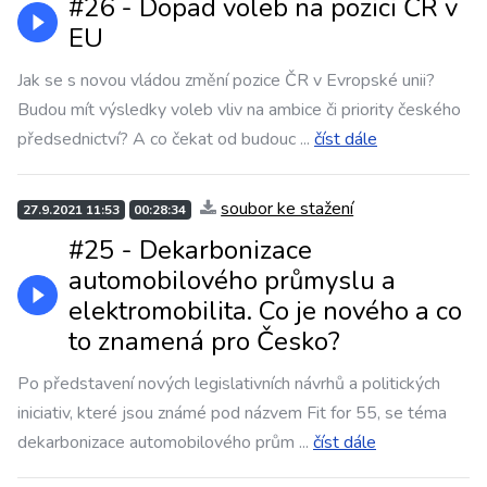
#26 - Dopad voleb na pozici ČR v
EU
Jak se s novou vládou změní pozice ČR v Evropské unii?
Budou mít výsledky voleb vliv na ambice či priority českého
předsednictví? A co čekat od budouc
...
číst dále
soubor ke stažení
27.9.2021 11:53
00:28:34
#25 - Dekarbonizace
automobilového průmyslu a
elektromobilita. Co je nového a co
to znamená pro Česko?
Po představení nových legislativních návrhů a politických
iniciativ, které jsou známé pod názvem Fit for 55, se téma
dekarbonizace automobilového prům
...
číst dále