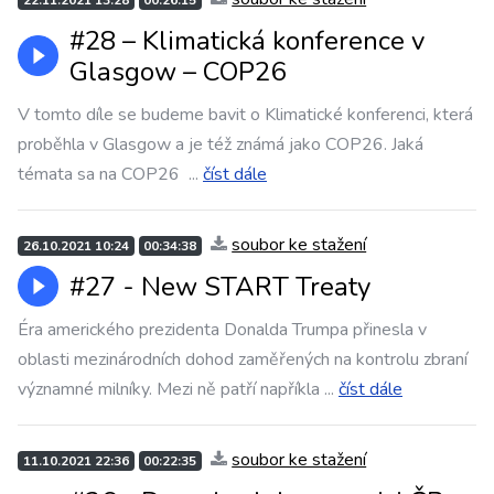
22.11.2021 13:28
00:26:15
#28 – Klimatická konference v
Glasgow – COP26
V tomto díle se budeme bavit o Klimatické konferenci, která
proběhla v Glasgow a je též známá jako COP26. Jaká
témata sa na COP26
...
číst dále
soubor ke stažení
26.10.2021 10:24
00:34:38
#27 - New START Treaty
Éra amerického prezidenta Donalda Trumpa přinesla v
oblasti mezinárodních dohod zaměřených na kontrolu zbraní
významné milníky. Mezi ně patří napříkla
...
číst dále
soubor ke stažení
11.10.2021 22:36
00:22:35