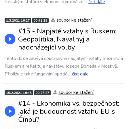
členským státům s ekonomickými násle
...
číst dále
soubor ke stažení
1.3.2021 16:27
00:41:29
#15 - Napjaté vztahy s Ruskem:
Geopolitika, Navalnyj a
nadcházející volby
Tento díl se zabývá současnými napjatými vztahy mezi EU a
Ruskem a reflektuje návštěvu Josepa Borrella v Moskvě.
Přibližuje také fungování opozič
...
číst dále
soubor ke stažení
15.2.2021 16:45
00:27:27
#14 - Ekonomika vs. bezpečnost:
jaká je budoucnost vztahu EU s
Čínou?