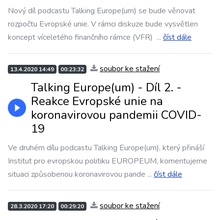
Nový díl podcastu Talking Europe(um) se bude věnovat
rozpočtu Evropské unie. V rámci diskuze bude vysvětlen
koncept víceletého finančního rámce (VFR)
...
číst dále
soubor ke stažení
13.4.2020 14:49
00:23:32
Talking Europe(um) - Díl 2. -
Reakce Evropské unie na
koronavirovou pandemii COVID-
19
Ve druhém dílu podcastu Talking Europe(um), který přináší
Institut pro evropskou politiku EUROPEUM, komentujeme
situaci způsobenou koronavirovou pande
...
číst dále
soubor ke stažení
28.3.2020 17:20
00:29:20