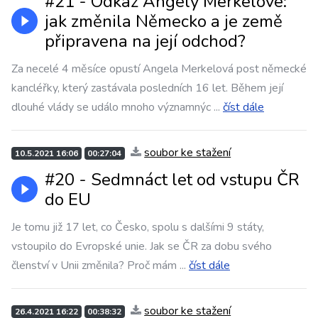
#21 - Odkaz Angely Merkelové:
jak změnila Německo a je země
připravena na její odchod?
Za necelé 4 měsíce opustí Angela Merkelová post německé
kancléřky, který zastávala posledních 16 let. Během její
dlouhé vlády se událo mnoho významnýc
...
číst dále
soubor ke stažení
10.5.2021 16:06
00:27:04
#20 - Sedmnáct let od vstupu ČR
do EU
Je tomu již 17 let, co Česko, spolu s dalšími 9 státy,
vstoupilo do Evropské unie. Jak se ČR za dobu svého
členství v Unii změnila? Proč mám
...
číst dále
soubor ke stažení
26.4.2021 16:22
00:38:32