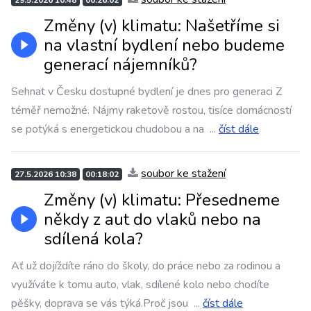
29.5.2026 10:48
00:26:02
Změny (v) klimatu: Našetříme si
na vlastní bydlení nebo budeme
generací nájemníků?
Sehnat v Česku dostupné bydlení je dnes pro generaci Z
téměř nemožné. Nájmy raketově rostou, tisíce domácností
se potýká s energetickou chudobou a na
...
číst dále
soubor ke stažení
27.5.2026 10:38
00:18:02
Změny (v) klimatu: Přesedneme
někdy z aut do vlaků nebo na
sdílená kola?
Ať už dojíždíte ráno do školy, do práce nebo za rodinou a
využíváte k tomu auto, vlak, sdílené kolo nebo chodíte
pěšky, doprava se vás týká.Proč jsou
...
číst dále