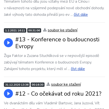
Tématem tohoto dílu jsou vztahy mezi EU a Čínou i
v návaznosti na vzájemné podepsání nové obchodní dohody.
Jaké výhody tato dohoda přináší pro ev
...
číst dále
soubor ke stažení
1.2.2021 16:11
00:31:06
#13 - Konference o budoucnosti
Evropy
Žiga Faktor a Zuzana Stuchlíková se v nejnovější episodě
zabývají tématem Konference o budoucnosti Evropy.
Zahájení tohoto projektu, který měl ví
...
číst dále
soubor ke stažení
31.12.2020 13:36
00:16:30
#12 - Co očekávat od roku 2021?
Ve dvanáctém dílu vám Vladimír Bartovic, Jana Juzová, Vít