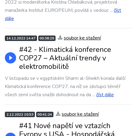
2022 si moderátorka Kristína Chlebáková, projektová
manažerka Institut EUROPEUM, povídá s vedouc
...
číst
dále
soubor ke stažení
14.12.2022 14:47
00:38:29
#42 - Klimatická konference
COP27 – Aktuální trendy v
elektromobilitě
V listopadu se v egyptském Sharm al-Sheikh konala další
Klimatická konference COP27, na níž se zástupci téměř
všech zemí světa snažili dohodnout na da
...
číst dále
soubor ke stažení
2.12.2022 10:53
00:41:24
#41 Nové napětí ve vztazích
Evropy s USA - Hospodářská