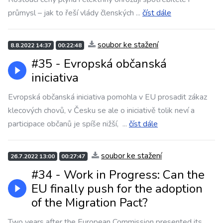
průmysl – jak to řeší vlády členských
...
číst dále
soubor ke stažení
8.8.2022 14:37
00:22:48
#35 - Evropská občanská
iniciativa
Evropská občanská iniciativa pomohla v EU prosadit zákaz
klecových chovů, v Česku se ale o iniciativě tolik neví a
participace občanů je spíše nižší,
...
číst dále
soubor ke stažení
26.7.2022 13:00
00:27:47
#34 - Work in Progress: Can the
EU finally push for the adoption
of the Migration Pact?
Two years after the European Commission presented its