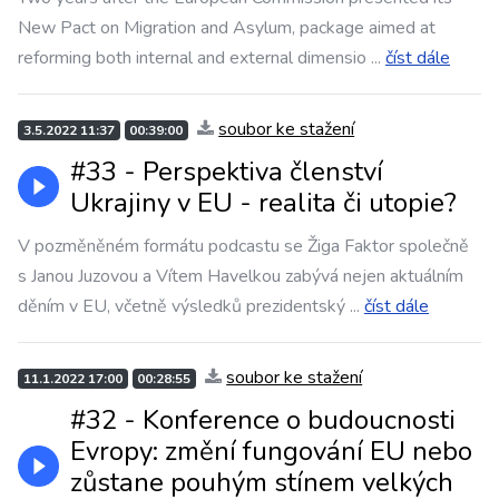
New Pact on Migration and Asylum, package aimed at
reforming both internal and external dimensio
...
číst dále
soubor ke stažení
3.5.2022 11:37
00:39:00
#33 - Perspektiva členství
Ukrajiny v EU - realita či utopie?
V pozměněném formátu podcastu se Žiga Faktor společně
s Janou Juzovou a Vítem Havelkou zabývá nejen aktuálním
děním v EU, včetně výsledků prezidentský
...
číst dále
soubor ke stažení
11.1.2022 17:00
00:28:55
#32 - Konference o budoucnosti
Evropy: změní fungování EU nebo
zůstane pouhým stínem velkých