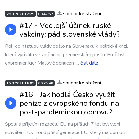
soubor ke stažení
29.3.2021 17:25
00:47:52
#17 - Vedlejší účinek ruské
vakcíny: pád slovenské vlády?
Rok od nástupu vlády došlo na Slovensku k politické krizi,
která vyústila ve změnu na premiérském postu. Proč byl
expremiér Igor Matovič donucen
...
číst dále
soubor ke stažení
15.3.2021 16:09
00:25:48
#16 - Jak hodlá Česko využít
peníze z evropského fondu na
post-pandemickou obnovu?
Spolu s přijetím rozpočtu EU na příštích 7 let byl vloni
schválen i tzv. Fond příští generace EU, který má pomoci