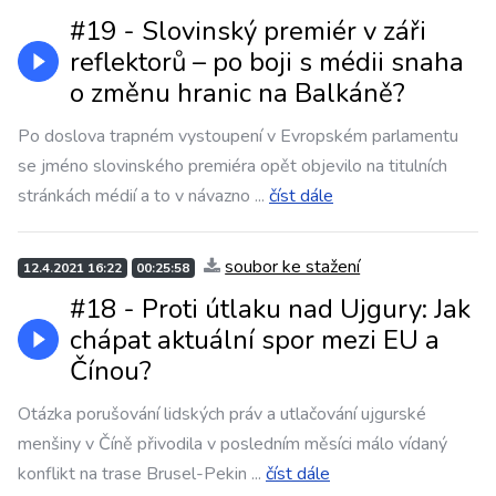
#19 - Slovinský premiér v záři
reflektorů – po boji s médii snaha
o změnu hranic na Balkáně?
Po doslova trapném vystoupení v Evropském parlamentu
se jméno slovinského premiéra opět objevilo na titulních
stránkách médií a to v návazno
...
číst dále
soubor ke stažení
12.4.2021 16:22
00:25:58
#18 - Proti útlaku nad Ujgury: Jak
chápat aktuální spor mezi EU a
Čínou?
Otázka porušování lidských práv a utlačování ujgurské
menšiny v Číně přivodila v posledním měsíci málo vídaný
konflikt na trase Brusel-Pekin
...
číst dále