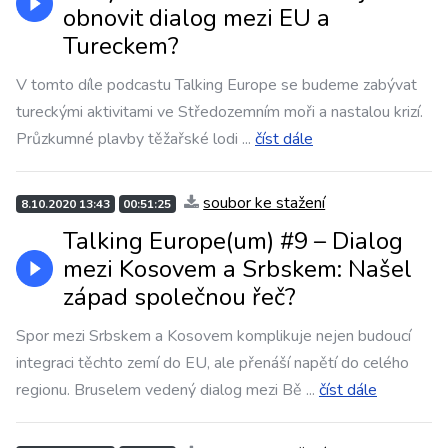
obnovit dialog mezi EU a
Tureckem?
V tomto díle podcastu Talking Europe se budeme zabývat
tureckými aktivitami ve Středozemním moři a nastalou krizí.
Průzkumné plavby těžařské lodi
...
číst dále
soubor ke stažení
8.10.2020 13:43
00:51:25
Talking Europe(um) #9 – Dialog
mezi Kosovem a Srbskem: Našel
západ společnou řeč?
Spor mezi Srbskem a Kosovem komplikuje nejen budoucí
integraci těchto zemí do EU, ale přenáší napětí do celého
regionu. Bruselem vedený dialog mezi Bě
...
číst dále