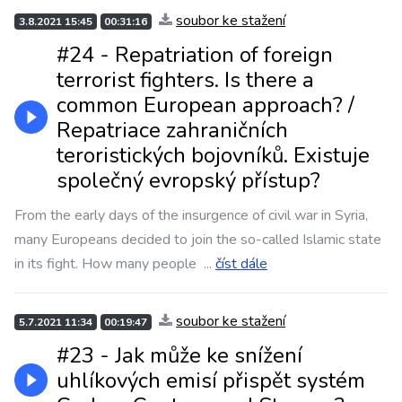
soubor ke stažení
3.8.2021 15:45
00:31:16
#24 - Repatriation of foreign
terrorist fighters. Is there a
common European approach? /
Repatriace zahraničních
teroristických bojovníků. Existuje
společný evropský přístup?
From the early days of the insurgence of civil war in Syria,
many Europeans decided to join the so-called Islamic state
in its fight. How many people
...
číst dále
soubor ke stažení
5.7.2021 11:34
00:19:47
#23 - Jak může ke snížení
uhlíkových emisí přispět systém