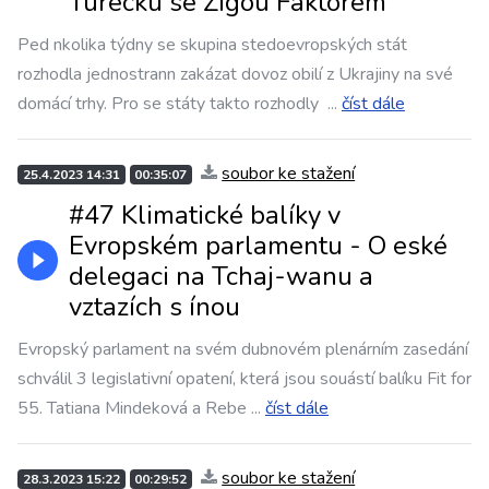
Turecku se Žigou Faktorem
Ped nkolika týdny se skupina stedoevropských stát
rozhodla jednostrann zakázat dovoz obilí z Ukrajiny na své
domácí trhy. Pro se státy takto rozhodly
...
číst dále
soubor ke stažení
25.4.2023 14:31
00:35:07
#47 Klimatické balíky v
Evropském parlamentu - O eské
delegaci na Tchaj-wanu a
vztazích s ínou
Evropský parlament na svém dubnovém plenárním zasedání
schválil 3 legislativní opatení, která jsou souástí balíku Fit for
55. Tatiana Mindeková a Rebe
...
číst dále
soubor ke stažení
28.3.2023 15:22
00:29:52