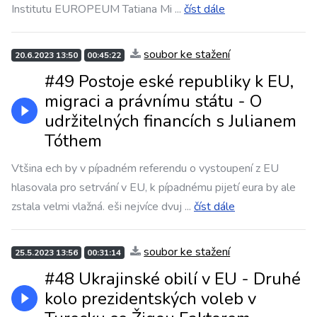
Institutu EUROPEUM Tatiana Mi
...
číst dále
soubor ke stažení
20.6.2023 13:50
00:45:22
#49 Postoje eské republiky k EU,
migraci a právnímu státu - O
udržitelných financích s Julianem
Tóthem
Vtšina ech by v pípadném referendu o vystoupení z EU
hlasovala pro setrvání v EU, k pípadnému pijetí eura by ale
zstala velmi vlažná. eši nejvíce dvuj
...
číst dále
soubor ke stažení
25.5.2023 13:56
00:31:14
#48 Ukrajinské obilí v EU - Druhé
kolo prezidentských voleb v