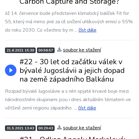
Carbon Capture and Storage?
Již 14. července bude představen klimatický balíček Fit for
55, který má mimo jiné za cíl snížení uhlíkových emisí o 55%
do roku 2030. Co všechno by m
...
číst dále
soubor ke stažení
21.6.2021 15:30
00:56:57
#22 - 30 let od začátku válek v
bývalé Jugoslávii a jejich dopad
na země západního Balkánu
Rozpad bývalé Jugoslávie a s ním spjaté krvavé boje mezi
národnostními skupinami jsou i dnes aktuálním tématem ve
většině zemí regionu západního
...
číst dále
soubor ke stažení
31.5.2021 13:43
00:29:43