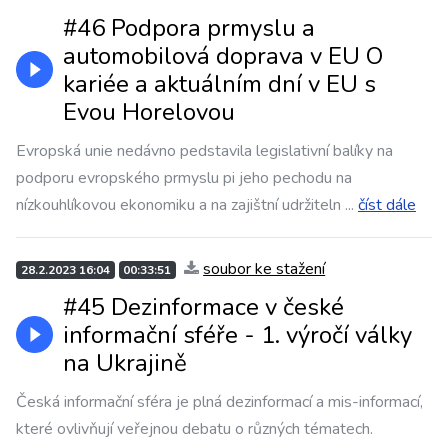
#46 Podpora prmyslu a
automobilová doprava v EU O
kariée a aktuálním dní v EU s
Evou Horelovou
Evropská unie nedávno pedstavila legislativní balíky na
podporu evropského prmyslu pi jeho pechodu na
nízkouhlíkovou ekonomiku a na zajištní udržiteln
...
číst dále
soubor ke stažení
28.2.2023 16:04
00:33:51
#45 Dezinformace v české
informační sféře - 1. výročí války
na Ukrajině
Česká informační sféra je plná dezinformací a mis-informací,
které ovlivňují veřejnou debatu o různých tématech.