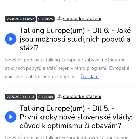
soubor ke stažení
25.6.2020 16:57
00:38:25
Talking Europe(um) - Díl 6. - Jaké
jsou možnosti studijních pobytů a
stáží?
Nový díl podcastu Talking Europe se zabývá možnostmi
studijních pobytů a stáží nejen v rámci programů Evropské
unie, ale i dalších institucí, např. v
...
číst dále
soubor ke stažení
27.5.2020 11:13
00:21:04
Talking Europe(um) - Díl 5. -
První kroky nové slovenské vlády:
důvod k optimismu či obavám?
Nový díl podcastu Talking Europe(um) rozebírá současnou