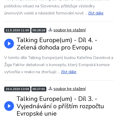
politickou situaci na Slovensku, přibližuje výsledky
únorových voleb a následné formování nové
...
číst dále
soubor ke stažení
11.5.2020 11:09
00:26:16
Talking Europe(um) - Díl 4. -
Zelená dohoda pro Evropu
V tomto díle Talking Europe(um) budou Kateřina Davidová a
Žiga Faktor debatovat o konceptu, který Evropská komise
vytvořila v reakci na zhoršujíc
...
číst dále
soubor ke stažení
29.4.2020 13:56
00:27:01
Talking Europe(um) - Díl 3. -
Vyjednávání o příštím rozpočtu
Evropské unie