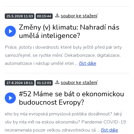
soubor ke stažení
25.5.2026 11:03
00:15:44
Změny (v) klimatu: Nahradí nás
umělá inteligence?
Práce, jistoty i dovednosti, které byly ještě před pár lety
samozřejmé, se rychle mění. Dekarbonizace, digitalizace,
automatizace i nástup umělé intel
...
číst dále
soubor ke stažení
27.6.2024 18:11
01:12:03
#52 Máme se bát o ekonomickou
budoucnost Evropy?
eho by mla evropská prmyslová politika dosáhnout? Jaký
vliv by mla mít na eskou ekonomiku? Pandemie COVID-19
neznamenala pouze velkou zdravotnickou zá
...
číst dále