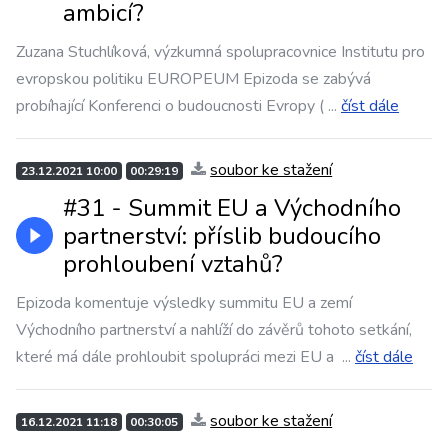
ambicí?
Zuzana Stuchlíková, výzkumná spolupracovnice Institutu pro
evropskou politiku EUROPEUM Epizoda se zabývá
probíhající Konferenci o budoucnosti Evropy (
...
číst dále
soubor ke stažení
23.12.2021 10:00
00:29:19
#31 - Summit EU a Východního
partnerství: příslib budoucího
prohloubení vztahů?
Epizoda komentuje výsledky summitu EU a zemí
Východního partnerství a nahlíží do závěrů tohoto setkání,
které má dále prohloubit spolupráci mezi EU a
...
číst dále
soubor ke stažení
16.12.2021 11:18
00:30:05