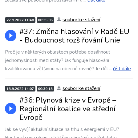
začala své působení představením k
...
číst dále
soubor ke stažení
27.9.2022 11:48
00:35:05
#37: Změna hlasování v Radě EU
- Budoucnost rozšiřování Unie
Proč je v některých oblastech potřeba dosáhnout
jednomyslnosti mezi státy? Jak funguje hlasování
kvalifikovanou většinou na obecné rovině? Je důl
...
číst dále
soubor ke stažení
13.9.2022 14:07
00:39:13
#36: Plynová krize v Evropě –
Regionální koalice ve střední
Evropě
Jak se vyvíjí aktuální situace na trhu s energiemi v EU?
Rostoucí ceny plynu i elektřiny ohrožují spotřebitele i