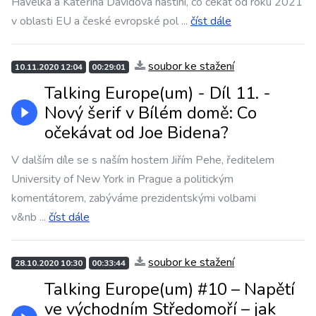
Havelka a Kateřina Davidová nastíní, co čekat od roku 2021
v oblasti EU a české evropské pol
...
číst dále
soubor ke stažení
10.11.2020 12:04
00:29:01
Talking Europe(um) - Díl 11. -
Nový šerif v Bílém domě: Co
očekávat od Joe Bidena?
V dalším díle se s naším hostem Jiřím Pehe, ředitelem
University of New York in Prague a politickým
komentátorem, zabýváme prezidentskými volbami
v&nb
...
číst dále
soubor ke stažení
28.10.2020 10:30
00:33:44
Talking Europe(um) #10 – Napětí
ve východním Středomoří – jak