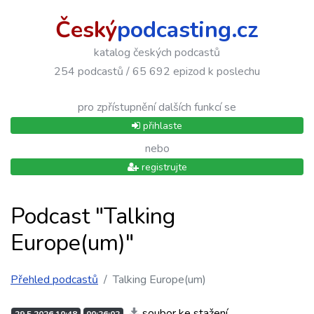
Český
podcasting.cz
katalog českých podcastů
254 podcastů / 65 692 epizod k poslechu
pro zpřístupnění dalších funkcí se
přihlaste
nebo
registrujte
Podcast "Talking
Europe(um)"
Přehled podcastů
Talking Europe(um)
soubor ke stažení