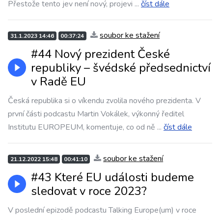
Přestože tento jev není nový, projevi
...
číst dále
soubor ke stažení
31.1.2023 14:46
00:37:24
#44 Nový prezident České
republiky – švédské předsednictví
v Radě EU
Česká republika si o víkendu zvolila nového prezidenta. V
první části podcastu Martin Vokálek, výkonný ředitel
Institutu EUROPEUM, komentuje, co od ně
...
číst dále
soubor ke stažení
21.12.2022 15:48
00:41:10
#43 Které EU události budeme
sledovat v roce 2023?
V poslední epizodě podcastu Talking Europe(um) v roce