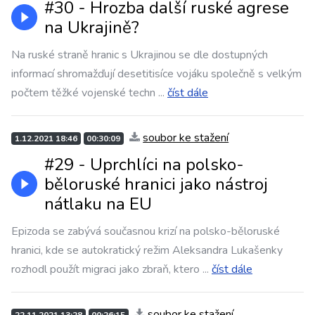
#30 - Hrozba další ruské agrese
na Ukrajině?
Na ruské straně hranic s Ukrajinou se dle dostupných
informací shromažďují desetitisíce vojáku společně s velkým
počtem těžké vojenské techn
...
číst dále
soubor ke stažení
1.12.2021 18:46
00:30:09
#29 - Uprchlíci na polsko-
běloruské hranici jako nástroj
nátlaku na EU
Epizoda se zabývá současnou krizí na polsko-běloruské
hranici, kde se autokratický režim Aleksandra Lukašenky
rozhodl použít migraci jako zbraň, ktero
...
číst dále
soubor ke stažení