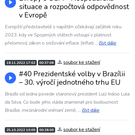
situace a rozpočtová odpovědnost
v Evropě
Evropští představitelé s napětím očekávají začátek roku
2023, kdy ve Spojených státech vstoupí v platnost
přelomový zákon o snižování inflace (Inflati
...
číst dále
soubor ke stažení
18.11.2022 17:02
00:37:06
#40 Prezidentské volby v Brazílii
– 30. výročí jednotného trhu EU
Brazílii od ledna povede staronový prezident Luiz Inácio Lula
da Silva. Co bude jeho vláda znamenat pro budoucnost
Brazílie, mezinárodní vnímaní země,
...
číst dále
soubor ke stažení
25.10.2022 10:09
00:38:00