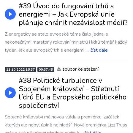
#39 Úvod do fungování trhů s
energiemi – Jak Evropská unie
plánuje chránit nezávislost médií?
Z energetiky se stalo evropské téma číslo jedna, s
nekonečnými maratóny rokování ministrů i lídrů téměř každý
týden. Jak ale evropský trh s energiemi
...
číst dále
soubor ke stažení
11.10.2022 16:37
00:37:45
#38 Politické turbulence v
Spojeném království – Střetnutí
lídrů EU a Evropského politického
společenství
Spojené království má novou vládu a premiérku, začátek
kterých ale nebyl úplně nejhladší. Nová premiérka Lizz Truss