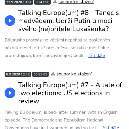
soubor ke stažení
22.9.2020 13:51
00:47:58
Talking Europe(um) #8 - Tanec s
medvědem: Udrží Putin u moci
svého (ne)přítele Lukašenka?
Bělorusko prochází největšími nepokoji za posledních
několik desetiletí. Již přes měsíc jsou ulice měst plné
protestujících, kteří zpochybňují výsledk
...
číst dále
soubor ke stažení
8.9.2020 12:42
00:55:03
Talking Europe(um) #7 - A tale of
two elections: US elections in
review
Talking Europe(um) is back after summer, with an English
episode. The Democratic and Republican National
Conventions have just wrapped up and so far h
...
číst dále