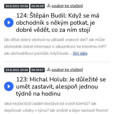
soubor ke stažení
30.6.2021 03:00
00:35:58
124: Štěpán Budil: Když se má
obchodník s někým potkat, je
dobré vědět, co za ním stojí
Jak dělat dobrý obchod na základě znalosti dat? Jak může
obchodník získat informace o zákazníkovi, ke kterému míří?
Jak obchodníkovi pomůže, když bude
...
číst dále
soubor ke stažení
23.6.2021 03:00
00:39:57
123: Michal Holub: Je důležité se
umět zastavit, alespoň jednou
týdně na hodinu
Jaká nejčastější zadání dostává od svých klientů? Jak
zlepšovat vztahy v týmu? Jak změnit a lépe nastavit firemní