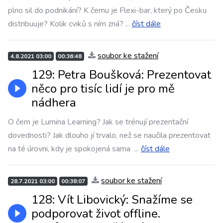
plno sil do podnikání? K čemu je Flexi-bar, který po Česku
distribuuje? Kolik cviků s ním zná?
...
číst dále
soubor ke stažení
4.8.2021 03:00
00:36:48
129: Petra Boušková: Prezentovat
něco pro tisíc lidí je pro mě
nádhera
O čem je Lumina Learning? Jak se trénují prezentační
dovednosti? Jak dlouho jí trvalo, než se naučila prezentovat
na té úrovni, kdy je spokojená sama
...
číst dále
soubor ke stažení
28.7.2021 03:00
00:38:07
128: Vít Libovický: Snažíme se
podporovat život offline.