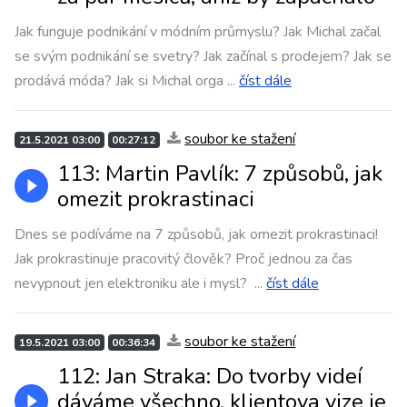
Jak funguje podnikání v módním průmyslu? Jak Michal začal
se svým podnikání se svetry? Jak začínal s prodejem? Jak se
prodává móda? Jak si Michal orga
...
číst dále
soubor ke stažení
21.5.2021 03:00
00:27:12
113: Martin Pavlík: 7 způsobů, jak
omezit prokrastinaci
Dnes se podíváme na 7 způsobů, jak omezit prokrastinaci!
Jak prokrastinuje pracovitý člověk? Proč jednou za čas
nevypnout jen elektroniku ale i mysl?
...
číst dále
soubor ke stažení
19.5.2021 03:00
00:36:34
112: Jan Straka: Do tvorby videí
dáváme všechno, klientova vize je