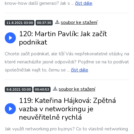
know-how další generaci? Jak s
...
číst dále
soubor ke stažení
11.6.2021 03:00
00:37:30
120: Martin Pavlík: Jak začít
podnikat
Chcete začít podnikat, ale tíží Vás nepřekonatelné otázky, na
které nenacházíte jasné odpovědi? Pojďme se na to podívat
společně!Jak najít to, čemu se
...
číst dále
soubor ke stažení
9.6.2021 03:00
00:40:53
119: Kateřina Hájková: Zpětná
vazba v networkingu je
neuvěřitelně rychlá
Jak využít networking pro byznys? Co to vlastně networking