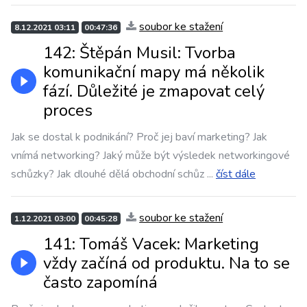
soubor ke stažení
8.12.2021 03:11
00:47:36
142: Štěpán Musil: Tvorba
komunikační mapy má několik
fází. Důležité je zmapovat celý
proces
Jak se dostal k podnikání? Proč jej baví marketing? Jak
vnímá networking? Jaký může být výsledek networkingové
schůzky? Jak dlouhé dělá obchodní schůz
...
číst dále
soubor ke stažení
1.12.2021 03:00
00:45:28
141: Tomáš Vacek: Marketing
vždy začíná od produktu. Na to se
často zapomíná