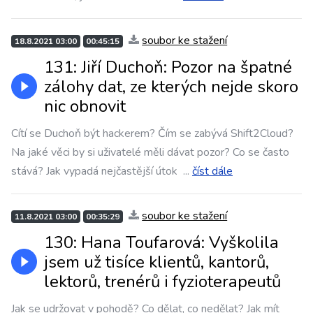
soubor ke stažení
18.8.2021 03:00
00:45:15
131: Jiří Duchoň: Pozor na špatné
zálohy dat, ze kterých nejde skoro
nic obnovit
Cítí se Duchoň být hackerem? Čím se zabývá Shift2Cloud?
Na jaké věci by si uživatelé měli dávat pozor? Co se často
stává? Jak vypadá nejčastější útok
...
číst dále
soubor ke stažení
11.8.2021 03:00
00:35:29
130: Hana Toufarová: Vyškolila
jsem už tisíce klientů, kantorů,
lektorů, trenérů i fyzioterapeutů
Jak se udržovat v pohodě? Co dělat, co nedělat? Jak mít