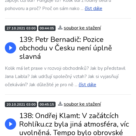
zapojit cizí lidi? Funguje to? Kolik lidí z rodiny sedí u
pohovoru a proč? Proč on sám nako
...
číst dále
soubor ke stažení
27.10.2021 03:00
00:44:05
139: Petr Bernadič: Pozice
obchodu v Česku není úplně
slavná
Kolik má let praxe v rozvoji obchodníků? Jak by představil
Jana Laibla? Jak udržují společný vztah? Jak si vyjasňují
očekávání? Jak důležité je pro ně
...
číst dále
soubor ke stažení
20.10.2021 03:00
00:45:15
138: Ondřej Klamt: V začátcích
Rohlíku.cz byla jiná atmosféra, víc
uvolněná. Tempo bylo obrovské