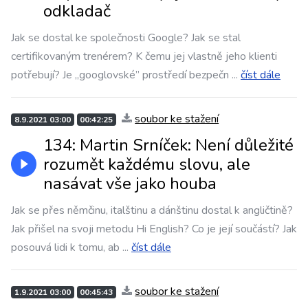
odkladač
Jak se dostal ke společnosti Google? Jak se stal
certifikovaným trenérem? K čemu jej vlastně jeho klienti
potřebují? Je „googlovské” prostředí bezpečn
...
číst dále
soubor ke stažení
8.9.2021 03:00
00:42:25
134: Martin Srníček: Není důležité
rozumět každému slovu, ale
nasávat vše jako houba
Jak se přes němčinu, italštinu a dánštinu dostal k angličtině?
Jak přišel na svoji metodu Hi English? Co je její součástí? Jak
posouvá lidi k tomu, ab
...
číst dále
soubor ke stažení
1.9.2021 03:00
00:45:43