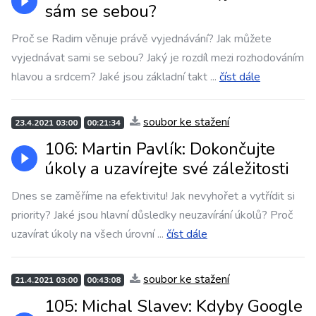
sám se sebou?
Proč se Radim věnuje právě vyjednávání? Jak můžete
vyjednávat sami se sebou? Jaký je rozdíl mezi rozhodováním
hlavou a srdcem? Jaké jsou základní takt
...
číst dále
soubor ke stažení
23.4.2021 03:00
00:21:34
106: Martin Pavlík: Dokončujte
úkoly a uzavírejte své záležitosti
Dnes se zaměříme na efektivitu! Jak nevyhořet a vytřídit si
priority? Jaké jsou hlavní důsledky neuzavírání úkolů? Proč
uzavírat úkoly na všech úrovní
...
číst dále
soubor ke stažení
21.4.2021 03:00
00:43:08
105: Michal Slavev: Kdyby Google