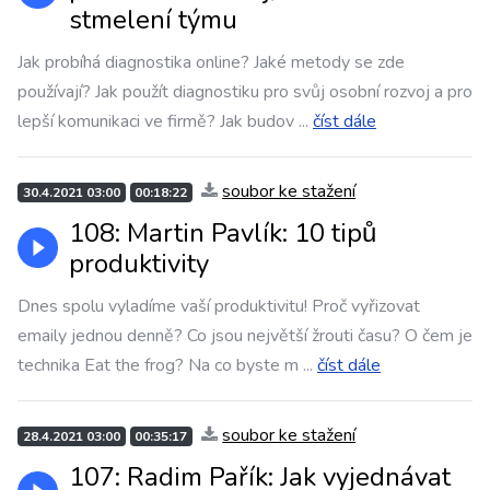
stmelení týmu
Jak probíhá diagnostika online? Jaké metody se zde
používají? Jak použít diagnostiku pro svůj osobní rozvoj a pro
lepší komunikaci ve firmě? Jak budov
...
číst dále
soubor ke stažení
30.4.2021 03:00
00:18:22
108: Martin Pavlík: 10 tipů
produktivity
Dnes spolu vyladíme vaší produktivitu! Proč vyřizovat
emaily jednou denně? Co jsou největší žrouti času? O čem je
technika Eat the frog? Na co byste m
...
číst dále
soubor ke stažení
28.4.2021 03:00
00:35:17
107: Radim Pařík: Jak vyjednávat