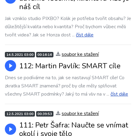
náš cíl
Jak vzniklo studio PIXBO? Kolik je potřeba tvořit obsahu? Je
důležitější kvalita nebo kvantita? Proč bychom vůbec měli
tvořit videa? Jak se Honza dost
...
číst dále
soubor ke stažení
14.5.2021 03:00
00:16:16
112: Martin Pavlík: SMART cíle
Dnes se podíváme na to, jak se nastavují SMART cíle! Co
zkratka SMART znamená? proč by cíle měly splňovat
všechny SMART podmínky? Jaký to má vliv na v
...
číst dále
soubor ke stažení
12.5.2021 03:00
00:39:53
111: Petr Šafra: Naučte se vnímat
okolí i svoje tělo