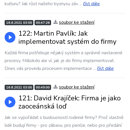
kulturu? Jak růst našeho byznysu záv
...
číst dále
soubor ke stažení
18.6.2021 03:00
00:47:26
122: Martin Pavlík: Jak
implementovat systém do firmy
Každá firma potřebuje nějaký systém a správně nastavené
procesy. Málokdo ale ví, jak je do firmy implementovat.
Dnes vás provedu procesem implementace
...
číst dále
soubor ke stažení
16.6.2021 03:00
00:49:00
121: David Krajíček: Firma je jako
zaoceánská loď
Jak se vypořádat s budoucností rodinné firmy? Proč vlastně
lidé budují firmy - pro zábavu, pro peníze, nebo pro předání