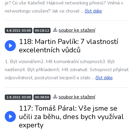
je? Co vše Kateřině Hájkové networking přinesl? Vnímá v
networkingu vzrušení? Jak se chovat
...
číst dále
soubor ke stažení
4.6.2021 03:00
00:18:12
118: Martin Pavlík: 7 vlastností
excelentních vůdců
1. Být vizionářem2. Mít komunikační schopnosti3. Být
nadšený4. Být příkladem5. Mít odvahu6. Schopnost přijímat
odpovědnost, poskytovat bezpečí a stabi
...
číst dále
soubor ke stažení
2.6.2021 03:00
00:36:50
117: Tomáš Páral: Vše jsme se
učili za běhu, dnes bych využíval
experty