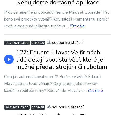
Nepůjdeme do žádné aplikace
Proč se nejen jeho podcast jmenuje Mindset Upgrade? Pro
koho své produkty vytváří? Kdy založil Mementerru a proč?
Proč je podle něj důležité tvořit vz
...
číst dále
soubor ke stažení
21.7.2021 03:00
00:44:59
127: Eduard Hlava: Ve firmách
lidé dělají spoustu věcí, které je
možné předat strojům či robotům
Co a jak automatizovat a proč? Proč se vlastně Eduard
Hlava automatizaci věnuje? Co je podle jeho slov sen
každého ředitele firmy? Kde všude Hlava vid
...
číst dále
soubor ke stažení
14.7.2021 03:00
00:39:55