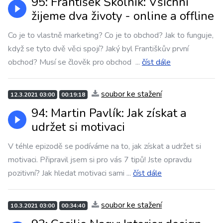
95: František Školník: Všichni
žijeme dva životy - online a offline
Co je to vlastně marketing? Co je to obchod? Jak to funguje,
když se tyto dvě věci spojí? Jaký byl Františkův první
obchod? Musí se člověk pro obchod
...
číst dále
soubor ke stažení
12.3.2021 03:00
00:19:18
94: Martin Pavlík: Jak získat a
udržet si motivaci
V téhle epizodě se podíváme na to, jak získat a udržet si
motivaci. Připravil jsem si pro vás 7 tipů! Jste opravdu
pozitivní? Jak hledat motivaci sami
...
číst dále
soubor ke stažení
10.3.2021 03:00
00:34:40