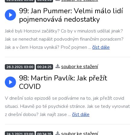
99: Jan Pummer: Velmi málo lidí
pojmenovává nedostatky
Jaké byli Honzovi začátky? Co by v minulosti udělal jinak?
Jak se nenechat napálit podvodným finančním poradcem?
Jak a v čem Honza vyniká? Proč pojmen
...
číst dále
soubor ke stažení
26.3.2021 03:00
00:24:25
98: Martin Pavlík: Jak přežít
COVID
V dnešní solo epizodě se podíváme na to, jak přežít covid
situaci. Hlavně po té psychické stránce. Jak se tedy vyrovnat
z dnešní dobou? Jak najít zase
...
číst dále
soubor ke stažení
24.3.2021 03:00
00:34:35