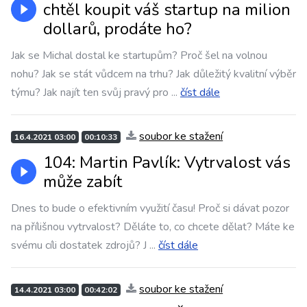
chtěl koupit váš startup na milion
dollarů, prodáte ho?
Jak se Michal dostal ke startupům? Proč šel na volnou
nohu? Jak se stát vůdcem na trhu? Jak důležitý kvalitní výběr
týmu? Jak najít ten svůj pravý pro
...
číst dále
soubor ke stažení
16.4.2021 03:00
00:10:33
104: Martin Pavlík: Vytrvalost vás
může zabít
Dnes to bude o efektivním využití času! Proč si dávat pozor
na přílišnou vytrvalost? Děláte to, co chcete dělat? Máte ke
svému cíli dostatek zdrojů? J
...
číst dále
soubor ke stažení
14.4.2021 03:00
00:42:02