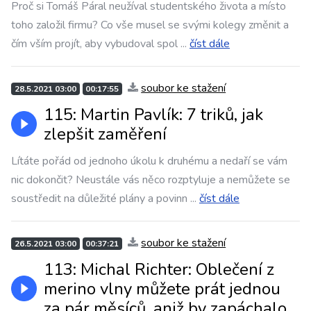
Proč si Tomáš Páral neužíval studentského života a místo
toho založil firmu? Co vše musel se svými kolegy změnit a
čím vším projít, aby vybudoval spol
...
číst dále
soubor ke stažení
28.5.2021 03:00
00:17:55
115: Martin Pavlík: 7 triků, jak
zlepšit zaměření
Lítáte pořád od jednoho úkolu k druhému a nedaří se vám
nic dokončit? Neustále vás něco rozptyluje a nemůžete se
soustředit na důležité plány a povinn
...
číst dále
soubor ke stažení
26.5.2021 03:00
00:37:21
113: Michal Richter: Oblečení z
merino vlny můžete prát jednou
za pár měsíců, aniž by zapáchalo