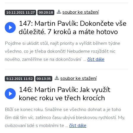
soubor ke stažení
10.12.2021 11:27
00:20:18
147: Martin Pavlík: Dokončete vše
důležité. 7 kroků a máte hotovo
Pojďme si uklidit stůl, najít priority a vyřídit během týdne
všechno, co je třeba dokončit! Nebudeme rozjíždět nic
nového, zaměříme se na dokončování
...
číst dále
soubor ke stažení
9.12.2021 11:52
00:13:35
146: Martin Pavlík: Jak využít
konec roku ve třech krocích
Blíží se konec roku. Snažíme se všechno dohnat a je toho
čím dál tím víc, zatímco času ubývá bleskovou rychlostí. My,
civilizovaní lidé s mobilními te
...
číst dále