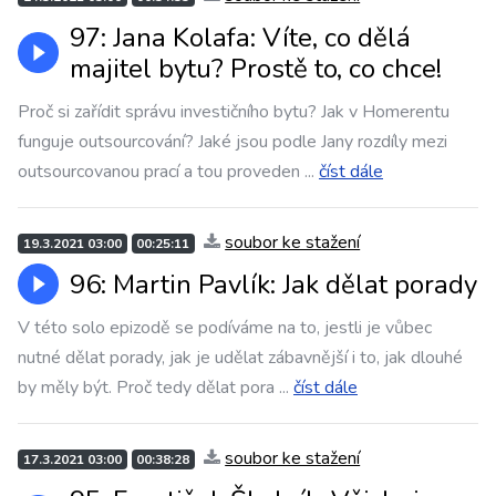
97: Jana Kolafa: Víte, co dělá
majitel bytu? Prostě to, co chce!
Proč si zařídit správu investičního bytu? Jak v Homerentu
funguje outsourcování? Jaké jsou podle Jany rozdíly mezi
outsourcovanou prací a tou proveden
...
číst dále
soubor ke stažení
19.3.2021 03:00
00:25:11
96: Martin Pavlík: Jak dělat porady
V této solo epizodě se podíváme na to, jestli je vůbec
nutné dělat porady, jak je udělat zábavnější i to, jak dlouhé
by měly být. Proč tedy dělat pora
...
číst dále
soubor ke stažení
17.3.2021 03:00
00:38:28