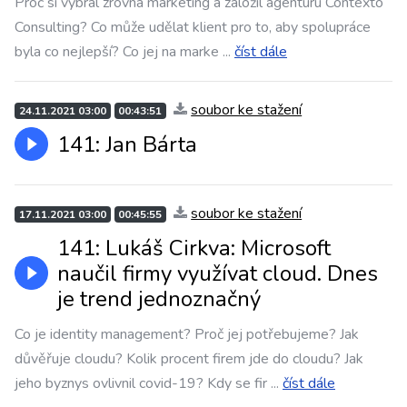
Proč si vybral zrovna marketing a založil agenturu Contexto
Consulting? Co může udělat klient pro to, aby spolupráce
byla co nejlepší? Co jej na marke
...
číst dále
soubor ke stažení
24.11.2021 03:00
00:43:51
141: Jan Bárta
soubor ke stažení
17.11.2021 03:00
00:45:55
141: Lukáš Cirkva: Microsoft
naučil firmy využívat cloud. Dnes
je trend jednoznačný
Co je identity management? Proč jej potřebujeme? Jak
důvěřuje cloudu? Kolik procent firem jde do cloudu? Jak
jeho byznys ovlivnil covid-19? Kdy se fir
...
číst dále