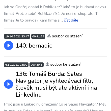
Jak se Ondřej dostal k Rohlíku.cz? Jaké to je budovat novou
firmu? Proč o sobě Rohlík.cz říká, že není e-shop, ale IT
firma? Je to pravda? Kam firma s
...
číst dále
soubor ke stažení
19.10.2021 23:47
00:41:33
140: bernadic
soubor ke stažení
6.10.2021 03:00
00:43:48
136: Tomáš Burda: Sales
Navigator je vyhledávací filtr,
člověk musí být ale aktivní i na
LinkedInu
Proč jsou u LinkedInu omezení? Co je Sales Navigator? Měli