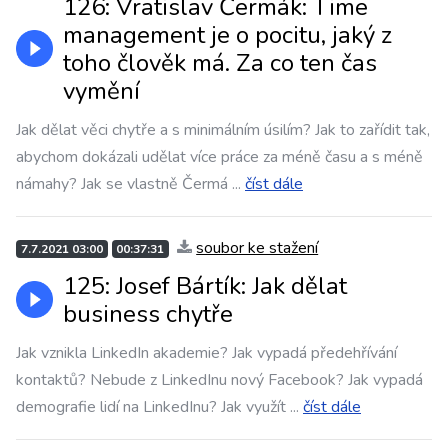
126: Vratislav Čermák: Time
management je o pocitu, jaký z
toho člověk má. Za co ten čas
vymění
Jak dělat věci chytře a s minimálním úsilím? Jak to zařídit tak,
abychom dokázali udělat více práce za méně času a s méně
námahy? Jak se vlastně Čermá
...
číst dále
soubor ke stažení
7.7.2021 03:00
00:37:31
125: Josef Bártík: Jak dělat
business chytře
Jak vznikla LinkedIn akademie? Jak vypadá předehřívání
kontaktů? Nebude z LinkedInu nový Facebook? Jak vypadá
demografie lidí na LinkedInu? Jak využít
...
číst dále