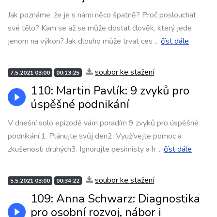
Jak poznáme, že je s námi něco špatně? Proč poslouchat
své tělo? Kam se až se může dostat člověk, který jede
jenom na výkon? Jak dlouho může trvat ces
...
číst dále
soubor ke stažení
7.5.2021 03:00
00:13:25
110: Martin Pavlík: 9 zvyků pro
úspěšné podnikání
V dnešní solo epizodě vám poradím 9 zvyků pro úspěšné
podnikání.1. Plánujte svůj den2. Využívejte pomoc a
zkušenosti druhých3. Ignorujte pesimisty a h
...
číst dále
soubor ke stažení
5.5.2021 03:00
00:34:22
109: Anna Schwarz: Diagnostika
pro osobní rozvoj, nábor i