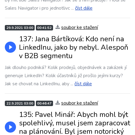
by mít lidé Sales Navigator? Jak se s ním pracuje? Hodí se
Sales Navigator i pro jednotlivc
...
číst dále
soubor ke stažení
29.9.2021 03:00
00:41:52
137: Jana Bártíková: Kdo není na
LinkedInu, jako by nebyl. Alespoň
v B2B segmentu
Jak dlouho podniká? Kolik prodejů, objednávek a zakázek jí
generuje LinkedIn? Kolik účastníků již prošlo jejími kurzy?
Jak se chovat na LinkedInu, aby
...
číst dále
soubor ke stažení
22.9.2021 03:00
00:46:47
135: Pavel Minář: Abych mohl být
spolehlivý, musel jsem zapracovat
na plánování. Byl jsem notorický