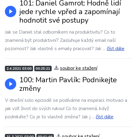
101: Daniel Gamrot: Hodně lidí
jede rychle vpřed a zapomínají
hodnotit své postupy
Jak se Daniel stal odborníkem na produktivitu? Co to
znamená být produktivní? Zasluhuje každý email naší
pozornost? Jak vlastně s emaily pracovat? Jak
...
číst dále
soubor ke stažení
2.4.2021 03:00
00:25:21
100: Martin Pavlík: Podnikejte
změny
V dnešní solo epizodě se podíváme na inspiraci, motivaci a
jak vzít život do svých rukou! Co to znamená, když
podnikáte? Co je to vlastně změna? Jak j
...
číst dále
soubor ke stažení
31.3.2021 03:00
00:41:46