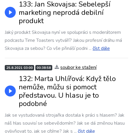
133: Jan Skovajsa: Sebelepší
marketing neprodá debilní
produkt
Jaký produkt Skovajsa nyní ve spolupráci s moderátorem
podcastu Time Toasters vytváří? Jakou profesní dráhu má
Skovajsa za sebou? Co vše přináší podni
...
číst dále
soubor ke stažení
25.8.2021 03:00
00:38:58
132: Marta Uhlířová: Když tělo
nemůže, můžu si pomoct
představou. U hlasu je to
podobné
Jak se vystudovaná strojařka dostala k práci s hlasem? Jak
náš hlas souvisí se sebevědomím? Jak se dá změnou hlasu
ovlivňovat to, jak se cítíme? Jak s
...
číst dále