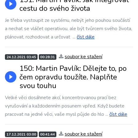
cestu do svého života
Je třeba vystoupit ze systému, nebýt jeho pouhou součástí
a nechat se vláčet operativou, ale být tvůrcem svého života,
plánovat, rozhodovat a určovat
...
číst dále
soubor ke stažení
24.12.2021 03:45
00:28:31
150: Martin Pavlík: Dělejte to, po
čem opravdu toužíte. Naplňte
svou touhu
Velké věci dosáhnete akcí, koncentrovanou prací bez
vyrušování a každodenním posunem vpřed. Když budete
pracovat na jedné věci, vaše mysl půjde do hlo
...
číst dále
soubor ke stažení
17.12.2021 03:00
00:41:44