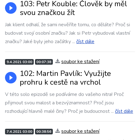
103: Petr Kouble: Člověk by měl
svou značkou žít
Jak klient odhalí, že sami nevěříte tomu, co děláte? Proč si
budovat svojí osobní značku? Jak si Petr vybudoval vlastní
značku? Jaké byly jeho začátky
...
číst dále
soubor ke stažení
9.4.2021 03:00
00:07:38
102: Martin Pavlík: Využijte
prohru k cestě na vrchol
V této solo epizodě se podíváme do vašeho nitra! Proč
přijmout svou malost a bezvýznamnost? Proč jsou
rozhodující hlavně malé činy? Proč je budoucnost
...
číst dále
soubor ke stažení
7.4.2021 03:00
00:38:56