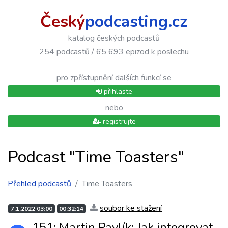
Český
podcasting.cz
katalog českých podcastů
254 podcastů / 65 693 epizod k poslechu
pro zpřístupnění dalších funkcí se
přihlaste
nebo
registrujte
Podcast "Time Toasters"
Přehled podcastů
Time Toasters
soubor ke stažení
7.1.2022 03:00
00:32:14
151: Martin Pavlík: Jak integrovat