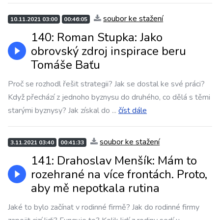
soubor ke stažení
10.11.2021 03:00
00:46:05
140: Roman Stupka: Jako
obrovský zdroj inspirace beru
Tomáše Baťu
Proč se rozhodl řešit strategii? Jak se dostal ke své práci?
Když přechází z jednoho byznysu do druhého, co dělá s těmi
starými byznysy? Jak získal do
...
číst dále
soubor ke stažení
3.11.2021 03:40
00:41:33
141: Drahoslav Menšík: Mám to
rozehrané na více frontách. Proto,
aby mě nepotkala rutina
Jaké to bylo začínat v rodinné firmě? Jak do rodinné firmy