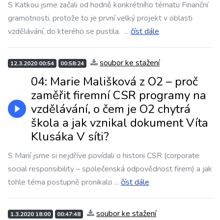
S Katkou jsme začali od hodně konkrétního tématu Finanční
gramotnosti, protože to je první velký projekt v oblasti
vzdělávání, do kterého se pustila.
...
číst dále
soubor ke stažení
12.3.2020 00:54
00:58:24
04: Marie Mališková z O2 – proč
zaměřit firemní CSR programy na
vzdělávání, o čem je O2 chytrá
škola a jak vznikal dokument Víta
Klusáka V síti?
S Marií jsme si nejdříve povídali o historii CSR (corporate
social responsibility – společenská odpovědnost firem) a jak
tohle téma postupně pronikalo
...
číst dále
soubor ke stažení
1.3.2020 18:00
00:47:48