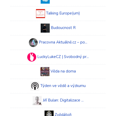
Talking Europe(um)
Budoucnost R
Pracovna Aktuálně.cz – po...
LuckyLukeCZ | Svobodný pr...
Věda na doma
Týden ve vědě a výzkumu
Jiří Bulan: Digitalizace ...
Zvědátoři