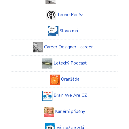
Teorie Peněz
Slovo má...
Career Designer - career ...
Letecký Podcast
Oranžáda
Brain We Are CZ
Kariérní příběhy
Víc než se zdá