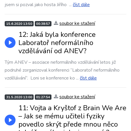
jsem si pozval jako hosta Jiřího
...
číst dále
soubor ke stažení
15.6.2020 13:50
00:38:57
12: Jaká byla konference
Laboratoř neformálního
vzdělávání od ANEV?
Tým ANEV – asociace neformálního vzdělávání letos již
podruhé zorganizoval konferenci “Laboratoř neformálního
vzdělávání”. Loni se konference ko
...
číst dále
soubor ke stažení
31.5.2020 13:00
01:27:54
11: Vojta a Kryštof z Brain We Are
– Jak se mému učiteli fyziky
povedlo skrýt přede mnou něco