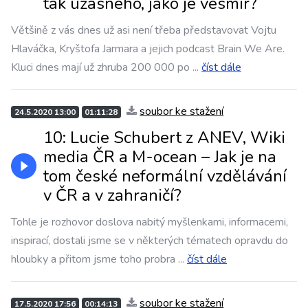
tak úžasného, jako je vesmír?
Většině z vás dnes už asi není třeba představovat Vojtu
Hlaváčka, Kryštofa Jarmara a jejich podcast Brain We Are.
Kluci dnes mají už zhruba 200 000 po
...
číst dále
soubor ke stažení
24.5.2020 13:00
01:11:28
10: Lucie Schubert z ANEV, Wiki
media ČR a M-ocean – Jak je na
tom české neformální vzdělávání
v ČR a v zahraničí?
Tohle je rozhovor doslova nabitý myšlenkami, informacemi,
inspirací, dostali jsme se v některých tématech opravdu do
hloubky a přitom jsme toho probra
...
číst dále
soubor ke stažení
17.5.2020 17:56
00:14:13