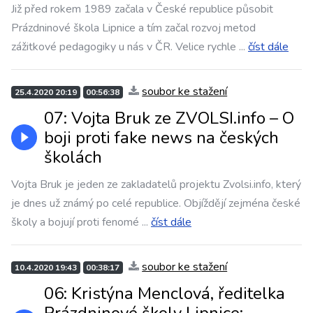
Již před rokem 1989 začala v České republice působit
Prázdninové škola Lipnice a tím začal rozvoj metod
zážitkové pedagogiky u nás v ČR. Velice rychle
...
číst dále
soubor ke stažení
25.4.2020 20:19
00:56:38
07: Vojta Bruk ze ZVOLSI.info – O
boji proti fake news na českých
školách
Vojta Bruk je jeden ze zakladatelů projektu Zvolsi.info, který
je dnes už známý po celé republice. Objíždějí zejména české
školy a bojují proti fenomé
...
číst dále
soubor ke stažení
10.4.2020 19:43
00:38:17
06: Kristýna Menclová, ředitelka