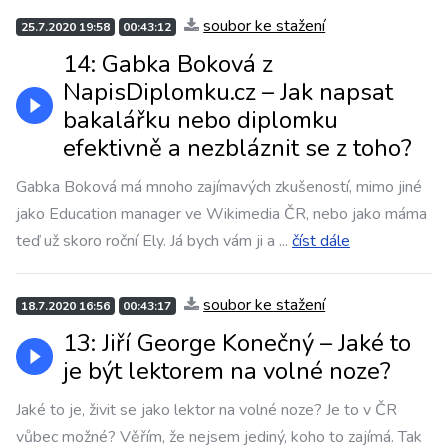
soubor ke stažení
25.7.2020 19:58
00:43:12
14: Gabka Boková z
NapisDiplomku.cz – Jak napsat
bakalářku nebo diplomku
efektivně a nezbláznit se z toho?
Gabka Boková má mnoho zajímavých zkušeností, mimo jiné
jako Education manager ve Wikimedia ČR, nebo jako máma
teď už skoro roční Ely. Já bych vám ji a
...
číst dále
soubor ke stažení
18.7.2020 16:56
00:43:17
13: Jiří George Konečný – Jaké to
je být lektorem na volné noze?
Jaké to je, živit se jako lektor na volné noze? Je to v ČR
vůbec možné? Věřím, že nejsem jediný, koho to zajímá. Tak