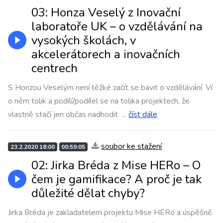
03: Honza Veselý z Inovační
laboratoře UK – o vzdělávání na
vysokých školách, v
akcelerátorech a inovačních
centrech
S Honzou Veselým není těžké začít se bavit o vzdělávání. Ví
o něm tolik a podílí/podílel se na tolika projektech, že
vlastně stačí jen občas nadhodit
...
číst dále
soubor ke stažení
23.2.2020 18:00
00:59:05
02: Jirka Bréda z Mise HERo – O
čem je gamifikace? A proč je tak
důležité dělat chyby?
Jirka Bréda je zakladatelem projektu Mise HERo a úspěšně