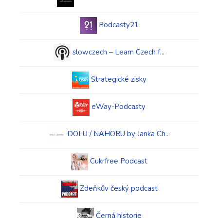
Podcasty21
slowczech – Learn Czech f...
Strategické zisky
eWay-Podcasty
DOLU / NAHORU by Janka Ch...
Cukrfree Podcast
Zdeňkův český podcast
Černá historie