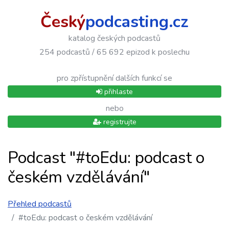
Český
podcasting.cz
katalog českých podcastů
254 podcastů / 65 692 epizod k poslechu
pro zpřístupnění dalších funkcí se
přihlaste
nebo
registrujte
Podcast "#toEdu: podcast o
českém vzdělávání"
Přehled podcastů
#toEdu: podcast o českém vzdělávání