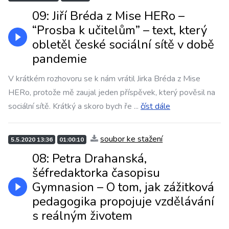
09: Jiří Bréda z Mise HERo –
“Prosba k učitelům” – text, který
obletěl české sociální sítě v době
pandemie
V krátkém rozhovoru se k nám vrátil Jirka Bréda z Mise
HERo, protože mě zaujal jeden příspěvek, který pověsil na
sociální sítě. Krátký a skoro bych ře
...
číst dále
soubor ke stažení
5.5.2020 13:36
01:00:10
08: Petra Drahanská,
šéfredaktorka časopisu
Gymnasion – O tom, jak zážitková
pedagogika propojuje vzdělávání
s reálným životem