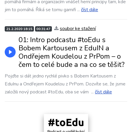
pomáhá firmám a organizacím vnášet herní principy tam, kde
jim to pomáhá. Říká se tomu gamifi
...
číst dále
soubor ke stažení
21.2.2020 18:15
00:31:47
01: Intro podcastu #toEdu s
Bobem Kartousem z EduIN a
Ondřejem Koudelou z PrPom – o
čem to celé bude a na co se těšit?
Pojďte si dát jedno rychlé pivko s Bobem Kartousem z
EduInu a Ondřejem Koudelou z PrPom. Dozvíte se, že jsme
založili nový podcast #toEdu, oba se vám
...
číst dále