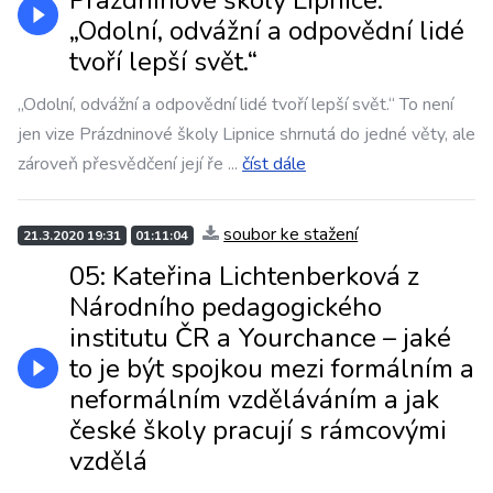
Prázdninové školy Lipnice:
„Odolní, odvážní a odpovědní lidé
tvoří lepší svět.“
„Odolní, odvážní a odpovědní lidé tvoří lepší svět.“ To není
jen vize Prázdninové školy Lipnice shrnutá do jedné věty, ale
zároveň přesvědčení její ře
...
číst dále
soubor ke stažení
21.3.2020 19:31
01:11:04
05: Kateřina Lichtenberková z
Národního pedagogického
institutu ČR a Yourchance – jaké
to je být spojkou mezi formálním a
neformálním vzděláváním a jak
české školy pracují s rámcovými
vzdělá