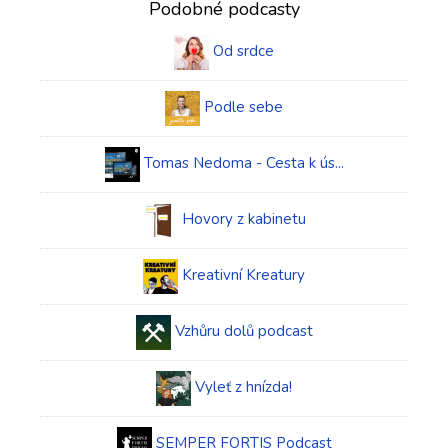
Podobné podcasty
Od srdce
Podle sebe
Tomas Nedoma - Cesta k ús...
Hovory z kabinetu
Kreativní Kreatury
Vzhůru dolů podcast
Vyleť z hnízda!
SEMPER FORTIS Podcast