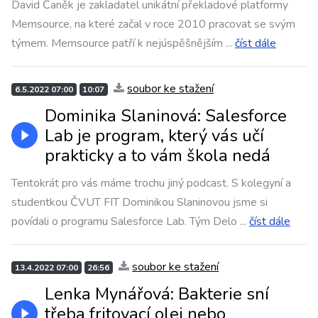
David Čaněk je zakladatel unikátní překladové platformy
Memsource, na které začal v roce 2010 pracovat se svým
týmem. Memsource patří k nejúspěšnějším
...
číst dále
soubor ke stažení
6.5.2022 07:00
10:07
Dominika Slaninová: Salesforce
Lab je program, který vás učí
prakticky a to vám škola nedá
Tentokrát pro vás máme trochu jiný podcast. S kolegyní a
studentkou ČVUT FIT Dominikou Slaninovou jsme si
povídali o programu Salesforce Lab. Tým Delo
...
číst dále
soubor ke stažení
13.4.2022 07:00
26:56
Lenka Mynářová: Bakterie sní
třeba fritovací olej nebo