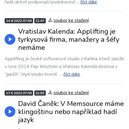
řadě aktivit podporující podnikavost
...
číst dále
soubor ke stažení
14.6.2022 07:00
21:47
Vratislav Kalenda: Applifting je
tyrkysová firma, manažery a šéfy
nemáme
Applifting je české softwarové studio z Karlína, které založili
v roce 2014 Filip Kirschner a Vratislav Kalenda doslova v
“garáži”. Nyní studio kromě
...
číst dále
soubor ke stažení
17.5.2022 07:00
21:55
David Čaněk: V Memsource máme
klingoštinu nebo například hadí
jazyk