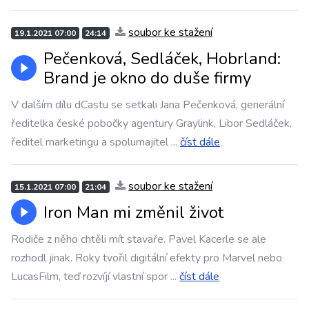
soubor ke stažení
19.1.2021 07:00
24:14
Pečenková, Sedláček, Hobrland:
Brand je okno do duše firmy
V dalším dílu dCastu se setkali Jana Pečenková, generální
ředitelka české pobočky agentury Graylink, Libor Sedláček,
ředitel marketingu a spolumajitel
...
číst dále
soubor ke stažení
15.1.2021 07:00
21:04
Iron Man mi změnil život
Rodiče z něho chtěli mít stavaře. Pavel Kacerle se ale
rozhodl jinak. Roky tvořil digitální efekty pro Marvel nebo
LucasFilm, teď rozvíjí vlastní spor
...
číst dále