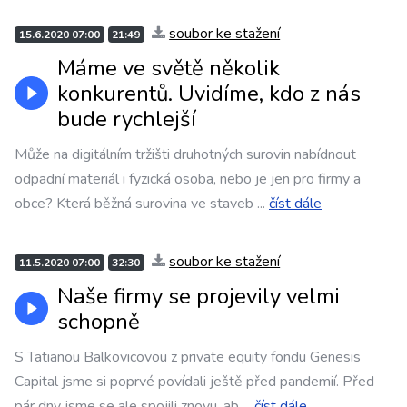
soubor ke stažení
15.6.2020 07:00
21:49
Máme ve světě několik
konkurentů. Uvidíme, kdo z nás
bude rychlejší
Může na digitálním tržišti druhotných surovin nabídnout
odpadní materiál i fyzická osoba, nebo je jen pro firmy a
obce? Která běžná surovina ve staveb
...
číst dále
soubor ke stažení
11.5.2020 07:00
32:30
Naše firmy se projevily velmi
schopně
S Tatianou Balkovicovou z private equity fondu Genesis
Capital jsme si poprvé povídali ještě před pandemií. Před
pár dny jsme se ale spojili znovu, ab
...
číst dále