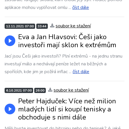
aplikace mohou vyplňovat omlu
...
číst dále
soubor ke stažení
12.11.2021 07:00
33:44
Eva a Jan Hlavsovi: Češi jako
investoři mají sklon k extrémům
Jací jsou Češi jako investoři? Plní extrémů - na jednu stranu
investují málo a nechávají peníze ležet na běžných a
spořících, kde jim je požírá inflac
...
číst dále
soubor ke stažení
6.10.2021 07:00
26:00
Peter Hajduček: Více než milion
mladých lidí si koupí tenisky a
obchoduje s nimi dále
Měli byste investovat do bitcoinu nebo do tenisek? A jaké