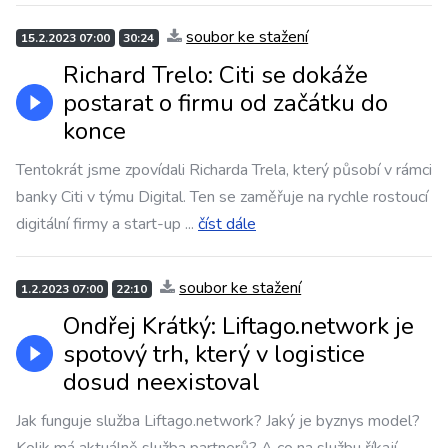
soubor ke stažení
15.2.2023 07:00
30:24
Richard Trelo: Citi se dokáže
postarat o firmu od začátku do
konce
Tentokrát jsme zpovídali Richarda Trela, který působí v rámci
banky Citi v týmu Digital. Ten se zaměřuje na rychle rostoucí
digitální firmy a start-up
...
číst dále
soubor ke stažení
1.2.2023 07:00
22:10
Ondřej Krátký: Liftago.network je
spotový trh, který v logistice
dosud neexistoval
Jak funguje služba Liftago.network? Jaký je byznys model?