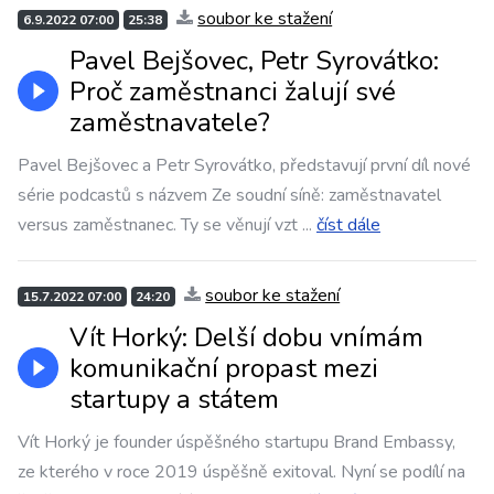
soubor ke stažení
6.9.2022 07:00
25:38
Pavel Bejšovec, Petr Syrovátko:
Proč zaměstnanci žalují své
zaměstnavatele?
Pavel Bejšovec a Petr Syrovátko, představují první díl nové
série podcastů s názvem Ze soudní síně: zaměstnavatel
versus zaměstnanec. Ty se věnují vzt
...
číst dále
soubor ke stažení
15.7.2022 07:00
24:20
Vít Horký: Delší dobu vnímám
komunikační propast mezi
startupy a státem
Vít Horký je founder úspěšného startupu Brand Embassy,
ze kterého v roce 2019 úspěšně exitoval. Nyní se podílí na