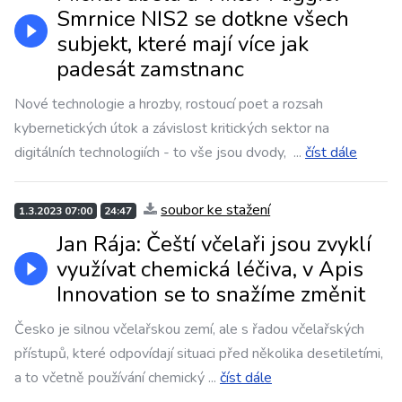
Smrnice NIS2 se dotkne všech
subjekt, které mají více jak
padesát zamstnanc
Nové technologie a hrozby, rostoucí poet a rozsah
kybernetických útok a závislost kritických sektor na
digitálních technologiích - to vše jsou dvody,
...
číst dále
soubor ke stažení
1.3.2023 07:00
24:47
Jan Rája: Čeští včelaři jsou zvyklí
využívat chemická léčiva, v Apis
Innovation se to snažíme změnit
Česko je silnou včelařskou zemí, ale s řadou včelařských
přístupů, které odpovídají situaci před několika desetiletími,
a to včetně používání chemický
...
číst dále