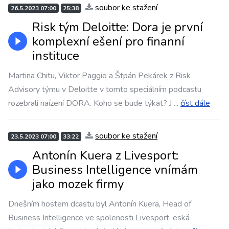
soubor ke stažení
26.5.2023 07:00
25:38
Risk tým Deloitte: Dora je první
komplexní ešení pro finanní
instituce
Martina Chitu, Viktor Paggio a Štpán Pekárek z Risk
Advisory týmu v Deloitte v tomto speciálním podcastu
rozebrali naízení DORA. Koho se bude týkat? J
...
číst dále
soubor ke stažení
23.5.2023 07:00
33:22
Antonín Kuera z Livesport:
Business Intelligence vnímám
jako mozek firmy
Dnešním hostem dcastu byl Antonín Kuera, Head of
Business Intelligence ve spolenosti Livesport. eská