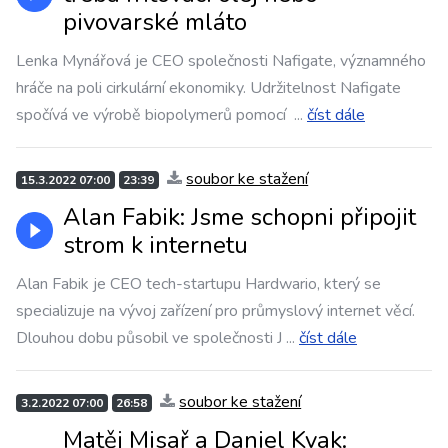
pivovarské mláto
Lenka Mynářová je CEO společnosti Nafigate, významného
hráče na poli cirkulární ekonomiky. Udržitelnost Nafigate
spočívá ve výrobě biopolymerů pomocí
...
číst dále
soubor ke stažení
15.3.2022 07:00
23:39
Alan Fabik: Jsme schopni připojit
strom k internetu
Alan Fabik je CEO tech-startupu Hardwario, který se
specializuje na vývoj zařízení pro průmyslový internet věcí.
Dlouhou dobu působil ve společnosti J
...
číst dále
soubor ke stažení
3.2.2022 07:00
26:58
Matěj Misař a Daniel Kvak: