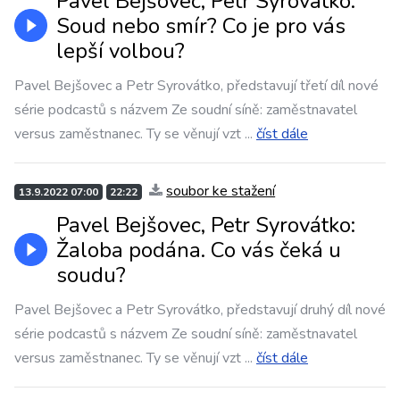
Pavel Bejšovec, Petr Syrovátko:
Soud nebo smír? Co je pro vás
lepší volbou?
Pavel Bejšovec a Petr Syrovátko, představují třetí díl nové
série podcastů s názvem Ze soudní síně: zaměstnavatel
versus zaměstnanec. Ty se věnují vzt
...
číst dále
soubor ke stažení
13.9.2022 07:00
22:22
Pavel Bejšovec, Petr Syrovátko:
Žaloba podána. Co vás čeká u
soudu?
Pavel Bejšovec a Petr Syrovátko, představují druhý díl nové
série podcastů s názvem Ze soudní síně: zaměstnavatel
versus zaměstnanec. Ty se věnují vzt
...
číst dále