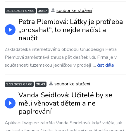
soubor ke stažení
20.12.2021 07:00
30:17
Petra Plemlová: Látky je protřeba
„prosahat“, to nejde načíst a
naučit
Zakladatelka internetového obchodu Unuodesign Petra
Plemlová zaměstnává zhruba pět desítek lidí. Firma je v
současnosti tuzemskou jedničkou v prodeji
...
číst dále
soubor ke stažení
1.12.2021 07:00
28:43
Vanda Seidlová: Učitelé by se
měli věnovat dětem a ne
papírování
Aplikaci Twigsee založila Vanda Seidelová, když viděla, jak
zastarale funguje školka, kam chodil její syn. Rodiče pomocí