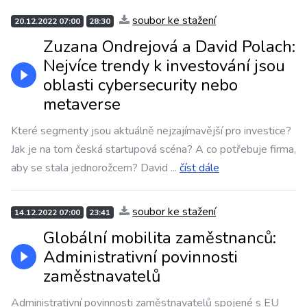
soubor ke stažení
20.12.2022 07:00
28:30
Zuzana Ondrejová a David Polach:
Nejvíce trendy k investování jsou
oblasti cybersecurity nebo
metaverse
Které segmenty jsou aktuálně nejzajímavější pro investice?
Jak je na tom česká startupová scéna? A co potřebuje firma,
aby se stala jednorožcem? David
...
číst dále
soubor ke stažení
14.12.2022 07:00
23:41
Globální mobilita zaměstnanců:
Administrativní povinnosti
zaměstnavatelů
Administrativní povinnosti zaměstnavatelů spojené s EU