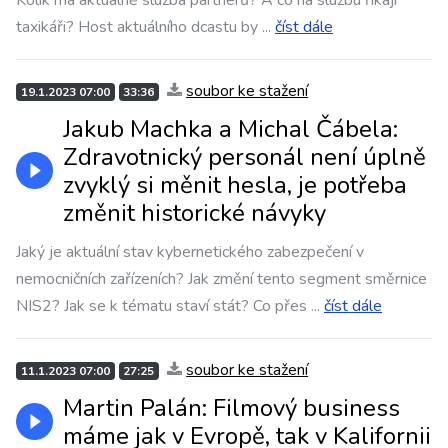
Kolik má aktuálně služba partnerů? A co na službu říkají
taxikáři? Host aktuálního dcastu by
...
číst dále
soubor ke stažení
19.1.2023 07:00
33:36
Jakub Machka a Michal Čábela:
Zdravotnický personál není úplně
zvyklý si měnit hesla, je potřeba
změnit historické návyky
Jaký je aktuální stav kybernetického zabezpečení v
nemocničních zařízeních? Jak změní tento segment směrnice
NIS2? Jak se k tématu staví stát? Co přes
...
číst dále
soubor ke stažení
11.1.2023 07:00
27:25
Martin Palán: Filmový business
máme jak v Evropě, tak v Kalifornii