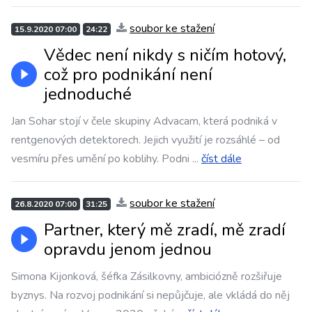
soubor ke stažení
15.9.2020 07:00
24:22
Vědec není nikdy s ničím hotový,
což pro podnikání není
jednoduché
Jan Sohar stojí v čele skupiny Advacam, která podniká v
rentgenových detektorech. Jejich využití je rozsáhlé – od
vesmíru přes umění po koblihy. Podni
...
číst dále
soubor ke stažení
26.8.2020 07:00
31:25
Partner, který mě zradí, mě zradí
opravdu jenom jednou
Simona Kijonková, šéfka Zásilkovny, ambiciózně rozšiřuje
byznys. Na rozvoj podnikání si nepůjčuje, ale vkládá do něj