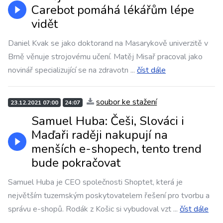
Carebot pomáhá lékářům lépe
vidět
Daniel Kvak se jako doktorand na Masarykově univerzitě v
Brně věnuje strojovému učení. Matěj Misař pracoval jako
novinář specializující se na zdravotn
...
číst dále
soubor ke stažení
23.12.2021 07:00
24:07
Samuel Huba: Češi, Slováci i
Maďaři raději nakupují na
menších e-shopech, tento trend
bude pokračovat
Samuel Huba je CEO společnosti Shoptet, která je
největším tuzemským poskytovatelem řešení pro tvorbu a
správu e-shopů. Rodák z Košic si vybudoval vzt
...
číst dále