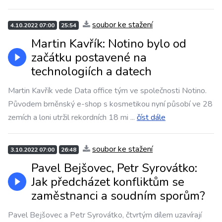
soubor ke stažení
4.10.2022 07:00
25:54
Martin Kavřík: Notino bylo od
začátku postavené na
technologiích a datech
Martin Kavřík vede Data office tým ve společnosti Notino.
Původem brněnský e-shop s kosmetikou nyní působí ve 28
zemích a loni utržil rekordních 18 mi
...
číst dále
soubor ke stažení
3.10.2022 07:00
26:48
Pavel Bejšovec, Petr Syrovátko:
Jak předcházet konfliktům se
zaměstnanci a soudním sporům?
Pavel Bejšovec a Petr Syrovátko, čtvrtým dílem uzavírají