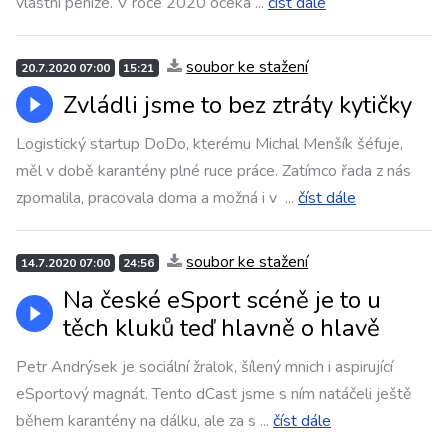
vlastní peníze. V roce 2020 očeká
...
číst dále
soubor ke stažení
20.7.2020 07:00
15:21
Zvládli jsme to bez ztráty kytičky
Logistický startup DoDo, kterému Michal Menšík šéfuje,
měl v době karantény plné ruce práce. Zatímco řada z nás
zpomalila, pracovala doma a možná i v
...
číst dále
soubor ke stažení
14.7.2020 07:00
24:56
Na české eSport scéně je to u
těch kluků teď hlavně o hlavě
Petr Andrýsek je sociální žralok, šílený mnich i aspirující
eSportový magnát. Tento dCast jsme s ním natáčeli ještě
během karantény na dálku, ale za s
...
číst dále