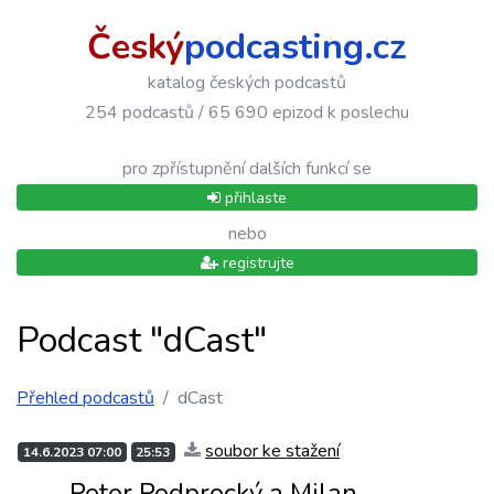
Český
podcasting.cz
katalog českých podcastů
254 podcastů / 65 690 epizod k poslechu
pro zpřístupnění dalších funkcí se
přihlaste
nebo
registrujte
Podcast "dCast"
Přehled podcastů
dCast
soubor ke stažení
14.6.2023 07:00
25:53
Peter Podprocký a Milan