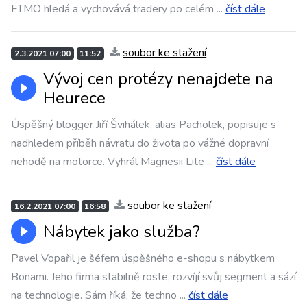
FTMO hledá a vychovává tradery po celém
...
číst dále
soubor ke stažení
2.3.2021 07:00
11:52
Vývoj cen protézy nenajdete na
Heurece
Úspěšný blogger Jiří Švihálek, alias Pacholek, popisuje s
nadhledem příběh návratu do života po vážné dopravní
nehodě na motorce. Vyhrál Magnesii Lite
...
číst dále
soubor ke stažení
16.2.2021 07:00
16:58
Nábytek jako služba?
Pavel Vopařil je šéfem úspěšného e-shopu s nábytkem
Bonami. Jeho firma stabilně roste, rozvíjí svůj segment a sází
na technologie. Sám říká, že techno
...
číst dále