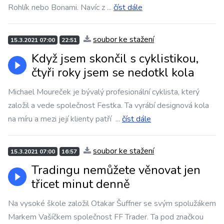
Rohlík nebo Bonami. Navíc z
...
číst dále
soubor ke stažení
15.3.2021 07:00
22:51
Když jsem skončil s cyklistikou,
čtyři roky jsem se nedotkl kola
Michael Moureček je bývalý profesionální cyklista, který
založil a vede společnost Festka. Ta vyrábí designová kola
na míru a mezi její klienty patří
...
číst dále
soubor ke stažení
15.3.2021 07:00
16:57
Tradingu nemůžete věnovat jen
třicet minut denně
Na vysoké škole založil Otakar Šuffner se svým spolužákem
Markem Vašíčkem společnost FF Trader. Ta pod značkou