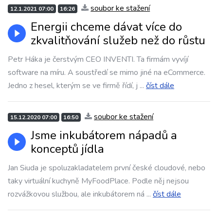
soubor ke stažení
12.1.2021 07:00
16:26
Energii chceme dávat více do
zkvalitňování služeb než do růstu
Petr Háka je čerstvým CEO INVENTI. Ta firmám vyvíjí
software na míru. A soustředí se mimo jiné na eCommerce.
Jedno z hesel, kterým se ve firmě řídí, j
...
číst dále
soubor ke stažení
15.12.2020 07:00
16:50
Jsme inkubátorem nápadů a
konceptů jídla
Jan Siuda je spoluzakladatelem první české cloudové, nebo
taky virtuální kuchyně MyFoodPlace. Podle něj nejsou
rozvážkovou službou, ale inkubátorem ná
...
číst dále