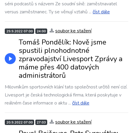
sérii podcastů s názvem Ze soudní síně: zaměstnavatel
versus zaměstnanec. Ty se věnují vztahů
...
číst dále
soubor ke stažení
29.9.2022 07:00
24:00
Tomáš Pondělík: Nově jsme
spustili plnohodnotné
zpravodajství Livesport Zprávy a
máme přes 400 datových
administrátorů
Milovníkům sportovních klání tato společnost určitě není cizí.
Livesport je česká technologická firma, která poskytuje v
reálném čase informace o aktu
...
číst dále
soubor ke stažení
20.9.2022 07:00
27:03