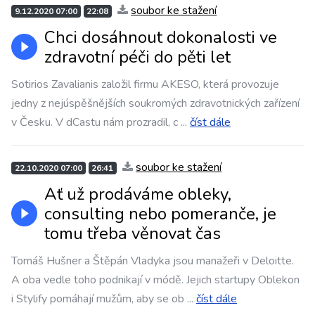
soubor ke stažení
9.12.2020 07:00
22:08
Chci dosáhnout dokonalosti ve
zdravotní péči do pěti let
Sotirios Zavalianis založil firmu AKESO, která provozuje
jedny z nejúspěšnějších soukromých zdravotnických zařízení
v Česku. V dCastu nám prozradil, c
...
číst dále
soubor ke stažení
22.10.2020 07:00
26:41
Ať už prodáváme obleky,
consulting nebo pomeranče, je
tomu třeba věnovat čas
Tomáš Hušner a Štěpán Vladyka jsou manažeři v Deloitte.
A oba vedle toho podnikají v módě. Jejich startupy Oblekon
i Stylify pomáhají mužům, aby se ob
...
číst dále