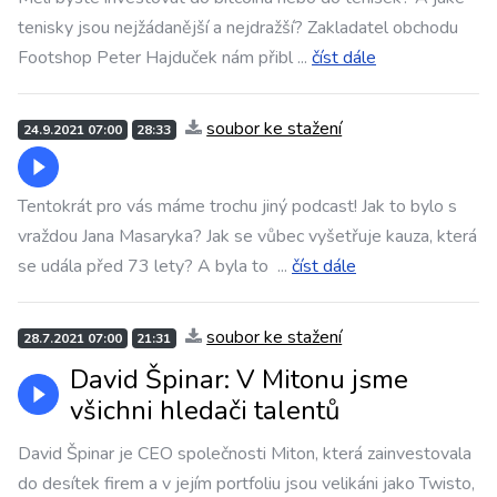
tenisky jsou nejžádanější a nejdražší? Zakladatel obchodu
Footshop Peter Hajduček nám přibl
...
číst dále
soubor ke stažení
24.9.2021 07:00
28:33
Tentokrát pro vás máme trochu jiný podcast! Jak to bylo s
vraždou Jana Masaryka? Jak se vůbec vyšetřuje kauza, která
se udála před 73 lety? A byla to
...
číst dále
soubor ke stažení
28.7.2021 07:00
21:31
David Špinar: V Mitonu jsme
všichni hledači talentů
David Špinar je CEO společnosti Miton, která zainvestovala
do desítek firem a v jejím portfoliu jsou velikáni jako Twisto,