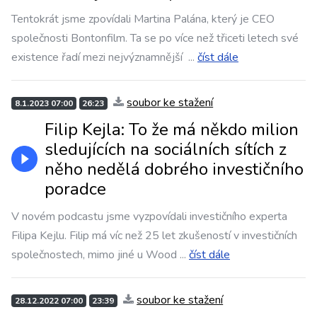
Tentokrát jsme zpovídali Martina Palána, který je CEO
společnosti Bontonfilm. Ta se po více než třiceti letech své
existence řadí mezi nejvýznamnější
...
číst dále
soubor ke stažení
8.1.2023 07:00
26:23
Filip Kejla: To že má někdo milion
sledujících na sociálních sítích z
něho nedělá dobrého investičního
poradce
V novém podcastu jsme vyzpovídali investičního experta
Filipa Kejlu. Filip má víc než 25 let zkušeností v investičních
společnostech, mimo jiné u Wood
...
číst dále
soubor ke stažení
28.12.2022 07:00
23:39