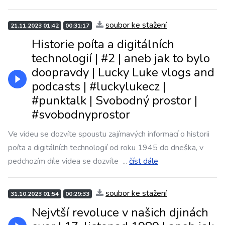
soubor ke stažení
21.11.2023 01:42
00:31:17
Historie poíta a digitálních
technologií | #2 | aneb jak to bylo
doopravdy | Lucky Luke vlogs and
podcasts | #luckylukecz |
#punktalk | Svobodný prostor |
#svobodnyprostor
Ve videu se dozvíte spoustu zajímavých informací o historii
poíta a digitálních technologií od roku 1945 do dneška, v
pedchozím díle videa se dozvíte
...
číst dále
soubor ke stažení
31.10.2023 01:54
00:29:33
Nejvtší revoluce v našich djinách