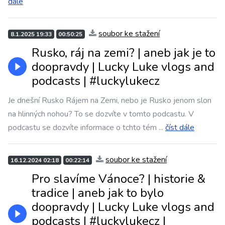
dále
soubor ke stažení
8.1.2025 19:33
00:50:25
Rusko, ráj na zemi? | aneb jak je to
doopravdy | Lucky Luke vlogs and
podcasts | #luckylukecz
Je dnešní Rusko Rájem na Zemi, nebo je Rusko jenom slon
na hlinných nohou? To se dozvíte v tomto podcastu. V
podcastu se dozvíte informace o tchto tém
...
číst dále
soubor ke stažení
16.12.2024 02:18
00:22:14
Pro slavíme Vánoce? | historie &
tradice | aneb jak to bylo
doopravdy | Lucky Luke vlogs and
podcasts | #luckylukecz |