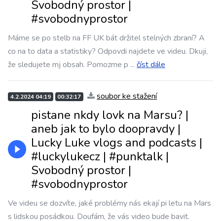
Svobodný prostor |
#svobodnyprostor
Máme se po stelb na FF UK bát držitel stelných zbraní? A
co na to data a statistiky? Odpovdi najdete ve videu. Dkuji,
že sledujete mj obsah. Pomozme p
...
číst dále
soubor ke stažení
4.2.2024 04:19
00:32:17
pistane nkdy lovk na Marsu? |
aneb jak to bylo doopravdy |
Lucky Luke vlogs and podcasts |
#luckylukecz | #punktalk |
Svobodný prostor |
#svobodnyprostor
Ve videu se dozvíte, jaké problémy nás ekají pi letu na Mars
s lidskou posádkou. Doufám, že vás video bude bavit.