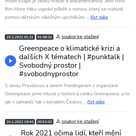
Robin Kvapil je český režisér a dokumentarista. Jeho nový
film More Miko vypráví příběh o romovi, který se rozhodl
pomoci dětským válečným uprchlíkům.
...
číst dále
soubor ke stažení
20.2.2022 01:21
01:06:32
Greenpeace o klimatické krizi a
dalších X tématech | #punktalk​​​ |
Svobodný prostor |
#svobodnyprostor
S Janou Pravdovou a Janem Freidingerem z organizace
Greenpeace jsme mluvili o historii a vzniku Greenpeace, a to
jak v zahraničí, tak v bývalém Českos
...
číst dále
soubor ke stažení
24.1.2022 18:40
00:52:02
️ Rok 2021 očima lidí, kteří mění