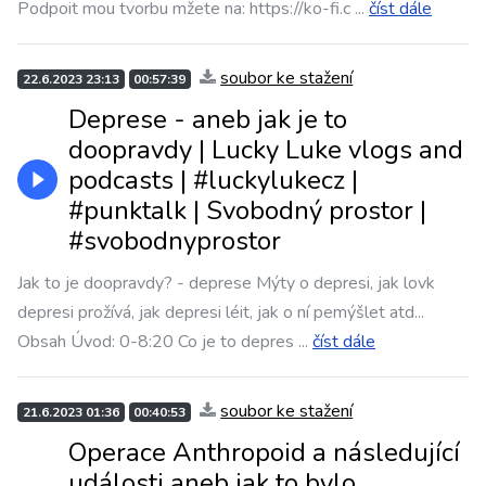
Podpoit mou tvorbu mžete na: https://ko-fi.c
...
číst dále
soubor ke stažení
22.6.2023 23:13
00:57:39
Deprese - aneb jak je to
doopravdy | Lucky Luke vlogs and
podcasts | #luckylukecz |
#punktalk | Svobodný prostor |
#svobodnyprostor
Jak to je doopravdy? - deprese Mýty o depresi, jak lovk
depresi prožívá, jak depresi léit, jak o ní pemýšlet atd...
Obsah Úvod: 0-8:20 Co je to depres
...
číst dále
soubor ke stažení
21.6.2023 01:36
00:40:53
Operace Anthropoid a následující
události aneb jak to bylo