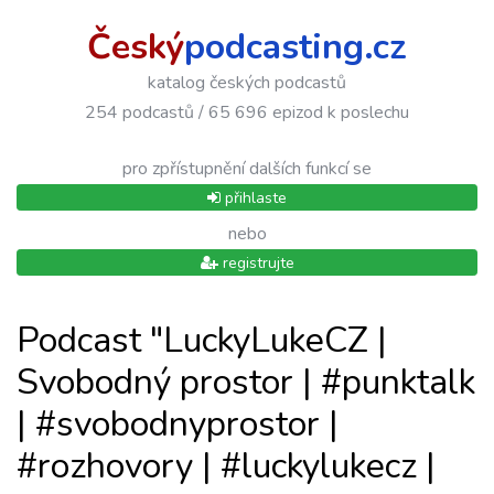
Český
podcasting.cz
katalog českých podcastů
254 podcastů / 65 696 epizod k poslechu
pro zpřístupnění dalších funkcí se
přihlaste
nebo
registrujte
Podcast "LuckyLukeCZ |
Svobodný prostor | #punktalk
| #svobodnyprostor |
#rozhovory | #luckylukecz |