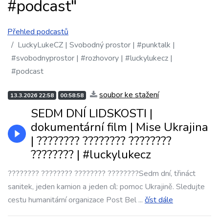
#podcast"
Přehled podcastů
LuckyLukeCZ | Svobodný prostor | #punktalk |
#svobodnyprostor | #rozhovory | #luckylukecz |
#podcast
soubor ke stažení
13.3.2026 22:58
00:58:58
SEDM DNÍ LIDSKOSTI |
dokumentární film | Mise Ukrajina
| ???????? ???????? ????????
???????? | #luckylukecz
???????? ???????? ???????? ????????Sedm dní, třináct
sanitek, jeden kamion a jeden cíl: pomoc Ukrajině. Sledujte
cestu humanitární organizace Post Bel
...
číst dále