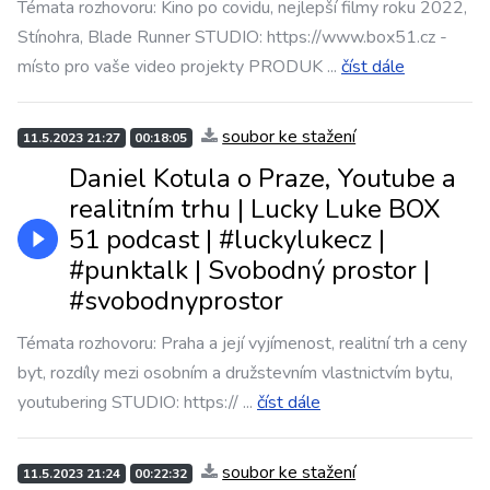
Témata rozhovoru: Kino po covidu, nejlepší filmy roku 2022,
Stínohra, Blade Runner STUDIO: https://www.box51.cz -
místo pro vaše video projekty PRODUK
...
číst dále
soubor ke stažení
11.5.2023 21:27
00:18:05
Daniel Kotula o Praze, Youtube a
realitním trhu | Lucky Luke BOX
51 podcast | #luckylukecz |
#punktalk | Svobodný prostor |
#svobodnyprostor
Témata rozhovoru: Praha a její vyjímenost, realitní trh a ceny
byt, rozdíly mezi osobním a družstevním vlastnictvím bytu,
youtubering STUDIO: https://
...
číst dále
soubor ke stažení
11.5.2023 21:24
00:22:32