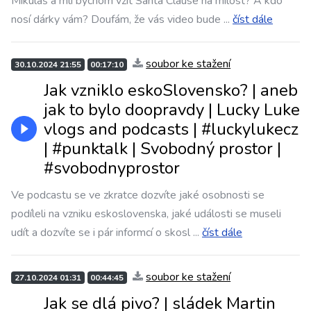
Mikuláš a mli bychom vzít Santa Clause na milost? A kdo
nosí dárky vám? Doufám, že vás video bude
...
číst dále
soubor ke stažení
30.10.2024 21:55
00:17:10
Jak vzniklo eskoSlovensko? | aneb
jak to bylo doopravdy | Lucky Luke
vlogs and podcasts | #luckylukecz
| #punktalk | Svobodný prostor |
#svobodnyprostor
Ve podcastu se ve zkratce dozvíte jaké osobnosti se
podíleli na vzniku eskoslovenska, jaké události se museli
udít a dozvíte se i pár informcí o skosl
...
číst dále
soubor ke stažení
27.10.2024 01:31
00:44:45
Jak se dlá pivo? | sládek Martin