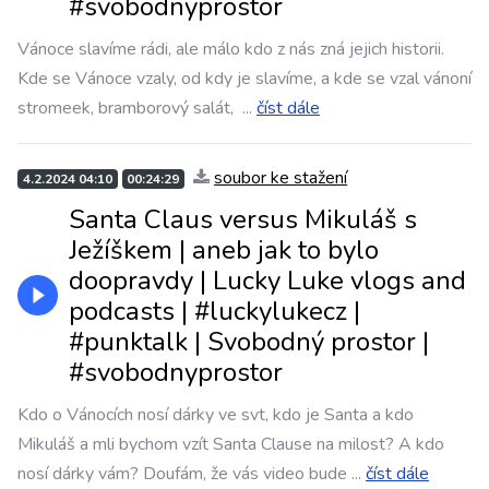
#svobodnyprostor
Vánoce slavíme rádi, ale málo kdo z nás zná jejich historii.
Kde se Vánoce vzaly, od kdy je slavíme, a kde se vzal vánoní
stromeek, bramborový salát,
...
číst dále
soubor ke stažení
4.2.2024 04:10
00:24:29
Santa Claus versus Mikuláš s
Ježíškem | aneb jak to bylo
doopravdy | Lucky Luke vlogs and
podcasts | #luckylukecz |
#punktalk | Svobodný prostor |
#svobodnyprostor
Kdo o Vánocích nosí dárky ve svt, kdo je Santa a kdo
Mikuláš a mli bychom vzít Santa Clause na milost? A kdo
nosí dárky vám? Doufám, že vás video bude
...
číst dále