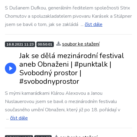
S Dušanem Dufkou, generálním ředitelem společnosti Strix
Chomutov a spoluzakladatelem pivovaru Karásek a Stülpner
jsem se bavil o tom, jak se zakládá
...
číst dále
soubor ke stažení
16.8.2021 11:23
00:50:01
Jak se dělá mezinárodní festival
aneb Obnaženi | #punktalk​​​ |
Svobodný prostor |
#svobodnyprostor
S mými kamarádkami Klárou Alexovou a Janou
Nuslauerovou jsem se bavil o mezinárodním festivalu
současného umění Obnaženi, který již po 18. pořádají v
...
číst dále