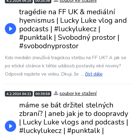
soubor ke stažení
4.2.2024 04:25
00:25:36
tragédie na FF UK & mediální
hyenismus | Lucky Luke vlog and
podcasts | #luckylukecz |
#punktalk | Svobodný prostor |
#svobodnyprostor
Kdo mediáln zneužívá tragickou stelbu na FF UK? A jak se
po etické stránce k téhle události postavily eké noviny?
Odpovdi najdete ve videu. Dkuji, že
...
číst dále
soubor ke stažení
4.2.2024 04:21
00:39:58
máme se bát držitel stelných
zbraní? | aneb jak je to doopravdy
| Lucky Luke vlogs and podcasts |
#luckylukecz | #punktalk |