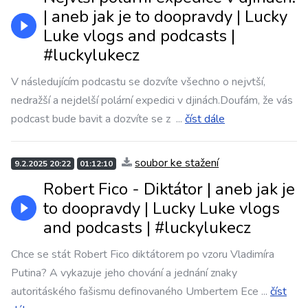
| aneb jak je to doopravdy | Lucky
Luke vlogs and podcasts |
#luckylukecz
V následujícím podcastu se dozvíte všechno o nejvtší,
nedražší a nejdelší polární expedici v djinách.Doufám, že vás
podcast bude bavit a dozvíte se z
...
číst dále
soubor ke stažení
9.2.2025 20:22
01:12:10
Robert Fico - Diktátor | aneb jak je
to doopravdy | Lucky Luke vlogs
and podcasts | #luckylukecz
Chce se stát Robert Fico diktátorem po vzoru Vladimíra
Putina? A vykazuje jeho chování a jednání znaky
autoritáského fašismu definovaného Umbertem Ece
...
číst