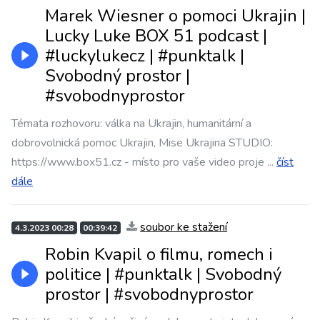
Marek Wiesner o pomoci Ukrajin |
Lucky Luke BOX 51 podcast |
#luckylukecz | #punktalk |
Svobodný prostor |
#svobodnyprostor
Témata rozhovoru: válka na Ukrajin, humanitární a
dobrovolnická pomoc Ukrajin, Mise Ukrajina STUDIO:
https://www.box51.cz - místo pro vaše video proje
...
číst
dále
soubor ke stažení
4.3.2023 00:28
00:39:42
Robin Kvapil o filmu, romech i
politice | #punktalk​​​ | Svobodný
prostor | #svobodnyprostor