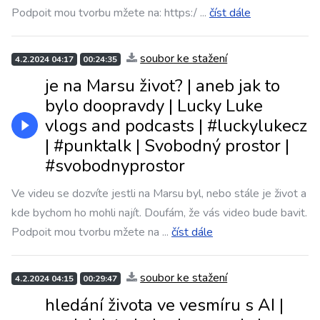
Podpoit mou tvorbu mžete na: https:/
...
číst dále
soubor ke stažení
4.2.2024 04:17
00:24:35
je na Marsu život? | aneb jak to
bylo doopravdy | Lucky Luke
vlogs and podcasts | #luckylukecz
| #punktalk | Svobodný prostor |
#svobodnyprostor
Ve videu se dozvíte jestli na Marsu byl, nebo stále je život a
kde bychom ho mohli najít. Doufám, že vás video bude bavit.
Podpoit mou tvorbu mžete na
...
číst dále
soubor ke stažení
4.2.2024 04:15
00:29:47
hledání života ve vesmíru s AI |