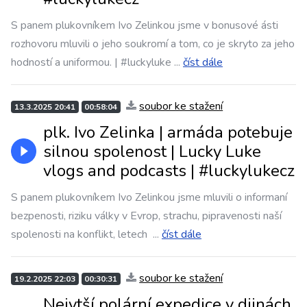
S panem plukovníkem Ivo Zelinkou jsme v bonusové ásti
rozhovoru mluvili o jeho soukromí a tom, co je skryto za jeho
hodností a uniformou. | #luckyluke
...
číst dále
soubor ke stažení
13.3.2025 20:41
00:58:04
plk. Ivo Zelinka | armáda potebuje
silnou spolenost | Lucky Luke
vlogs and podcasts | #luckylukecz
S panem plukovníkem Ivo Zelinkou jsme mluvili o informaní
bezpenosti, riziku války v Evrop, strachu, pipravenosti naší
spolenosti na konflikt, letech
...
číst dále
soubor ke stažení
19.2.2025 22:03
00:30:31
Nejvtší polární expedice v djinách.