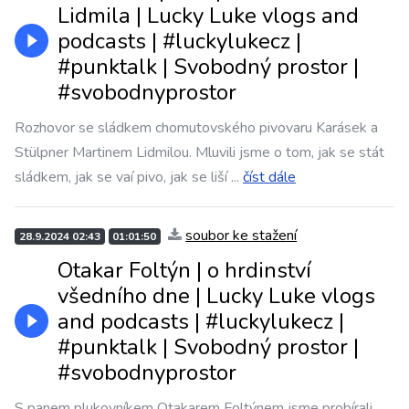
Lidmila | Lucky Luke vlogs and
podcasts | #luckylukecz |
#punktalk | Svobodný prostor |
#svobodnyprostor
Rozhovor se sládkem chomutovského pivovaru Karásek a
Stülpner Martinem Lidmilou. Mluvili jsme o tom, jak se stát
sládkem, jak se vaí pivo, jak se liší
...
číst dále
soubor ke stažení
28.9.2024 02:43
01:01:50
Otakar Foltýn | o hrdinství
všedního dne | Lucky Luke vlogs
and podcasts | #luckylukecz |
#punktalk | Svobodný prostor |
#svobodnyprostor
S panem plukovníkem Otakarem Foltýnem jsme probírali