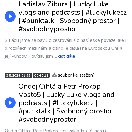
Ladislav Zibura | Lucky Luke
vlogs and podcasts | #luckylukecz
| #punktalk | Svobodný prostor |
#svobodnyprostor
S Láou jsme se bavili o cestování a o naší eské povaze, ale i
o rozdílech mezi námi a cizinci. e pišla i na Evropskou Unii a
její výhody. Povídali jsm
...
číst dále
soubor ke stažení
3.5.2024 01:55
00:46:12
Ondej Cihlá a Petr Prokop |
Vosto5 | Lucky Luke vlogs and
podcasts | #luckylukecz |
#punktalk | Svobodný prostor |
#svobodnyprostor
Ondej Cihlá a Petr Prokop jsou zakladatelé, herci a