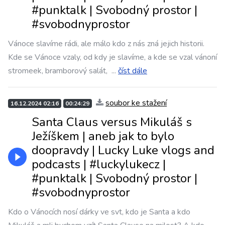
#punktalk | Svobodný prostor |
#svobodnyprostor
Vánoce slavíme rádi, ale málo kdo z nás zná jejich historii.
Kde se Vánoce vzaly, od kdy je slavíme, a kde se vzal vánoní
stromeek, bramborový salát,
...
číst dále
soubor ke stažení
16.12.2024 02:16
00:24:29
Santa Claus versus Mikuláš s
Ježíškem | aneb jak to bylo
doopravdy | Lucky Luke vlogs and
podcasts | #luckylukecz |
#punktalk | Svobodný prostor |
#svobodnyprostor
Kdo o Vánocích nosí dárky ve svt, kdo je Santa a kdo