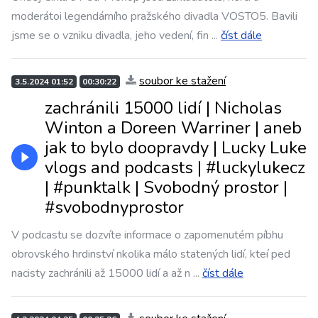
moderátoi legendárního pražského divadla VOSTO5. Bavili
jsme se o vzniku divadla, jeho vedení, fin
...
číst dále
soubor ke stažení
3.5.2024 01:52
00:30:22
zachránili 15000 lidí | Nicholas
Winton a Doreen Warriner | aneb
jak to bylo doopravdy | Lucky Luke
vlogs and podcasts | #luckylukecz
| #punktalk | Svobodný prostor |
#svobodnyprostor
V podcastu se dozvíte informace o zapomenutém píbhu
obrovského hrdinství nkolika málo statených lidí, kteí ped
nacisty zachránili až 15000 lidí a až n
...
číst dále