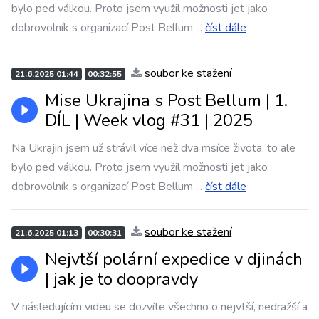
bylo ped válkou. Proto jsem využil možnosti jet jako
dobrovolník s organizací Post Bellum
...
číst dále
soubor ke stažení
21.6.2025 01:44
00:32:55
Mise Ukrajina s Post Bellum | 1.
DÍL | Week vlog #31 | 2025
Na Ukrajin jsem už strávil více než dva msíce života, to ale
bylo ped válkou. Proto jsem využil možnosti jet jako
dobrovolník s organizací Post Bellum
...
číst dále
soubor ke stažení
21.6.2025 01:13
00:30:31
Nejvtší polární expedice v djinách
| jak je to doopravdy
V následujícím videu se dozvíte všechno o nejvtší, nedražší a