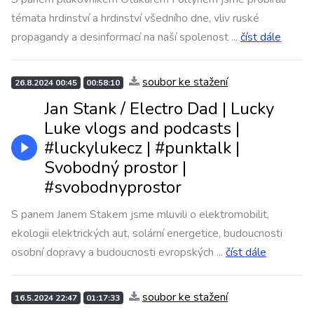
témata hrdinství a hrdinství všedního dne, vliv ruské
propagandy a desinformací na naší spolenost
...
číst dále
soubor ke stažení
26.8.2024 00:45
00:58:10
Jan Stank / Electro Dad | Lucky
Luke vlogs and podcasts |
#luckylukecz | #punktalk |
Svobodný prostor |
#svobodnyprostor
S panem Janem Stakem jsme mluvili o elektromobilit,
ekologii elektrických aut, solární energetice, budoucnosti
osobní dopravy a budoucnosti evropských
...
číst dále
soubor ke stažení
16.5.2024 22:47
01:17:33