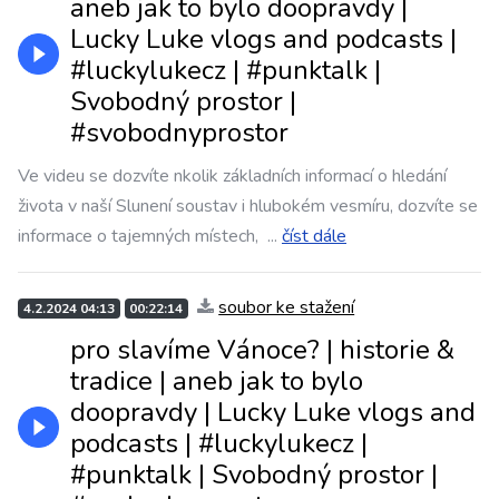
aneb jak to bylo doopravdy |
Lucky Luke vlogs and podcasts |
#luckylukecz | #punktalk |
Svobodný prostor |
#svobodnyprostor
Ve videu se dozvíte nkolik základních informací o hledání
života v naší Slunení soustav i hlubokém vesmíru, dozvíte se
informace o tajemných místech,
...
číst dále
soubor ke stažení
4.2.2024 04:13
00:22:14
pro slavíme Vánoce? | historie &
tradice | aneb jak to bylo
doopravdy | Lucky Luke vlogs and
podcasts | #luckylukecz |
#punktalk | Svobodný prostor |