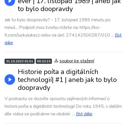
ever | 17. listopad 1989 | aneb jak
to bylo doopravdy
Jak to bylo doopravdy? - 17. listopad 1989 minutu po
minut... Podpoit mou tvorbu mžete na: https://ko-
fi.com/luckylukecz nebo na úet: 274142500287/010
...
číst
dále
soubor ke stažení
31.10.2023 01:51
00:23:19
Historie poíta a digitálních
technologií| #1 | aneb jak to bylo
doopravdy
V podcastu se dozvíte spoustu zajímavých informací o
historii poíta a digitálních technologií Do roku 1945, v dalším
díle videa se podíváme na období
...
číst dále