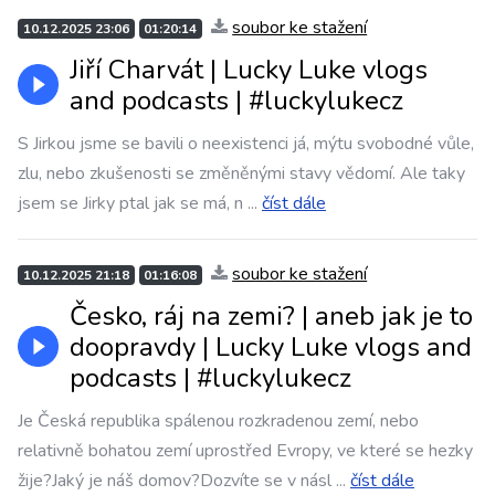
soubor ke stažení
10.12.2025 23:06
01:20:14
Jiří Charvát | Lucky Luke vlogs
and podcasts | #luckylukecz
S Jirkou jsme se bavili o neexistenci já, mýtu svobodné vůle,
zlu, nebo zkušenosti se změněnými stavy vědomí. Ale taky
jsem se Jirky ptal jak se má, n
...
číst dále
soubor ke stažení
10.12.2025 21:18
01:16:08
Česko, ráj na zemi? | aneb jak je to
doopravdy | Lucky Luke vlogs and
podcasts | #luckylukecz
Je Česká republika spálenou rozkradenou zemí, nebo
relativně bohatou zemí uprostřed Evropy, ve které se hezky
žije?Jaký je náš domov?Dozvíte se v násl
...
číst dále