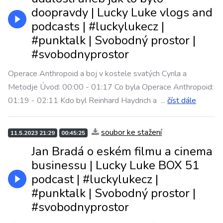
doopravdy | Lucky Luke vlogs and
podcasts | #luckylukecz |
#punktalk | Svobodný prostor |
#svobodnyprostor
Operace Anthropoid a boj v kostele svatých Cyrila a
Metodje Úvod: 00:00 - 01:17 Co byla Operace Anthropoid:
01:19 - 02:11 Kdo byl Reinhard Haydrich a
...
číst dále
soubor ke stažení
11.5.2023 21:29
00:45:25
Jan Bradá o eském filmu a cinema
businessu | Lucky Luke BOX 51
podcast | #luckylukecz |
#punktalk | Svobodný prostor |
#svobodnyprostor