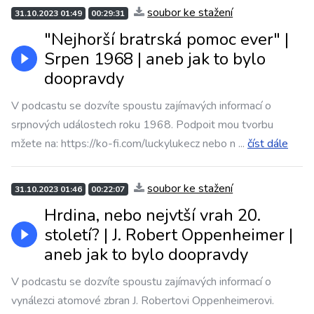
soubor ke stažení
31.10.2023 01:49
00:29:31
"Nejhorší bratrská pomoc ever" |
Srpen 1968 | aneb jak to bylo
doopravdy
V podcastu se dozvíte spoustu zajímavých informací o
srpnových událostech roku 1968. Podpoit mou tvorbu
mžete na: https://ko-fi.com/luckylukecz nebo n
...
číst dále
soubor ke stažení
31.10.2023 01:46
00:22:07
Hrdina, nebo nejvtší vrah 20.
století? | J. Robert Oppenheimer |
aneb jak to bylo doopravdy
V podcastu se dozvíte spoustu zajímavých informací o
vynálezci atomové zbran J. Robertovi Oppenheimerovi.