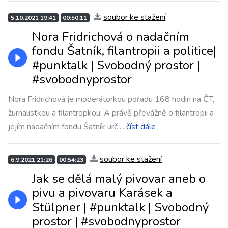
soubor ke stažení
5.10.2021 19:41
00:50:11
Nora Fridrichová o nadačním
fondu Šatník, filantropii a politice|
#punktalk​​​ | Svobodný prostor |
#svobodnyprostor
Nora Fridrichová je moderátorkou pořadu 168 hodin na ČT,
žurnalistkou a filantropkou. A právě převážně o filantropii a
jejím nadačním fondu Šatník urč
...
číst dále
soubor ke stažení
6.9.2021 21:26
00:54:23
Jak se dělá malý pivovar aneb o
pivu a pivovaru Karásek a
Stülpner | #punktalk​​​ | Svobodný
prostor | #svobodnyprostor