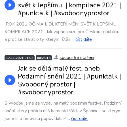
svět k lepšímu ️ | kompilace 2021 |
#punktalk | #svobodnyprostor |
️ ROK 2021 OČIMA LIDÍ, KTEŘÍ MĚNÍ SVĚT K LEPŠÍMU ️
KOMPILACE 2021 ️ ️ Jak vypadá vize pro Českou republiku
a proč se starat o ty, kterým štěs
...
číst dále
soubor ke stažení
17.11.2021 01:02
00:25:18
Jak se dělá malý fest. aneb
Podzimní snění 2021 | #punktalk​​​ |
Svobodný prostor |
#svobodnyprostor
S Wóďou jsme se vydali na malý podzimní festival Podzimní
snění, který pořádá náš kamarád Václav Španihel, se kterým
jsme si o festivalu popovídali. P
...
číst dále