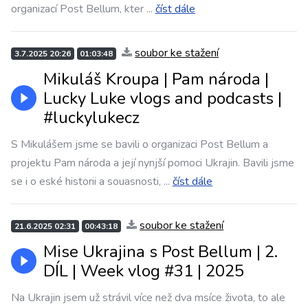
organizací Post Bellum, kter
...
číst dále
soubor ke stažení
3.7.2025 20:26
01:03:48
Mikuláš Kroupa | Pam národa |
Lucky Luke vlogs and podcasts |
#luckylukecz
S Mikulášem jsme se bavili o organizaci Post Bellum a
projektu Pam národa a její nynjší pomoci Ukrajin. Bavili jsme
se i o eské historii a souasnosti,
...
číst dále
soubor ke stažení
21.6.2025 02:31
00:43:18
Mise Ukrajina s Post Bellum | 2.
DÍL | Week vlog #31 | 2025
Na Ukrajin jsem už strávil více než dva msíce života, to ale