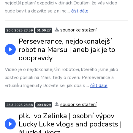
nejdelší polární expedici v djinách.Doufám, že vás video
bude bavit a dozvíte se z nj nc
...
číst dále
soubor ke stažení
20.6.2025 23:59
01:06:27
Perseverance, nejdokonalejší
robot na Marsu | aneb jak je to
doopravdy
Video je o nejdokonalejším robotovi, kterého jsme jako
lidstvo poslali na Mars, tedy o roveru Perseverance a
vrtulníku Ingenuity.Dozvíte se, jak oba s
...
číst dále
soubor ke stažení
28.3.2025 23:38
00:18:29
plk. Ivo Zelinka | osobní výpov |
Lucky Luke vlogs and podcasts |
#luckylukecz