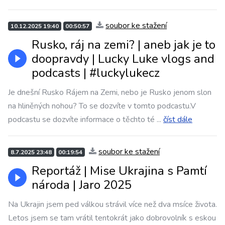
soubor ke stažení
10.12.2025 19:40
00:50:57
Rusko, ráj na zemi? | aneb jak je to
doopravdy | Lucky Luke vlogs and
podcasts | #luckylukecz
Je dnešní Rusko Rájem na Zemi, nebo je Rusko jenom slon
na hliněných nohou? To se dozvíte v tomto podcastu.V
podcastu se dozvíte informace o těchto té
...
číst dále
soubor ke stažení
8.7.2025 23:48
00:19:54
Reportáž | Mise Ukrajina s Pamtí
národa | Jaro 2025
Na Ukrajin jsem ped válkou strávil více než dva msíce života.
Letos jsem se tam vrátil tentokrát jako dobrovolník s eskou