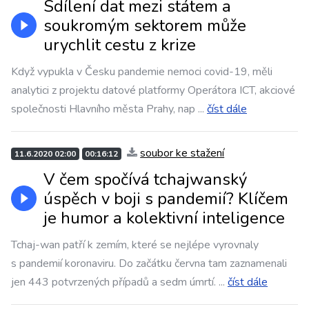
Sdílení dat mezi státem a
soukromým sektorem může
urychlit cestu z krize
Když vypukla v Česku pandemie nemoci covid-19, měli
analytici z projektu datové platformy Operátora ICT, akciové
společnosti Hlavního města Prahy, nap
...
číst dále
soubor ke stažení
11.6.2020 02:00
00:16:12
V čem spočívá tchajwanský
úspěch v boji s pandemií? Klíčem
je humor a kolektivní inteligence
Tchaj-wan patří k zemím, které se nejlépe vyrovnaly
s pandemií koronaviru. Do začátku června tam zaznamenali
jen 443 potvrzených případů a sedm úmrtí.
...
číst dále