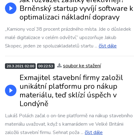
Brněnský startup vyvíjí software k
optimalizaci nákladní dopravy
„Kamiony vozí 38 procent prázdného místa. Jde o důsledek
malé digitalizace v celém odvětví,“ upozorňuje Jakub
Skopec, jeden ze spoluzakladatelů startu
...
číst dále
soubor ke stažení
20.3.2021 02:00
00:22:53
Exmajitel stavební firmy založil
unikátní platformu pro nákup
materiálu, teď sklízí úspěch v
Londýně
Lukáš Polách začal o on-line platformě na nákup stavebního
materiálu uvažovat, když s kamarádem ve Velké Británii
založili stavební firmu. Sehnat poža
...
číst dále