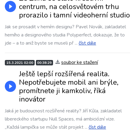
centrum, na celosvětovém trhu
prorazilo i tamní videoherní studio
Jak se prosadit v herním designu? Pavel Novák, zakladatel
herního a designového studia Polyperfect, dokazuje, že to
jde – a to aniž byste se museli př
...
číst dále
soubor ke stažení
15.3.2021 02:00
00:38:29
Ještě lepší rozšířená realita.
Nepotřebujete mobil ani brýle,
promítnete ji kamkoliv, říká
inovátor
Jaká je budoucnost rozšířené reality? Jiří Kůla, zakladatel
libereckého startupu Null Spaces, má ambiciózní vize.
„Každá lampička se může stát projekt
...
číst dále