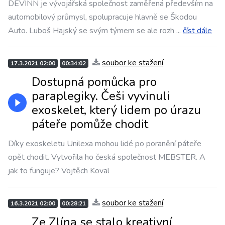
DEVINN je vývojářská společnost zaměřená především na
automobilový průmysl, spolupracuje hlavně se Škodou
Auto. Luboš Hajský se svým týmem se ale rozh
...
číst dále
soubor ke stažení
17.3.2021 02:00
00:34:02
Dostupná pomůcka pro
paraplegiky. Češi vyvinuli
exoskelet, který lidem po úrazu
páteře pomůže chodit
Díky exoskeletu Unilexa mohou lidé po poranění páteře
opět chodit. Vytvořila ho česká společnost MEBSTER. A
jak to funguje? Vojtěch Koval
soubor ke stažení
16.3.2021 02:00
00:28:21
Ze Zlína se stalo kreativní