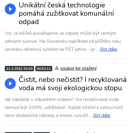
Unikátní česká technologie
pomáhá zužitkovat komunální
odpad
I to, co běžně považujeme za odpad, může být cenným
zdrojem surovin. Na Slovensku například od příštího roku
zavedou zálohový systém na PET lahve – pr
...
číst dále
soubor ke stažení
11.2.2021 02:00
00:52:11
Čistit, nebo nečistit? I recyklovaná
voda má svoji ekologickou stopu
Jak nakládat s odpadními vodami? Ani recyklovaná voda
nemusí být 100% „udržitelná“. Každé čištění s sebou totiž
nese dodatečné náklady a emise, vysvět
...
číst dále