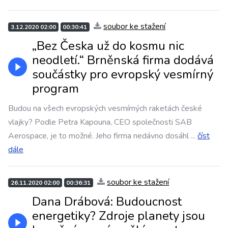
soubor ke stažení
3.12.2020 02:00
00:30:41
„Bez Česka už do kosmu nic
neodletí.“ Brněnská firma dodává
součástky pro evropský vesmírný
program
Budou na všech evropských vesmírných raketách české
vlajky? Podle Petra Kapouna, CEO společnosti SAB
Aerospace, je to možné. Jeho firma nedávno dosáhl
...
číst
dále
soubor ke stažení
26.11.2020 02:00
00:36:31
Dana Drábová: Budoucnost
energetiky? Zdroje planety jsou