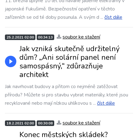
11. března uplyne 10 let od havárie jaderné elektrárny v
japonské Fukušimě. Bezpečnostní opatření v těchto
zařízeních se od té doby posunula. A svým d
...
číst dále
soubor ke stažení
25.2.2021 02:00
00:34:13
Jak vzniká skutečně udržitelný
dům? „Ani solární panel není
samospásný,“ zdůrazňuje
architekt
Jak navrhovat budovy a přitom co nejméně zatěžovat
přírodu? Můžete si pro stavbu vybrat materiály, které jsou
recyklované nebo mají nízkou uhlíkovou s
...
číst dále
soubor ke stažení
18.2.2021 02:00
00:30:08
Konec městských skládek?