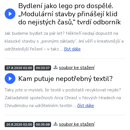
Bydlení jako lego pro dospělé.
„Modulární stavby přinášejí klid
do nejistých časů,“ tvrdí odborník
Jak budeme bydlet za pár let? Někteří nedají dopustit na
klasické stavby s „pevnými základy“. Jiní věří v kreativnější a
udržitelnější řešení – v takz
...
číst dále
soubor ke stažení
27.8.2020 02:00
00:33:37
Kam putuje nepotřebný textil?
Taky jste si mysleli, že textil v podstatě recyklovat nejde?
Zakladatelé společnosti Arca Chrast v Nových Hradech na
Chrudimsku na udržitelném textiln
...
číst dále
soubor ke stažení
20.8.2020 02:00
00:35:08