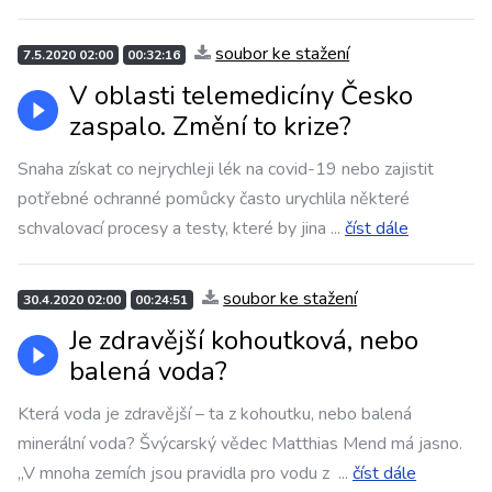
soubor ke stažení
7.5.2020 02:00
00:32:16
V oblasti telemedicíny Česko
zaspalo. Změní to krize?
Snaha získat co nejrychleji lék na covid-19 nebo zajistit
potřebné ochranné pomůcky často urychlila některé
schvalovací procesy a testy, které by jina
...
číst dále
soubor ke stažení
30.4.2020 02:00
00:24:51
Je zdravější kohoutková, nebo
balená voda?
Která voda je zdravější – ta z kohoutku, nebo balená
minerální voda? Švýcarský vědec Matthias Mend má jasno.
„V mnoha zemích jsou pravidla pro vodu z
...
číst dále