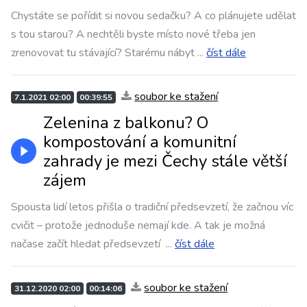
Chystáte se pořídit si novou sedačku? A co plánujete udělat
s tou starou? A nechtěli byste místo nové třeba jen
zrenovovat tu stávající? Starému nábyt
...
číst dále
soubor ke stažení
7.1.2021 02:00
00:39:55
Zelenina z balkonu? O
kompostování a komunitní
zahrady je mezi Čechy stále větší
zájem
Spousta lidí letos přišla o tradiční předsevzetí, že začnou víc
cvičit – protože jednoduše nemají kde. A tak je možná
načase začít hledat předsevzetí
...
číst dále
soubor ke stažení
31.12.2020 02:00
00:14:06