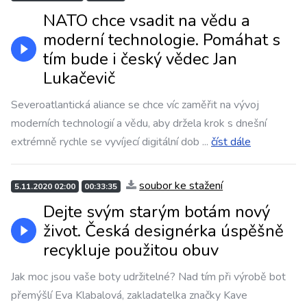
NATO chce vsadit na vědu a
moderní technologie. Pomáhat s
tím bude i český vědec Jan
Lukačevič
Severoatlantická aliance se chce víc zaměřit na vývoj
moderních technologií a vědu, aby držela krok s dnešní
extrémně rychle se vyvíjecí digitální dob
...
číst dále
soubor ke stažení
5.11.2020 02:00
00:33:35
Dejte svým starým botám nový
život. Česká designérka úspěšně
recykluje použitou obuv
Jak moc jsou vaše boty udržitelné? Nad tím při výrobě bot
přemýšlí Eva Klabalová, zakladatelka značky Kave