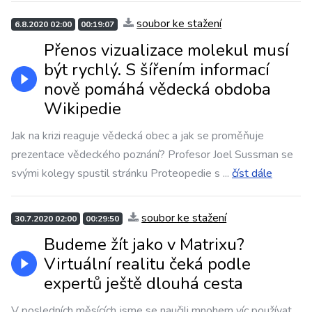
soubor ke stažení
6.8.2020 02:00
00:19:07
Přenos vizualizace molekul musí
být rychlý. S šířením informací
nově pomáhá vědecká obdoba
Wikipedie
Jak na krizi reaguje vědecká obec a jak se proměňuje
prezentace vědeckého poznání? Profesor Joel Sussman se
svými kolegy spustil stránku Proteopedie s
...
číst dále
soubor ke stažení
30.7.2020 02:00
00:29:50
Budeme žít jako v Matrixu?
Virtuální realitu čeká podle
expertů ještě dlouhá cesta
V posledních měsících jsme se naučili mnohem víc používat