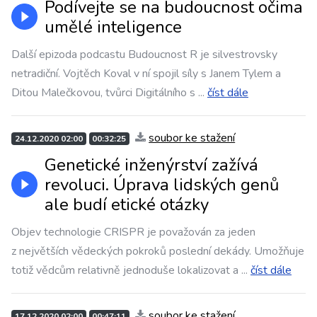
Podívejte se na budoucnost očima
umělé inteligence
Další epizoda podcastu Budoucnost R je silvestrovsky
netradiční. Vojtěch Koval v ní spojil síly s Janem Tylem a
Ditou Malečkovou, tvůrci Digitálního s
...
číst dále
soubor ke stažení
24.12.2020 02:00
00:32:25
Genetické inženýrství zažívá
revoluci. Úprava lidských genů
ale budí etické otázky
Objev technologie CRISPR je považován za jeden
z největších vědeckých pokroků poslední dekády. Umožňuje
totiž vědcům relativně jednoduše lokalizovat a
...
číst dále
soubor ke stažení
17.12.2020 02:00
00:47:11