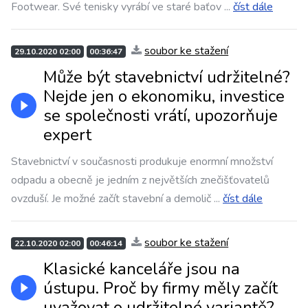
Footwear. Své tenisky vyrábí ve staré baťov
...
číst dále
soubor ke stažení
29.10.2020 02:00
00:36:47
Může být stavebnictví udržitelné?
Nejde jen o ekonomiku, investice
se společnosti vrátí, upozorňuje
expert
Stavebnictví v současnosti produkuje enormní množství
odpadu a obecně je jedním z největších znečišťovatelů
ovzduší. Je možné začít stavební a demolič
...
číst dále
soubor ke stažení
22.10.2020 02:00
00:46:14
Klasické kanceláře jsou na
ústupu. Proč by firmy měly začít
uvažovat o udržitelné variantě?