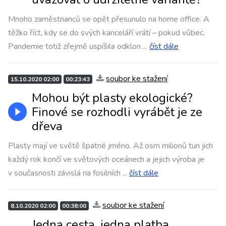
Mnoho zaměstnanců se opět přesunulo na home office. A
těžko říct, kdy se do svých kanceláří vrátí – pokud vůbec.
Pandemie totiž zřejmě uspíšila odklon
...
číst dále
soubor ke stažení
15.10.2020 02:00
00:23:43
Mohou být plasty ekologické?
Finové se rozhodli vyrábět je ze
dřeva
Plasty mají ve světě špatné jméno. Až osm milionů tun jich
každý rok končí ve světových oceánech a jejich výroba je
v současnosti závislá na fosilních
...
číst dále
soubor ke stažení
8.10.2020 02:00
00:38:00
Jedna cesta, jedna platba.