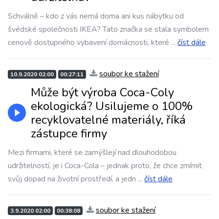
Schválně – kdo z vás nemá doma ani kus nábytku od
švédské společnosti IKEA? Tato značka se stala symbolem
cenově dostupného vybavení domácnosti, které
...
číst dále
soubor ke stažení
10.9.2020 02:00
00:27:11
Může být výroba Coca-Coly
ekologická? Usilujeme o 100%
recyklovatelné materiály, říká
zástupce firmy
Mezi firmami, které se zamýšlejí nad dlouhodobou
udržitelností, je i Coca-Cola – jednak proto, že chce zmírnit
svůj dopad na životní prostředí, a jedn
...
číst dále
soubor ke stažení
3.9.2020 02:00
00:38:08