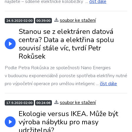
najdete – sdílené elektrické koloběžky
...
číst dále
soubor ke stažení
24.9.2020 02:00
00:39:00
Stanou se z elektráren datová
centra? Data a elektřina spolu
souvisí stále víc, tvrdí Petr
Rokůsek
Podle Petra Rokůska ze společnosti Nano Energies
v budoucnu exponenciálně poroste spotřeba elektřiny nutné
pro výpočetní operace pro umělou inteligenc
...
číst dále
soubor ke stažení
17.9.2020 02:00
00:24:06
Ekologie versus IKEA. Může být
výroba nábytku pro masy
udržitelná?