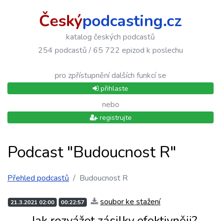
Český
podcasting.cz
katalog českých podcastů
254 podcastů / 65 722 epizod k poslechu
pro zpřístupnění dalších funkcí se
přihlaste
nebo
registrujte
Podcast "Budoucnost R"
Přehled podcastů
Budoucnost R
soubor ke stažení
21.3.2021 02:00
00:22:57
Jak rozvážet zásilky efektivněji?