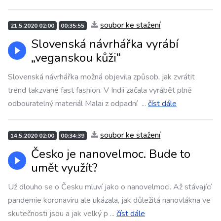
soubor ke stažení
21.5.2020 02:00
00:35:55
Slovenská návrhářka vyrábí
„veganskou kůži“
Slovenská návrhářka možná objevila způsob, jak zvrátit
trend takzvané fast fashion. V Indii začala vyrábět plně
odbouratelný materiál Malai z odpadní
...
číst dále
soubor ke stažení
14.5.2020 02:00
00:34:39
Česko je nanovelmoc. Bude to
umět využít?
Už dlouho se o Česku mluví jako o nanovelmoci. Až stávající
pandemie koronaviru ale ukázala, jak důležitá nanovlákna ve
skutečnosti jsou a jak velký p
...
číst dále