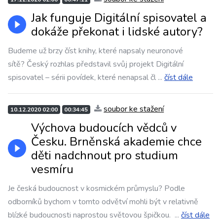
Jak funguje Digitální spisovatel a
dokáže překonat i lidské autory?
Budeme už brzy číst knihy, které napsaly neuronové
sítě? Český rozhlas představil svůj projekt Digitální
spisovatel – sérii povídek, které nenapsal čl
...
číst dále
soubor ke stažení
10.12.2020 02:00
00:34:45
Výchova budoucích vědců v
Česku. Brněnská akademie chce
děti nadchnout pro studium
vesmíru
Je česká budoucnost v kosmickém průmyslu? Podle
odborníků bychom v tomto odvětví mohli být v relativně
blízké budoucnosti naprostou světovou špičkou.
...
číst dále