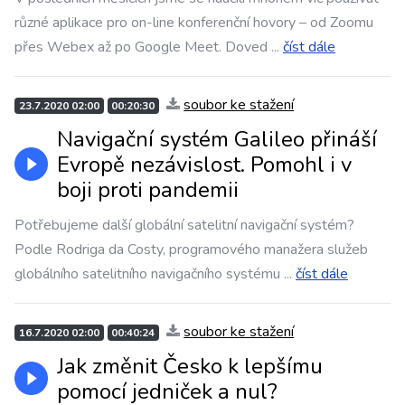
různé aplikace pro on-line konferenční hovory – od Zoomu
přes Webex až po Google Meet. Doved
...
číst dále
soubor ke stažení
23.7.2020 02:00
00:20:30
Navigační systém Galileo přináší
Evropě nezávislost. Pomohl i v
boji proti pandemii
Potřebujeme další globální satelitní navigační systém?
Podle Rodriga da Costy, programového manažera služeb
globálního satelitního navigačního systému
...
číst dále
soubor ke stažení
16.7.2020 02:00
00:40:24
Jak změnit Česko k lepšímu
pomocí jedniček a nul?