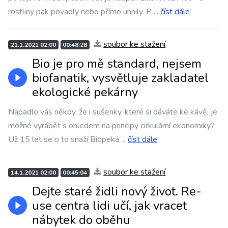
rostliny pak povadly nebo přímo uhnily. P
...
číst dále
soubor ke stažení
21.1.2021 02:00
00:48:28
Bio je pro mě standard, nejsem
biofanatik, vysvětluje zakladatel
ekologické pekárny
Napadlo vás někdy, že i sušenky, které si dáváte ke kávě, je
možné vyrábět s ohledem na principy cirkulární ekonomiky?
Už 15 let se o to snaží Biopeká
...
číst dále
soubor ke stažení
14.1.2021 02:00
00:45:04
Dejte staré židli nový život. Re-
use centra lidi učí, jak vracet
nábytek do oběhu