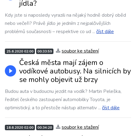
jídla?
Kdy jste si naposledy vyrazili na nějaký hodně dobrý oběd
nebo večeři? Právě jídlo je jedním z nejpalčivějších
problémů současnosti – respektive co ud
...
číst dále
soubor ke stažení
25.6.2020 02:00
00:33:59
Česká města mají zájem o
vodíkové autobusy. Na silnicích by
se mohly objevit už brzy
Budou auta v budoucnu jezdit na vodík? Martin Peleška,
ředitel českého zastoupení automobilky Toyota, je
optimistický, a to přestože nástup alternativ
...
číst dále
soubor ke stažení
18.6.2020 02:00
00:34:20