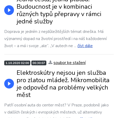
Budoucnost je v kombinaci
různých typů přepravy v rámci
jedné služby
Doprava je jedním z nejdůležitějších témat dneška. Má
významný dopad na životní prostředí i na náš každodenní
život – a má i svoje „ale“. „V autech ne
...
číst dále
soubor ke stažení
1.10.2020 02:00
00:30:07
Elektroskútry nejsou jen služba
pro zlatou mládež. Mikromobilita
je odpověď na problémy velkých
měst
Patří osobní auta do center měst? V Praze, podobně jako
v dalších českých i evropských městech, už alternativy