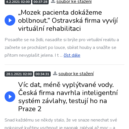
soubor ke stažení
4.2.2021 02:00
00:37:28
„Mozek pacienta dokážeme
oblbnout.“ Ostravská firma vyvíjí
virtuální rehabilitaci
Posadíte se na židli, nasadíte si brýle pro virtuální realitu a
začnete se procházet po louce, sbírat houby a snažíte se
přitom nevyplašit jelena. I t
...
číst dále
soubor ke stažení
28.1.2021 02:00
00:34:31
Víc dat, méně vyplýtvané vody.
Česká firma navrhla inteligentní
systém závlahy, testují ho na
Praze 2
Snad každému se někdy stalo, že ve snaze nenechat své
pokojové květiny uschnout je naopak zaléval až moc – a