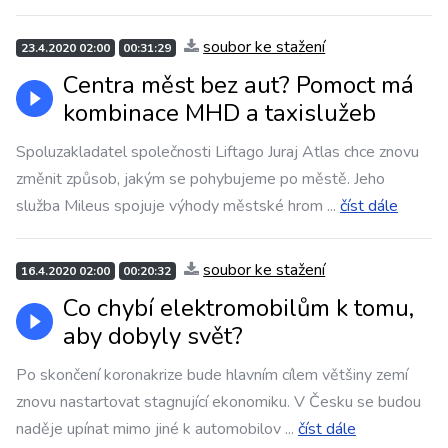
soubor ke stažení
23.4.2020 02:00
00:31:29
Centra měst bez aut? Pomoct má
kombinace MHD a taxislužeb
Spoluzakladatel společnosti Liftago Juraj Atlas chce znovu
změnit způsob, jakým se pohybujeme po městě. Jeho
služba Mileus spojuje výhody městské hrom
...
číst dále
soubor ke stažení
16.4.2020 02:00
00:20:32
Co chybí elektromobilům k tomu,
aby dobyly svět?
Po skončení koronakrize bude hlavním cílem většiny zemí
znovu nastartovat stagnující ekonomiku. V Česku se budou
naděje upínat mimo jiné k automobilov
...
číst dále