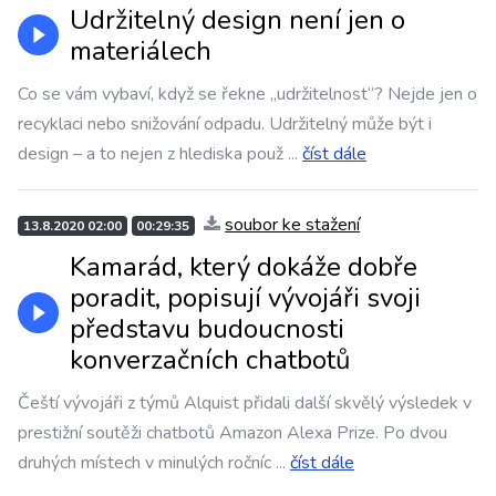
Udržitelný design není jen o
materiálech
Co se vám vybaví, když se řekne „udržitelnost“? Nejde jen o
recyklaci nebo snižování odpadu. Udržitelný může být i
design – a to nejen z hlediska použ
...
číst dále
soubor ke stažení
13.8.2020 02:00
00:29:35
Kamarád, který dokáže dobře
poradit, popisují vývojáři svoji
představu budoucnosti
konverzačních chatbotů
Čeští vývojáři z týmů Alquist přidali další skvělý výsledek v
prestižní soutěži chatbotů Amazon Alexa Prize. Po dvou
druhých místech v minulých ročníc
...
číst dále