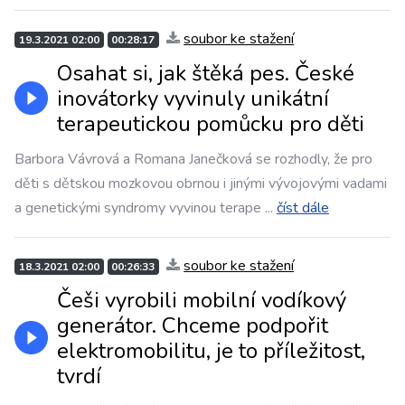
soubor ke stažení
19.3.2021 02:00
00:28:17
Osahat si, jak štěká pes. České
inovátorky vyvinuly unikátní
terapeutickou pomůcku pro děti
Barbora Vávrová a Romana Janečková se rozhodly, že pro
děti s dětskou mozkovou obrnou i jinými vývojovými vadami
a genetickými syndromy vyvinou terape
...
číst dále
soubor ke stažení
18.3.2021 02:00
00:26:33
Češi vyrobili mobilní vodíkový
generátor. Chceme podpořit
elektromobilitu, je to příležitost,
tvrdí