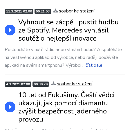
soubor ke stažení
11.3.2021 02:00
00:21:03
Vyhnout se zácpě i pustit hudbu
ze Spotify. Mercedes vyhlásil
soutěž o nejlepší inovace
Posloucháte v autě rádio nebo vlastní hudbu? A spoléháte
na vestavěnou aplikaci od výrobce, nebo raději používáte
aplikaci na svém smartphonu? Výrobci
...
číst dále
soubor ke stažení
4.3.2021 02:00
00:39:29
10 let od Fukušimy. Čeští vědci
ukazují, jak pomocí diamantu
zvýšit bezpečnost jaderného
provozu