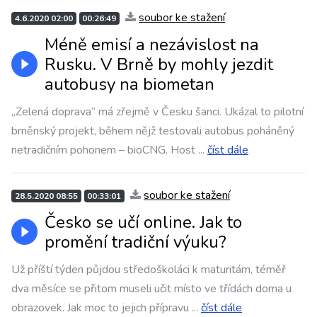
soubor ke stažení
4.6.2020 02:00
00:26:49
Méně emisí a nezávislost na
Rusku. V Brně by mohly jezdit
autobusy na biometan
„Zelená doprava“ má zřejmě v Česku šanci. Ukázal to pilotní
brněnský projekt, během nějž testovali autobus poháněný
netradičním pohonem – bioCNG. Host
...
číst dále
soubor ke stažení
28.5.2020 08:55
00:33:01
Česko se učí online. Jak to
promění tradiční výuku?
Už příští týden půjdou středoškoláci k maturitám, téměř
dva měsíce se přitom museli učit místo ve třídách doma u
obrazovek. Jak moc to jejich přípravu
...
číst dále