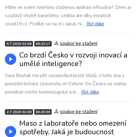
Máte ve svém telefonu staženou aplikaci eRouška? Dnes je
součástí chytré karantény, vznikla ale díky iniciativě
covid19.cz. Podílel se na ní i Jakub N
...
číst dále
soubor ke stažení
9.7.2020 02:00
00:33:17
Co brzdí Česko v rozvoji inovací a
umělé inteligence?
Sara Boutall má pět vysokoškolských titulů, z toho dva z
prestižní britské University of Oxford. Do Česka se vrátila
pomáhat místní technologické a in
...
číst dále
soubor ke stažení
2.7.2020 02:00
00:25:09
Maso z laboratoře nebo omezení
spotřeby. Jaká je budoucnost