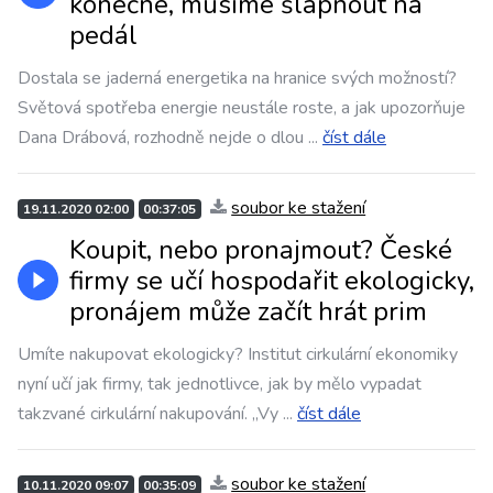
konečné, musíme šlápnout na
pedál
Dostala se jaderná energetika na hranice svých možností?
Světová spotřeba energie neustále roste, a jak upozorňuje
Dana Drábová, rozhodně nejde o dlou
...
číst dále
soubor ke stažení
19.11.2020 02:00
00:37:05
Koupit, nebo pronajmout? České
firmy se učí hospodařit ekologicky,
pronájem může začít hrát prim
Umíte nakupovat ekologicky? Institut cirkulární ekonomiky
nyní učí jak firmy, tak jednotlivce, jak by mělo vypadat
takzvané cirkulární nakupování. „Vy
...
číst dále
soubor ke stažení
10.11.2020 09:07
00:35:09