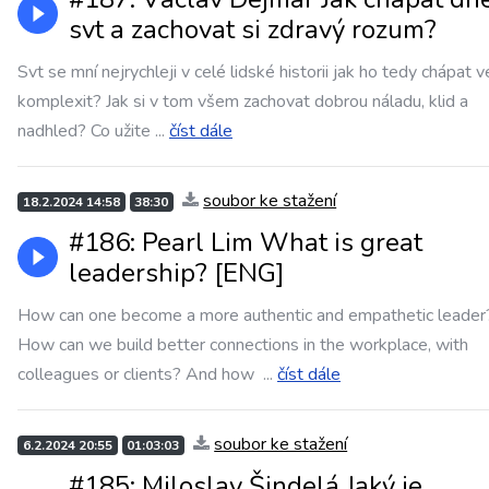
svt a zachovat si zdravý rozum?
Svt se mní nejrychleji v celé lidské historii jak ho tedy chápat 
komplexit? Jak si v tom všem zachovat dobrou náladu, klid a
nadhled? Co užite
...
číst dále
soubor ke stažení
18.2.2024 14:58
38:30
#186: Pearl Lim What is great
leadership? [ENG]
How can one become a more authentic and empathetic leader
How can we build better connections in the workplace, with
colleagues or clients? And how
...
číst dále
soubor ke stažení
6.2.2024 20:55
01:03:03
#185: Miloslav Šindelá Jaký je