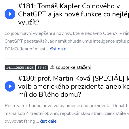
#181: Tomáš Kapler Co nového v
ChatGPT a jak nové funkce co nejlé
využít?
Co jsou hlavní vylepšení a novinky, které nedávno OpenAI v rá
ChatGPT pedstavila? Jak nemít ohledn umlé inteligence stále p
FOMO (fear of missi
...
číst dále
soubor ke stažení
14.11.2023 18:23
56:42
#180: prof. Martin Ková [SPECIÁL] 
volb amerického prezidenta aneb k
míí do Bílého domu?
Pesn za rok budou nové volby amerického prezidenta. Donald
má na sob 4 trestní obvinní, republikánskou stranu zaíná stále v
ovlivovat far rig
...
číst dále