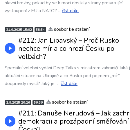
hlavní hrozby, pokud by se k moci dostaly strany prosazující
vystoupení z EU a NATO?
...
číst dále
soubor ke stažení
21.9.2025 15:02
58:54
#212: Jan Lipavský – Proč Rusko
nechce mír a co hrozí Česku po
volbách?
Speciální volební vydání Deep Talks s ministrem zahraničí Jaká 
aktuální situace na Ukrajině a co Rusko pod pojmem „mír“
doopravdy myslí? Jaký je
...
číst dále
soubor ke stažení
2.9.2025 20:26
56:36
#211: Danuše Nerudová – Jak zachr
demokracii a prozápadní směřování
Česka?