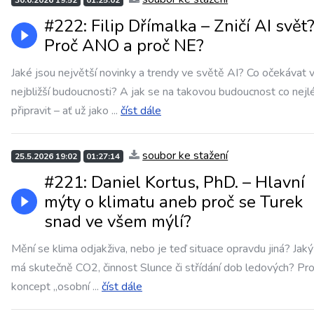
30.6.2026 19:52
01:25:02
#222: Filip Dřímalka – Zničí AI svět
Proč ANO a proč NE?
Jaké jsou největší novinky a trendy ve světě AI? Co očekávat 
nejbližší budoucnosti? A jak se na takovou budoucnost co nejl
připravit – ať už jako
...
číst dále
soubor ke stažení
25.5.2026 19:02
01:27:14
#221: Daniel Kortus, PhD. – Hlavní
mýty o klimatu aneb proč se Turek
snad ve všem mýlí?
Mění se klima odjakživa, nebo je teď situace opravdu jiná? Jaký 
má skutečně CO2, činnost Slunce či střídání dob ledových? Pro
koncept „osobní
...
číst dále