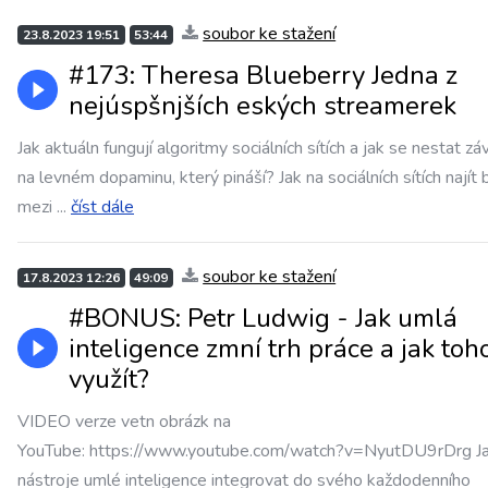
soubor ke stažení
23.8.2023 19:51
53:44
#173: Theresa Blueberry Jedna z
nejúspšnjších eských streamerek
Jak aktuáln fungují algoritmy sociálních sítích a jak se nestat zá
na levném dopaminu, který pináší? Jak na sociálních sítích najít 
mezi
...
číst dále
soubor ke stažení
17.8.2023 12:26
49:09
#BONUS: Petr Ludwig - Jak umlá
inteligence zmní trh práce a jak toh
využít?
VIDEO verze vetn obrázk na
YouTube: https://www.youtube.com/watch?v=NyutDU9rDrg J
nástroje umlé inteligence integrovat do svého každodenního