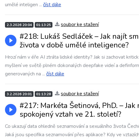
umělé inteligen
...
číst dále
soubor ke stažení
2.3.2026 20:04
01:13:25
#218: Lukáš Sedláček – Jak najít sm
života v době umělé inteligence?
Hrozí nám v éře AI ztráta lidské identity? Jak si zachovat kritic
myšlení ve světě plném dokonalých deepfake videí a definform
generovaných na
...
číst dále
soubor ke stažení
3.2.2026 20:01
01:13:28
#217: Markéta Šetinová, PhD. – Jak 
spokojený vztah ve 21. století?
Co ukazují data ohledně seznamování a sexuálního života Čech
Jaká jsou specifika seznamování přes aplikace? Kdy ve vztazíc