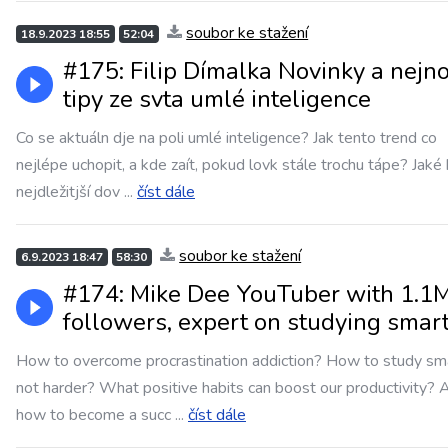
soubor ke stažení
18.9.2023 18:55
52:04
#175: Filip Dímalka Novinky a nejno
tipy ze svta umlé inteligence
Co se aktuáln dje na poli umlé inteligence? Jak tento trend co
nejlépe uchopit, a kde zaít, pokud lovk stále trochu tápe? Jaké
nejdležitjší dov
...
číst dále
soubor ke stažení
6.9.2023 18:47
58:30
#174: Mike Dee YouTuber with 1.1
followers, expert on studying smar
How to overcome procrastination addiction? How to study sma
not harder? What positive habits can boost our productivity? 
how to become a succ
...
číst dále