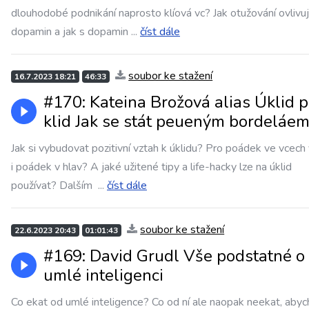
dlouhodobé podnikání naprosto klíová vc? Jak otužování ovlivu
dopamin a jak s dopamin
...
číst dále
soubor ke stažení
16.7.2023 18:21
46:33
#170: Kateina Brožová alias Úklid p
klid Jak se stát peueným bordeláe
Jak si vybudovat pozitivní vztah k úklidu? Pro poádek ve vcech 
i poádek v hlav? A jaké užitené tipy a life-hacky lze na úklid
používat? Dalším
...
číst dále
soubor ke stažení
22.6.2023 20:43
01:01:43
#169: David Grudl Vše podstatné o
umlé inteligenci
Co ekat od umlé inteligence? Co od ní ale naopak neekat, aby