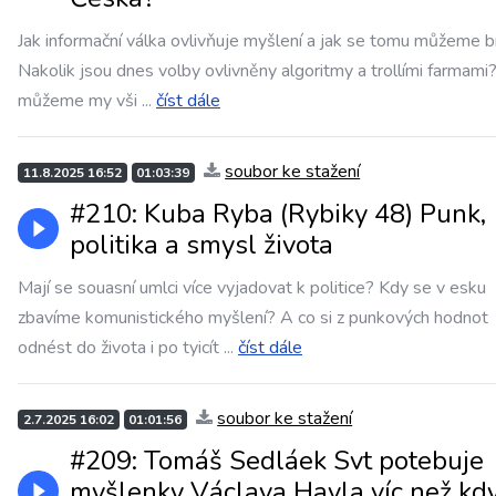
Jak informační válka ovlivňuje myšlení a jak se tomu můžeme b
Nakolik jsou dnes volby ovlivněny algoritmy a trollími farmami
můžeme my vši
...
číst dále
soubor ke stažení
11.8.2025 16:52
01:03:39
#210: Kuba Ryba (Rybiky 48) Punk,
politika a smysl života
Mají se souasní umlci více vyjadovat k politice? Kdy se v esku
zbavíme komunistického myšlení? A co si z punkových hodnot
odnést do života i po tyicít
...
číst dále
soubor ke stažení
2.7.2025 16:02
01:01:56
#209: Tomáš Sedláek Svt potebuje
myšlenky Václava Havla víc než kd