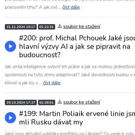
pracovním trhu? A jak ovl
...
číst dále
soubor ke stažení
21.11.2024 19:17
01:22:31
#200: prof. Michal Pchouek Jaké jso
hlavní výzvy AI a jak se pipravit na
budoucnost?
Jak umlá inteligence ovlivní trh práce a jak se mohou jednotlivci 
spolenosti na tyto zmny adaptovat? Jaké dovednosti budou v 
klíové a jak by s
...
číst dále
soubor ke stažení
29.10.2024 17:27
01:28:51
#199: Martin Poliaik ervené linie j
mli Rusku dávat my
Jaké jsou aktuální vyhlídky konfliktu na Ukrajin? Co vede k rstu