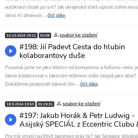
autokracií všude po svt? Jak ukrajinská start-upová scéna inovu
rámci AI zbraovýc
...
číst dále
soubor ke stažení
14.10.2024 20:11
53:06
#198: Jií Padevt Cesta do hlubin
kolaborantovy duše
Posunuli jsme se jako lidstvo od komunismu a fašismu, nebo j
šance kolaborovat s takovým režimem stále stejná jako díve?
Dokážeme pedpovdt takové cho
...
číst dále
soubor ke stažení
18.9.2024 19:53
01:19:31
#197: Jakub Horák & Petr Ludwig -
Asijský SPECIÁL z Eccentric Clubu 
Pro má smysl navštívit Japonsko práv te? Jak Singapur dokázal