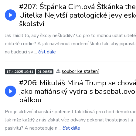
#207: Štpánka Cimlová Štkánka the
Uitelka Nejvtší patologické jevy es
školství
Jak zaídit to, aby školy neškodily? Co pro to mohou udlat uitelé
editelé i rodie? A jak navrhnout moderní školu tak, aby pipravil
na budoucí sv
...
číst dále
soubor ke stažení
17.4.2025 19:41
01:06:58
#206: Mikuláš Miná Trump se chov
jako mafiánský vydra s baseballovo
pálkou
Pro je aktivní obanská spolenost tak klíová pro chod demokrac
Jak mže každý z nás získat více odvahy pekonat lhostejnost a
pasivitu? A nepotebuje n
...
číst dále