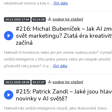
následovat emoce a kdy n
...
číst dále
soubor ke stažení
29.12.2025 17:04
01:14:26
#216: Michal Bubeníček – Jak AI zm
svět marketingu? Zlatá éra kreativit
začíná
Nahradí AI kreativce, nebo jim jen vezme nudnou práci? Vymaž
umělá inteligence z trhu práce juniory, nebo jim naopak umožní
přeskočit roky praxe? A p
...
číst dále
soubor ke stažení
16.12.2025 18:36
01:17:27
#215: Patrick Zandl – Jaké jsou hlav
novinky v AI světě?
Nahradí nás umělá inteligence stejně, jako tkalcovské stavy