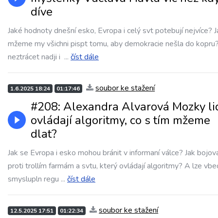
díve
Jaké hodnoty dnešní esko, Evropa i celý svt potebují nejvíce? J
mžeme my všichni pispt tomu, aby demokracie nešla do kopru?
neztrácet nadji i
...
číst dále
soubor ke stažení
1.6.2025 18:24
01:17:46
#208: Alexandra Alvarová Mozky li
ovládají algoritmy, co s tím mžeme
dlat?
Jak se Evropa i esko mohou bránit v informaní válce? Jak bojov
proti trollím farmám a svtu, který ovládají algoritmy? A lze vbe
smyslupln regu
...
číst dále
soubor ke stažení
12.5.2025 17:51
01:22:34