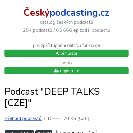
Český
podcasting.cz
katalog českých podcastů
254 podcastů / 65 668 epizod k poslechu
pro zpřístupnění dalších funkcí se
přihlaste
nebo
registrujte
Podcast "DEEP TALKS
[CZE]"
Přehled podcastů
DEEP TALKS [CZE]
soubor ke stažení