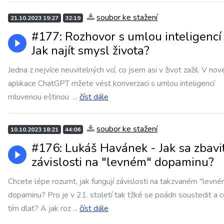
soubor ke stažení
21.10.2023 19:27
32:19
#177: Rozhovor s umlou inteligencí
Jak najít smysl života?
Jedna z nejvíce neuvitelných vcí, co jsem asi v život zažil. V nov
aplikace ChatGPT mžete vést konverzaci s umlou inteligencí
mluvenou eštinou
...
číst dále
soubor ke stažení
10.10.2023 18:21
44:06
#176: Lukáš Havánek - Jak sa zbavi
závislosti na "levném" dopaminu?
Chcete lépe rozumt, jak fungují závislosti na takzvaném "levn
dopaminu? Pro je v 21. století tak tžké se poádn soustedit a c
tím dlat? A jak roz
...
číst dále