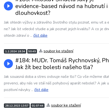
evidence-based návod na hubnutí i
dlouhovkost?
Jak ohledn výživy a zdravého životního stylu poznat, emu vit a
ne? Jak íst vdecké studie a jak poznat jejich kvalitu? A co je d
ohledn zdraví o
...
číst dále
soubor ke stažení
1.2.2024 18:34
50:49
#184: MUDr. Tomáš Rychnovský, Ph
Jak žít bez bolesti našeho tla?
Jak souasná doba a stres ovlivuje naše tlo? Co vše mžeme dla
prevenci, aby nás ve stáí náš pohybový aparát nebolel? A jak 
pozitivní návyky
...
číst dále
soubor ke stažení
28.12.2023 13:57
01:07:44