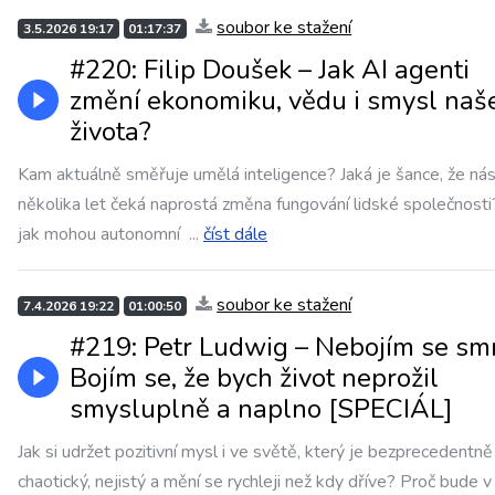
soubor ke stažení
3.5.2026 19:17
01:17:37
#220: Filip Doušek – Jak AI agenti
změní ekonomiku, vědu i smysl naš
života?
Kam aktuálně směřuje umělá inteligence? Jaká je šance, že ná
několika let čeká naprostá změna fungování lidské společnosti
jak mohou autonomní
...
číst dále
soubor ke stažení
7.4.2026 19:22
01:00:50
#219: Petr Ludwig – Nebojím se smr
Bojím se, že bych život neprožil
smysluplně a naplno [SPECIÁL]
Jak si udržet pozitivní mysl i ve světě, který je bezprecedentně
chaotický, nejistý a mění se rychleji než kdy dříve? Proč bude 