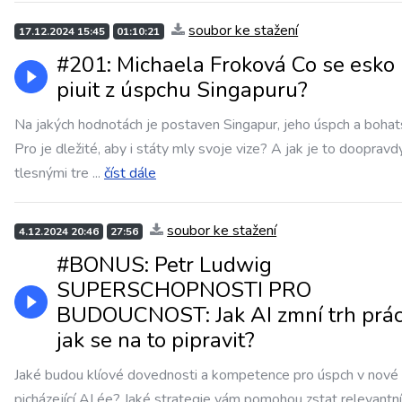
soubor ke stažení
17.12.2024 15:45
01:10:21
#201: Michaela Froková Co se esko
piuit z úspchu Singapuru?
Na jakých hodnotách je postaven Singapur, jeho úspch a bohat
Pro je dležité, aby i státy mly svoje vize? A jak je to doopravd
tlesnými tre
...
číst dále
soubor ke stažení
4.12.2024 20:46
27:56
#BONUS: Petr Ludwig
SUPERSCHOPNOSTI PRO
BUDOUCNOST: Jak AI zmní trh prác
jak se na to pipravit?
Jaké budou klíové dovednosti a kompetence pro úspch v nové
picházející AI ée? Jaké strategie vám pomohou zstat relevantní