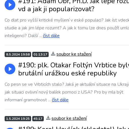
#191: Adam Obr, Ph.D. Jak lépe roz
vd a jak ji popularizovat?
Co dlat pro vyšší kritické myšlení v eské populaci? Jak íst vdec
studie a jak jim lépe rozumt? A jak k tomu lze dnes použít uml
inteligenci? Další
...
číst dále
soubor ke stažení
8.5.2024 19:58
01:13:17
#190: plk. Otakar Foltýn Vrbtice byl
brutální urážkou eské republiky
Co pesn se ve Vrbticích stalo? Jaká je aktuální situace na Ukraji
jak situaci ovlivní nový balíek pomoci z USA? Pro by mla být
informaní gramotnost
...
číst dále
soubor ke stažení
1.5.2024 19:25
45:17