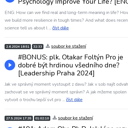
Psychology Improve Your Life? [EN
ENG: How can we find real and long-term meaning in life? Ho
we build more resilience in tough times? And what does recen
science tell us about l
...
číst dále
soubor ke stažení
2.6.2024 18:51
32:33
#BONUS: plk. Otakar Foltýn Pro je
dobré být hrdinou všedního dne?
[Leadership Praha 2024]
Jak ve správný moment vystoupit z davu? Jak v sob najít odva
zachovat se ve správný moment správn? A jak mžeme spolen
vytvoit o trochu lepší svt pro
...
číst dále
soubor ke stažení
27.5.2024 17:35
01:02:10