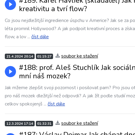
#189: Karel Havlíek (skladatel) Jak
kreativitu a tvrí flow?
Co jsou nejdležitjší ingredience úspchu v Americe? Jak se za p
léta promnil Hollywood? A jak podpoit kreativní proces a získa
flow, a lov
...
číst dále
soubor ke stažení
21.4.2024 20:14
01:15:27
#188: prof. Aleš Stuchlík Jak sociáln
mní náš mozek?
Jak mžeme zlepšit svoji pozornost i posilovat pam? Pro jsou o
pro náš mozek dležitjší než odpovdi? A jak žít podle studií mo
celkov spokojenjš
...
číst dále
soubor ke stažení
12.3.2024 17:14
01:32:31
#187: Václav Dejmar Jak chápat dn