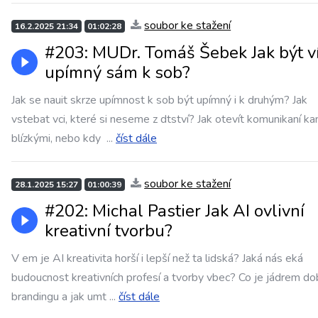
soubor ke stažení
16.2.2025 21:34
01:02:28
#203: MUDr. Tomáš Šebek Jak být v
upímný sám k sob?
Jak se nauit skrze upímnost k sob být upímný i k druhým? Jak
vstebat vci, které si neseme z dtství? Jak otevít komunikaní ka
blízkými, nebo kdy
...
číst dále
soubor ke stažení
28.1.2025 15:27
01:00:39
#202: Michal Pastier Jak AI ovlivní
kreativní tvorbu?
V em je AI kreativita horší i lepší než ta lidská? Jaká nás eká
budoucnost kreativních profesí a tvorby vbec? Co je jádrem d
brandingu a jak umt
...
číst dále