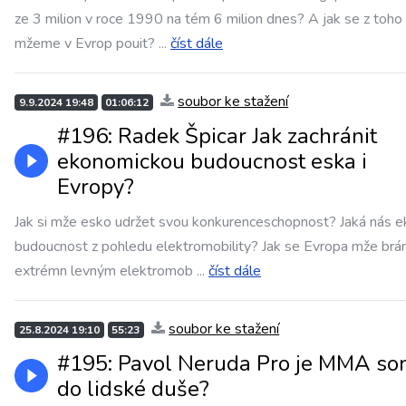
ze 3 milion v roce 1990 na tém 6 milion dnes? A jak se z toho
mžeme v Evrop pouit?
...
číst dále
soubor ke stažení
9.9.2024 19:48
01:06:12
#196: Radek Špicar Jak zachránit
ekonomickou budoucnost eska i
Evropy?
Jak si mže esko udržet svou konkurenceschopnost? Jaká nás e
budoucnost z pohledu elektromobility? Jak se Evropa mže brán
extrémn levným elektromob
...
číst dále
soubor ke stažení
25.8.2024 19:10
55:23
#195: Pavol Neruda Pro je MMA so
do lidské duše?