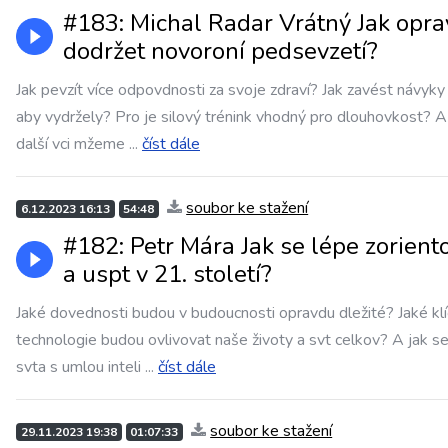
#183: Michal Radar Vrátný Jak opr
dodržet novoroní pedsevzetí?
Jak pevzít více odpovdnosti za svoje zdraví? Jak zavést návyky 
aby vydržely? Pro je silový trénink vhodný pro dlouhovkost? A
další vci mžeme
...
číst dále
soubor ke stažení
6.12.2023 16:13
54:48
#182: Petr Mára Jak se lépe zorient
a uspt v 21. století?
Jaké dovednosti budou v budoucnosti opravdu dležité? Jaké kl
technologie budou ovlivovat naše životy a svt celkov? A jak s
svta s umlou inteli
...
číst dále
soubor ke stažení
29.11.2023 19:38
01:07:33