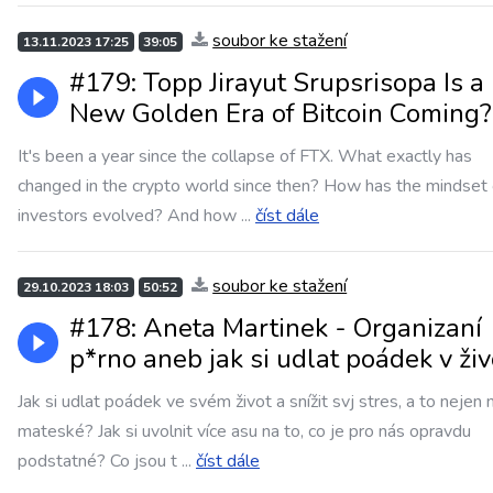
soubor ke stažení
13.11.2023 17:25
39:05
#179: Topp Jirayut Srupsrisopa Is a
New Golden Era of Bitcoin Coming?
It's been a year since the collapse of FTX. What exactly has
changed in the crypto world since then? How has the mindset 
investors evolved? And how
...
číst dále
soubor ke stažení
29.10.2023 18:03
50:52
#178: Aneta Martinek - Organizaní
p*rno aneb jak si udlat poádek v živ
Jak si udlat poádek ve svém život a snížit svj stres, a to nejen 
mateské? Jak si uvolnit více asu na to, co je pro nás opravdu
podstatné? Co jsou t
...
číst dále