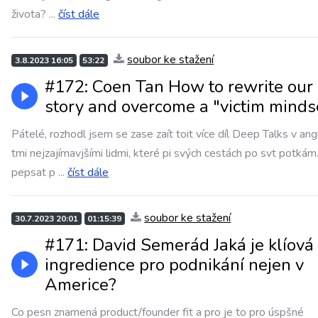
života?
...
číst dále
soubor ke stažení
3.8.2023 16:05
53:22
#172: Coen Tan How to rewrite our 
story and overcome a "victim minds
Pátelé, rozhodl jsem se zase zaít toit více díl Deep Talks v angli
tmi nejzajímavjšími lidmi, které pi svých cestách po svt potkám.
pepsat p
...
číst dále
soubor ke stažení
30.7.2023 20:01
01:15:39
#171: David Semerád Jaká je klíová
ingredience pro podnikání nejen v
Americe?
Co pesn znamená product/founder fit a pro je to pro úspšné