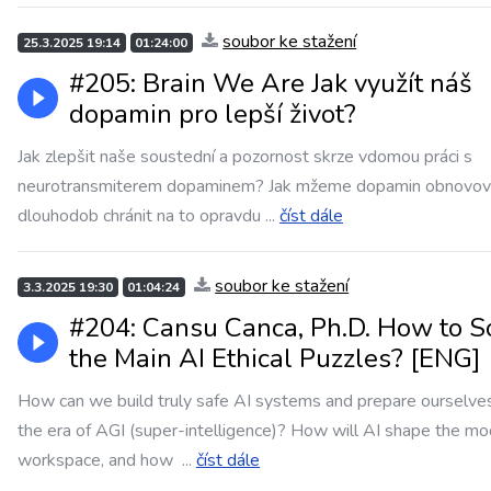
soubor ke stažení
25.3.2025 19:14
01:24:00
#205: Brain We Are Jak využít náš
dopamin pro lepší život?
Jak zlepšit naše soustední a pozornost skrze vdomou práci s
neurotransmiterem dopaminem? Jak mžeme dopamin obnovov
dlouhodob chránit na to opravdu
...
číst dále
soubor ke stažení
3.3.2025 19:30
01:04:24
#204: Cansu Canca, Ph.D. How to S
the Main AI Ethical Puzzles? [ENG]
How can we build truly safe AI systems and prepare ourselves
the era of AGI (super-intelligence)? How will AI shape the m
workspace, and how
...
číst dále