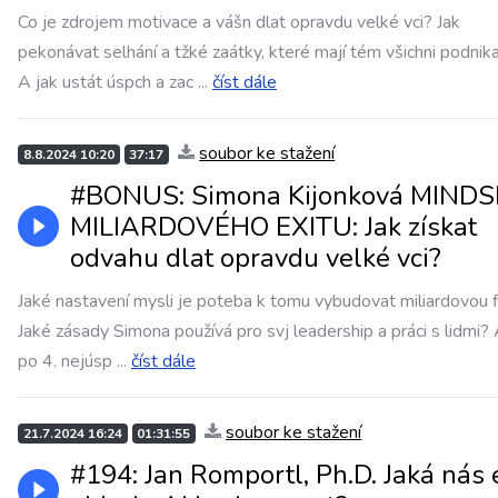
Co je zdrojem motivace a vášn dlat opravdu velké vci? Jak
pekonávat selhání a tžké zaátky, které mají tém všichni podnik
A jak ustát úspch a zac
...
číst dále
soubor ke stažení
8.8.2024 10:20
37:17
#BONUS: Simona Kijonková MIND
MILIARDOVÉHO EXITU: Jak získat
odvahu dlat opravdu velké vci?
Jaké nastavení mysli je poteba k tomu vybudovat miliardovou 
Jaké zásady Simona používá pro svj leadership a práci s lidmi? A
po 4. nejúsp
...
číst dále
soubor ke stažení
21.7.2024 16:24
01:31:55
#194: Jan Romportl, Ph.D. Jaká nás 