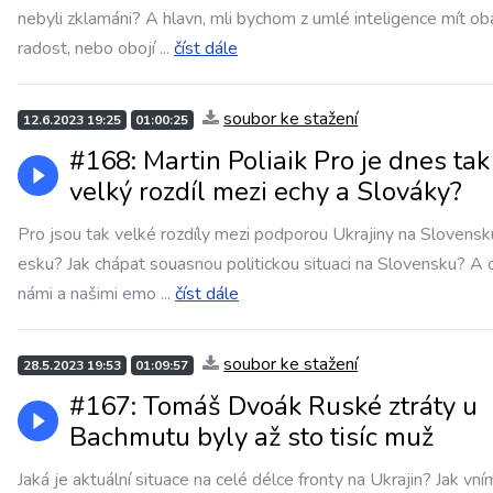
nebyli zklamáni? A hlavn, mli bychom z umlé inteligence mít ob
radost, nebo obojí
...
číst dále
soubor ke stažení
12.6.2023 19:25
01:00:25
#168: Martin Poliaik Pro je dnes tak
velký rozdíl mezi echy a Slováky?
Pro jsou tak velké rozdíly mezi podporou Ukrajiny na Slovensk
esku? Jak chápat souasnou politickou situaci na Slovensku? A 
námi a našimi emo
...
číst dále
soubor ke stažení
28.5.2023 19:53
01:09:57
#167: Tomáš Dvoák Ruské ztráty u
Bachmutu byly až sto tisíc muž
Jaká je aktuální situace na celé délce fronty na Ukrajin? Jak vní