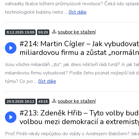
nahradily tkalce během průmyslové revoluce? Čeká nás splask
technologické bubliny nebo
...
číst dále
soubor ke stažení
8.12.2025 19:09
59:29
#214: Martin Cígler – Jak vybudovat
miliardovou firmu a zůstat „normáln
Jsou všichni miliardáři „zlo", jak dnes někteří rádi tvrdí? A jak 
miliardovou firmu vybudovat? Podle čeho poznat nejlepší lidi 
týmu? Co jso
...
číst dále
soubor ke stažení
29.9.2025 20:12
49:15
#213: Zdeněk Hřib – Tyto volby bu
volbou mezi demokracií a extremist
Proč Piráti nikdy nepůjdou do vlády s Andrejem Babišem? Jak