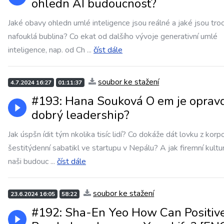
ohledn AI budoucnost?
Jaké obavy ohledn umlé inteligence jsou reálné a jaké jsou tro
nafouklá bublina? Co ekat od dalšího vývoje generativní umlé
inteligence, nap. od Ch
...
číst dále
soubor ke stažení
4.7.2024 16:27
01:11:37
#193: Hana Souková O em je oprav
dobrý leadership?
Jak úspšn ídit tým nkolika tisíc lidí? Co dokáže dát lovku z korp
šestitýdenní sabatikl ve startupu v Nepálu? A jak firemní kultu
naši budouc
...
číst dále
soubor ke stažení
23.6.2024 16:05
58:22
#192: Sha-En Yeo How Can Positiv