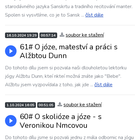
starodávného jazyka Sanskrtu a tradiního recitování manter.
Spolen si vysvtlíme, co je to Sansk
...
číst dále
soubor ke stažení
16.10.2024 19:29
00:57:14
61# O józe, mateství a práci s
Alžbtou Dunn
Do tohoto dílu jsem si pozvala naši dlouholetou lektorku
jógy Alžbtu Dunn, kteí nkteí možná znáte jako "Bebe".
Alžbtu jsem vyzpovídala z toho, jak jde
...
číst dále
soubor ke stažení
1.10.2024 16:05
00:51:05
60# O skolióze a józe - s
Veronikou Nmcovou
Do tohoto dílu jsme si pozvali jednu z mála odbornic na jógu