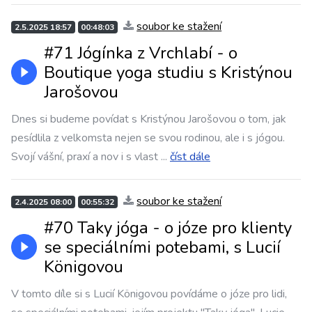
soubor ke stažení
2.5.2025 18:57
00:48:03
#71 Jógínka z Vrchlabí - o
Boutique yoga studiu s Kristýnou
Jarošovou
Dnes si budeme povídat s Kristýnou Jarošovou o tom, jak
pesídlila z velkomsta nejen se svou rodinou, ale i s jógou.
Svojí vášní, praxí a nov i s vlast
...
číst dále
soubor ke stažení
2.4.2025 08:00
00:55:32
#70 Taky jóga - o józe pro klienty
se speciálními potebami, s Lucií
Königovou
V tomto díle si s Lucií Königovou povídáme o józe pro lidi,