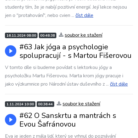
studenty tím, že je nabíjí pozitivní energií. Její lekce nejsou
jen o "protahování", nebo cvien
...
číst dále
soubor ke stažení
16.11.2024 08:00
00:48:38
#63 Jak jóga a psychologie
spolupracují - s Martou Fišerovou
V tomto díle si budeme povídat s lektorkou jógy a
psycholožku Martu Fišerovou. Marta krom jógy pracuje i
jako výzkumnice pro Národní ústav duševního z
...
číst dále
soubor ke stažení
1.11.2024 10:00
00:36:44
#62 O Sanskrtu a mantrách s
Evou Šafránovou
Eva je jeden z mála lidí, který se vrhnul do poznávání