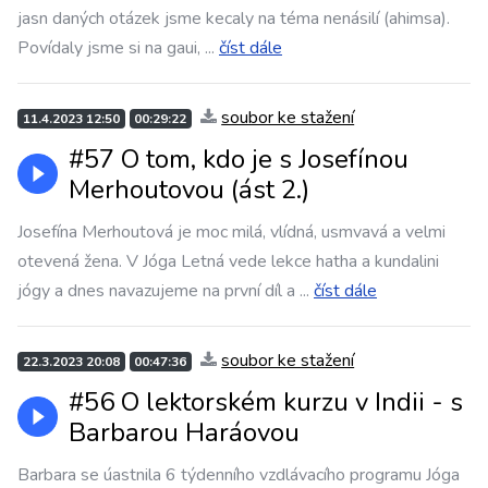
jasn daných otázek jsme kecaly na téma nenásilí (ahimsa).
Povídaly jsme si na gaui,
...
číst dále
soubor ke stažení
11.4.2023 12:50
00:29:22
#57 O tom, kdo je s Josefínou
Merhoutovou (ást 2.)
Josefína Merhoutová je moc milá, vlídná, usmvavá a velmi
otevená žena. V Jóga Letná vede lekce hatha a kundalini
jógy a dnes navazujeme na první díl a
...
číst dále
soubor ke stažení
22.3.2023 20:08
00:47:36
#56 O lektorském kurzu v Indii - s
Barbarou Haráovou
Barbara se úastnila 6 týdenního vzdlávacího programu Jóga