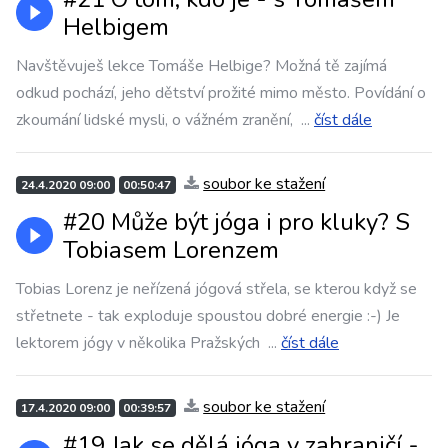
Helbigem
Navštěvuješ lekce Tomáše Helbige? Možná tě zajímá
odkud pochází, jeho dětství prožité mimo město. Povídání o
zkoumání lidské mysli, o vážném zranění,
...
číst dále
soubor ke stažení
24.4.2020 09:00
00:50:47
#20 Může být jóga i pro kluky? S
Tobiasem Lorenzem
Tobias Lorenz je neřízená jógová střela, se kterou když se
střetnete - tak exploduje spoustou dobré energie :-) Je
lektorem jógy v několika Pražských
...
číst dále
soubor ke stažení
17.4.2020 09:00
00:39:57
#19 Jak se dělá jóga v zahraničí -