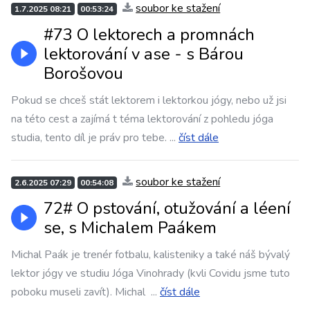
soubor ke stažení
1.7.2025 08:21
00:53:24
#73 O lektorech a promnách
lektorování v ase - s Bárou
Borošovou
Pokud se chceš stát lektorem i lektorkou jógy, nebo už jsi
na této cest a zajímá t téma lektorování z pohledu jóga
studia, tento díl je práv pro tebe.
...
číst dále
soubor ke stažení
2.6.2025 07:29
00:54:08
72# O pstování, otužování a léení
se, s Michalem Paákem
Michal Paák je trenér fotbalu, kalisteniky a také náš bývalý
lektor jógy ve studiu Jóga Vinohrady (kvli Covidu jsme tuto
poboku museli zavít). Michal
...
číst dále