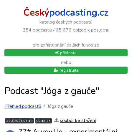
Český
podcasting.cz
katalog českých podcastů
254 podcastů / 65 676 epizod k poslechu
pro zpřístupnění dalších funkcí se
přihlaste
nebo
registrujte
Podcast "Jóga z gauče"
Přehled podcastů
Jóga z gauče
soubor ke stažení
22.3.2026 07:49
00:45:27
77# Auroville - experimentální