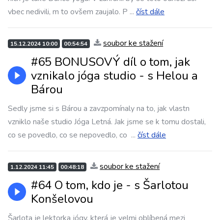
vbec nedivili, m to ovšem zaujalo. P
...
číst dále
soubor ke stažení
15.12.2024 10:00
00:54:54
#65 BONUSOVÝ díl o tom, jak
vznikalo jóga studio - s Helou a
Bárou
Sedly jsme si s Bárou a zavzpomínaly na to, jak vlastn
vzniklo naše studio Jóga Letná. Jak jsme se k tomu dostali,
co se povedlo, co se nepovedlo, co
...
číst dále
soubor ke stažení
1.12.2024 11:45
00:48:18
#64 O tom, kdo je - s Šarlotou
Konšelovou
Šarlota je lektorka jógy, která je velmi oblíbená mezi