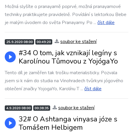
Možná slyšíte o pranayamě poprvé, možná pranayamové
techniky praktikujete pravidelně. Povídání s lektorkou Bebe
je malým úvodem do světa Pranayamy. Po
...
číst dále
soubor ke stažení
25.9.2020 08:00
00:49:20
#34 O tom, jak vznikají legíny s
Karolínou Tůmovou z YojógaYo
Tento díl je zaměřen tak trošku materialisticky. Pozvala
jsem si k nám do studia na Vinohradech tvůrkyni jógového
oblečení značky YojogaYo, Karolínu T
...
číst dále
soubor ke stažení
4.9.2020 08:00
00:38:35
32# O Ashtanga vinyasa józe s
Tomášem Helbigem