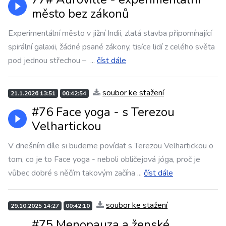
město bez zákonů
Experimentální město v jižní Indii, zlatá stavba připomínající
spirální galaxii, žádné psané zákony, tisíce lidí z celého světa
pod jednou střechou –
...
číst dále
soubor ke stažení
21.1.2026 13:51
00:42:54
#76 Face yoga - s Terezou
Velhartickou
V dnešním díle si budeme povídat s Terezou Velhartickou o
tom, co je to Face yoga - neboli obličejová jóga, proč je
vůbec dobré s něčím takovým začína
...
číst dále
soubor ke stažení
29.10.2025 14:27
00:42:10
#75 Menopauza a ženské