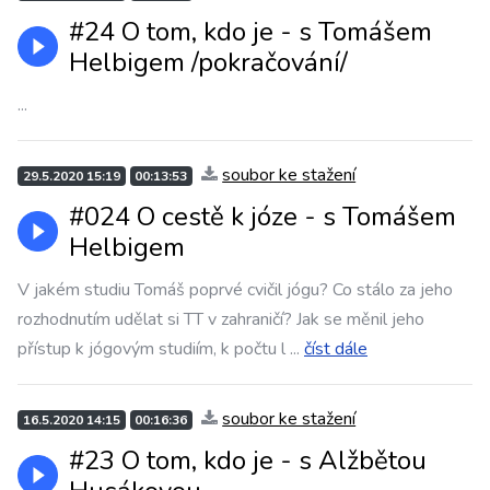
#24 O tom, kdo je - s Tomášem
Helbigem /pokračování/
...
soubor ke stažení
29.5.2020 15:19
00:13:53
#024 O cestě k józe - s Tomášem
Helbigem
V jakém studiu Tomáš poprvé cvičil jógu? Co stálo za jeho
rozhodnutím udělat si TT v zahraničí? Jak se měnil jeho
přístup k jógovým studiím, k počtu l
...
číst dále
soubor ke stažení
16.5.2020 14:15
00:16:36
#23 O tom, kdo je - s Alžbětou