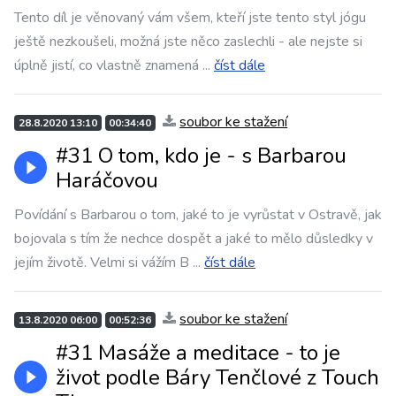
Tento díl je věnovaný vám všem, kteří jste tento styl jógu
ještě nezkoušeli, možná jste něco zaslechli - ale nejste si
úplně jistí, co vlastně znamená
...
číst dále
soubor ke stažení
28.8.2020 13:10
00:34:40
#31 O tom, kdo je - s Barbarou
Haráčovou
Povídání s Barbarou o tom, jaké to je vyrůstat v Ostravě, jak
bojovala s tím že nechce dospět a jaké to mělo důsledky v
jejím životě. Velmi si vážím B
...
číst dále
soubor ke stažení
13.8.2020 06:00
00:52:36
#31 Masáže a meditace - to je
život podle Báry Tenčlové z Touch