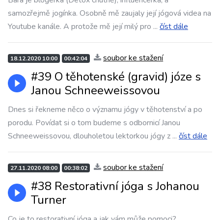
Bára je blogerka (Detox chutně), influencerka, a
samozřejmě jogínka. Osobně mě zaujaly její jógová videa na
Youtube kanále. A protože mě její milý pro
...
číst dále
soubor ke stažení
18.12.2020 10:00
00:42:04
#39 O těhotenské (gravid) józe s
Janou Schneeweissovou
Dnes si řekneme něco o významu jógy v těhotenství a po
porodu. Povídat si o tom budeme s odbornicí Janou
Schneeweissovou, dlouholetou lektorkou jógy z
...
číst dále
soubor ke stažení
27.11.2020 08:00
00:38:02
#38 Restorativní jóga s Johanou
Turner
Co je to restorativní jóga a jak vám může pomoci?