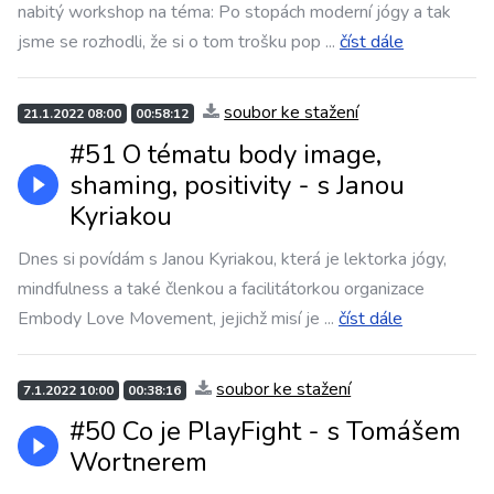
nabitý workshop na téma: Po stopách moderní jógy a tak
jsme se rozhodli, že si o tom trošku pop
...
číst dále
soubor ke stažení
21.1.2022 08:00
00:58:12
#51 O tématu body image,
shaming, positivity - s Janou
Kyriakou
Dnes si povídám s Janou Kyriakou, která je lektorka jógy,
mindfulness a také členkou a facilitátorkou organizace
Embody Love Movement, jejichž misí je
...
číst dále
soubor ke stažení
7.1.2022 10:00
00:38:16
#50 Co je PlayFight - s Tomášem
Wortnerem