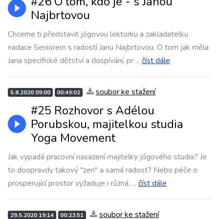
#26 O tom, kdo je - s Janou
Najbrtovou
Chceme ti představit jógovou lektorku a zakladatelku
nadace Seniorem s radostí Janu Najbrtovou. O tom jak měla
Jana specifické dětství a dospívání, pr
...
číst dále
soubor ke stažení
5.6.2020 09:00
00:49:02
#25 Rozhovor s Adélou
Porubskou, majitelkou studia
Yoga Movement
Jak vypadá pracovní nasazení majitelky jógového studia? Je
to doopravdy takový "zen" a samá radost? Nebo péče o
prosperující prostor vyžaduje i různá,
...
číst dále
soubor ke stažení
29.5.2020 19:14
00:23:51