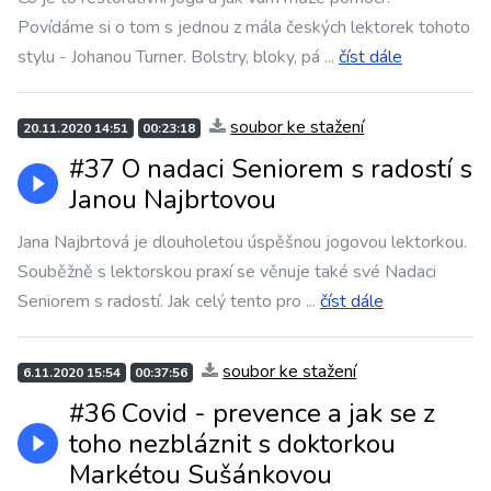
Povídáme si o tom s jednou z mála českých lektorek tohoto
stylu - Johanou Turner. Bolstry, bloky, pá
...
číst dále
soubor ke stažení
20.11.2020 14:51
00:23:18
#37 O nadaci Seniorem s radostí s
Janou Najbrtovou
Jana Najbrtová je dlouholetou úspěšnou jogovou lektorkou.
Souběžně s lektorskou praxí se věnuje také své Nadaci
Seniorem s radostí. Jak celý tento pro
...
číst dále
soubor ke stažení
6.11.2020 15:54
00:37:56
#36 Covid - prevence a jak se z
toho nezbláznit s doktorkou
Markétou Sušánkovou