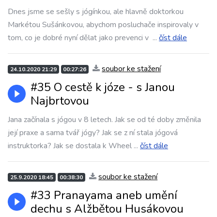
Dnes jsme se sešly s jógínkou, ale hlavně doktorkou
Markétou Sušánkovou, abychom posluchače inspirovaly v
tom, co je dobré nyní dělat jako prevenci v
...
číst dále
soubor ke stažení
24.10.2020 21:29
00:27:26
#35 O cestě k józe - s Janou
Najbrtovou
Jana začínala s jógou v 8 letech. Jak se od té doby změnila
její praxe a sama tvář jógy? Jak se z ní stala jógová
instruktorka? Jak se dostala k Wheel
...
číst dále
soubor ke stažení
25.9.2020 18:45
00:38:30
#33 Pranayama aneb umění
dechu s Alžbětou Husákovou