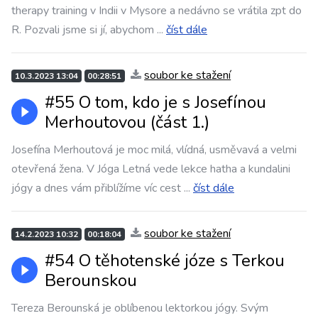
therapy training v Indii v Mysore a nedávno se vrátila zpt do
R. Pozvali jsme si jí, abychom
...
číst dále
soubor ke stažení
10.3.2023 13:04
00:28:51
#55 O tom, kdo je s Josefínou
Merhoutovou (část 1.)
Josefína Merhoutová je moc milá, vlídná, usměvavá a velmi
otevřená žena. V Jóga Letná vede lekce hatha a kundalini
jógy a dnes vám přiblížíme víc cest
...
číst dále
soubor ke stažení
14.2.2023 10:32
00:18:04
#54 O těhotenské józe s Terkou
Berounskou
Tereza Berounská je oblíbenou lektorkou jógy. Svým