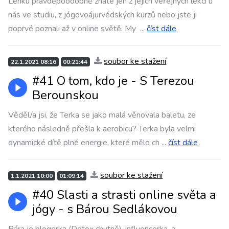
Lenku pravděpoodobně znáte jen z jejích veřejných lekcí u
nás ve studiu, z jógovoájurvédských kurzů nebo jste ji
poprvé poznali až v online světě. My
...
číst dále
soubor ke stažení
22.1.2021 08:16
00:21:44
#41 O tom, kdo je - S Terezou
Berounskou
Věděl/a jsi, že Terka se jako malá věnovala baletu, ze
kterého následně přešla k aerobicu? Terka byla velmi
dynamické dítě plné energie, které mělo ch
...
číst dále
soubor ke stažení
1.1.2021 10:00
01:09:14
#40 Slasti a strasti online světa a
jógy - s Bárou Sedlákovou