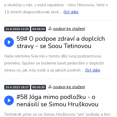
a skoliózu u nás, v eské republice - Veru Nmcovou. Vere v
15 letech diagnostikovali skoli
...
číst dále
soubor ke stažení
21.6.2024 13:25
00:46:24
59# O podpoe zdraví a doplcích
stravy - se Soou Tetinovou
Naše lektorka Soa má v tomto díle svoji podcastovou
premiéru. Spolen se budeme bavit pedevším o doplcích
stravy co, jak, kdy, kolik a za jakých podmín
...
číst dále
soubor ke stažení
15.4.2023 18:27
00:30:35
#58 Jóga mimo podložku - o
nenásilí se Simou Hruškovou
Tentokrát jsme se se Simou Hruškovou "jen" potkaly a bez