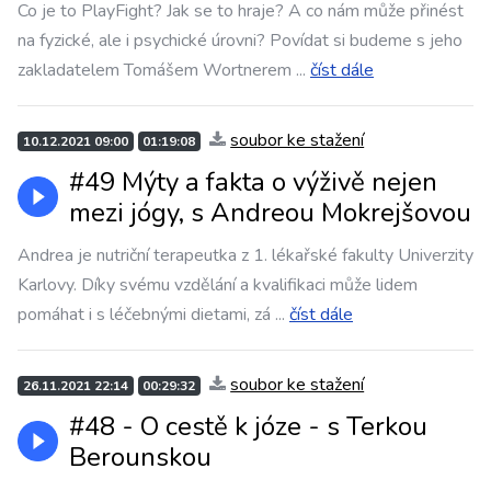
Co je to PlayFight? Jak se to hraje? A co nám může přinést
na fyzické, ale i psychické úrovni? Povídat si budeme s jeho
zakladatelem Tomášem Wortnerem
...
číst dále
soubor ke stažení
10.12.2021 09:00
01:19:08
#49 Mýty a fakta o výživě nejen
mezi jógy, s Andreou Mokrejšovou
Andrea je nutriční terapeutka z 1. lékařské fakulty Univerzity
Karlovy. Díky svému vzdělání a kvalifikaci může lidem
pomáhat i s léčebnými dietami, zá
...
číst dále
soubor ke stažení
26.11.2021 22:14
00:29:32
#48 - O cestě k józe - s Terkou
Berounskou