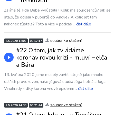
Husákovou
Zajímá tě, kde Bebe vyrůstala? Kolik má sourozenců? Jak se
stalo, že odjela v pubertě do Anglie? A kolik let tam
nakonec zůstala? Toto a více v podcas
...
číst dále
soubor ke stažení
8.5.2020 12:07
00:17:17
#22 O tom, jak zvládáme
koronavirovou krizi - mluví Helča
a Bára
13. května 2020 jsme musely zavřít, stejně jako mnoho
dalších provozoven, naše jógová studia Jóga Letná a Jóga
Vinohrady - díky korona virové epidemii
...
číst dále
soubor ke stažení
1.5.2020 14:33
00:21:44
#21 O tom, kdo je - s Tomášem