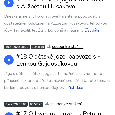
s Alžbětou Husákovou
Dneska jsme si v koronavirové karanténě popovídaly s
dostatečným odstupem s Alžbětou Husákovou, lektorkou
jógy. Ta několik let žila v Londýně a měla m
...
číst dále
soubor ke stažení
10.4.2020 08:00
00:48:16
#18 O dětské józe, babyoze s -
Lenkou Gajdoštíkovou
Jóga s dětmi - dětská jóga. Je to možné a hlavně - je to
přínosné. Jak pro rodiče, tak hlavně pro děti. Na toto téma si
budeme povídat s Lenkou Gajdoš
...
číst dále
soubor ke stažení
3.4.2020 08:00
00:52:20
#17 O Jivamukti józe - s Petrou