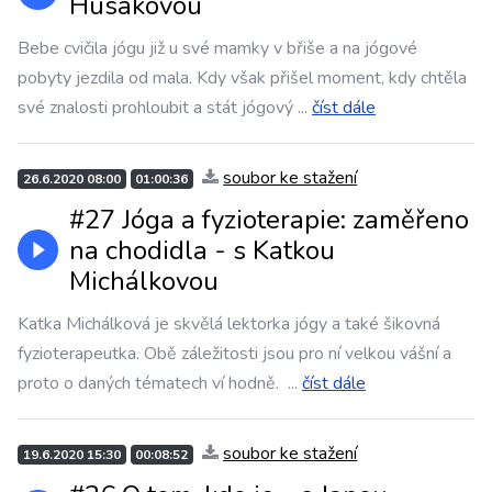
Husákovou
Bebe cvičila jógu již u své mamky v břiše a na jógové
pobyty jezdila od mala. Kdy však přišel moment, kdy chtěla
své znalosti prohloubit a stát jógový
...
číst dále
soubor ke stažení
26.6.2020 08:00
01:00:36
#27 Jóga a fyzioterapie: zaměřeno
na chodidla - s Katkou
Michálkovou
Katka Michálková je skvělá lektorka jógy a také šikovná
fyzioterapeutka. Obě záležitosti jsou pro ní velkou vášní a
proto o daných tématech ví hodně.
...
číst dále
soubor ke stažení
19.6.2020 15:30
00:08:52