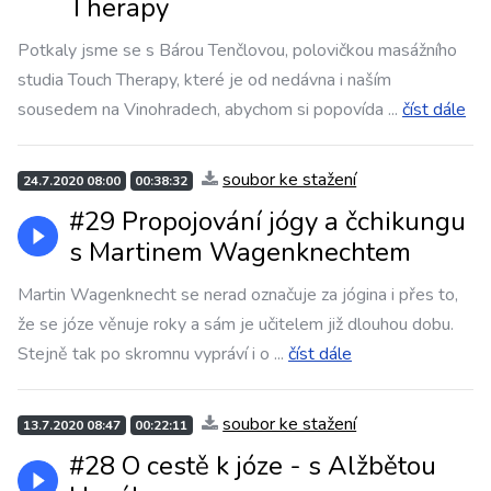
Therapy
Potkaly jsme se s Bárou Tenčlovou, polovičkou masážního
studia Touch Therapy, které je od nedávna i naším
sousedem na Vinohradech, abychom si popovída
...
číst dále
soubor ke stažení
24.7.2020 08:00
00:38:32
#29 Propojování jógy a čchikungu
s Martinem Wagenknechtem
Martin Wagenknecht se nerad označuje za jógina i přes to,
že se józe věnuje roky a sám je učitelem již dlouhou dobu.
Stejně tak po skromnu vypráví i o
...
číst dále
soubor ke stažení
13.7.2020 08:47
00:22:11
#28 O cestě k józe - s Alžbětou