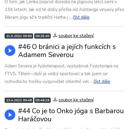
O tom, jak Lenka poprvé dorazila na jógovou lekci sami v
15ti letech. Jak od té doby přešla od Ashtanga vinyasy přes
Bikram jógy až k tradiční Hatha j
...
číst dále
soubor ke stažení
21.5.2021 09:00
00:35:40
#46 O bránici a jejích funkcích s
Adamem Severou
Adam Severa je fyzioterapeut, vystudoval Fyzioterapii na
FTVS. Tělem i duší je velký sportovec a tak jsem se
rozhodla ho trošku vyzpovídat ohledně vel
...
číst dále
soubor ke stažení
23.4.2021 09:48
00:48:18
#44 Co je to Onko jóga s Barbarou
Haráčovou