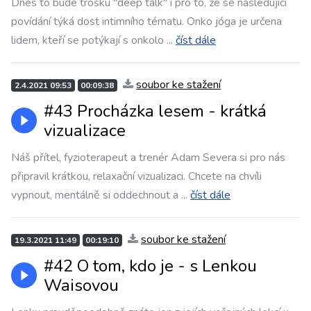
Dnes to bude trošku "deep talk" i pro to, že se následující
povídání týká dost intimního tématu. Onko jóga je určena
lidem, kteří se potýkají s onkolo
...
číst dále
soubor ke stažení
2.4.2021 09:53
00:09:38
#43 Procházka lesem - krátká
vizualizace
Náš přítel, fyzioterapeut a trenér Adam Severa si pro nás
připravil krátkou, relaxační vizualizaci. Chcete na chvíli
vypnout, mentálně si oddechnout a
...
číst dále
soubor ke stažení
19.3.2021 11:49
00:19:10
#42 O tom, kdo je - s Lenkou
Waisovou