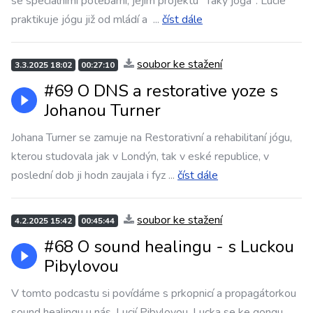
se speciálními potebami, jejím projektu "Taky jóga". Lucie
praktikuje jógu již od mládí a
...
číst dále
soubor ke stažení
3.3.2025 18:02
00:27:10
#69 O DNS a restorative yoze s
Johanou Turner
Johana Turner se zamuje na Restorativní a rehabilitaní jógu,
kterou studovala jak v Londýn, tak v eské republice, v
poslední dob ji hodn zaujala i fyz
...
číst dále
soubor ke stažení
4.2.2025 15:42
00:45:44
#68 O sound healingu - s Luckou
Pibylovou
V tomto podcastu si povídáme s prkopnicí a propagátorkou
sound healingu u nás, Lucií Pibylovou. Lucka se ke gongu