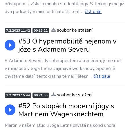
přístupem si získala mnoho studentů jógy. S Terkou jsme již
dva podcasty v minulosti natočili, tent
...
číst dále
soubor ke stažení
7.2.2023 11:42
00:13:22
#53 O hypermobilitě nejenom v
józe s Adamem Severu
S Adamem Severu, fyzioterapeutem a trenérem, jsme měli
v minulosti v Jóga Letná zajímavé workshopy. Společně
chystáme další, tentokrát na téma: Tělesn
...
číst dále
soubor ke stažení
2.2.2023 15:44
00:21:55
#52 Po stopách moderní jógy s
Martinem Wagenknechtem
Martin v našem studiu Jóga Letná chystá na konci února