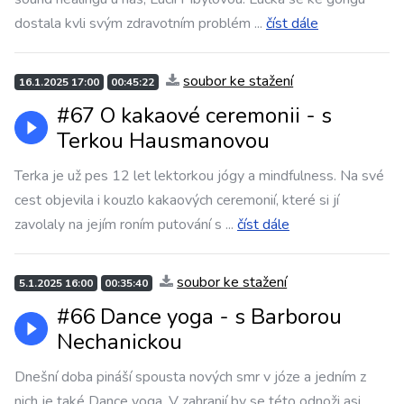
dostala kvli svým zdravotním problém
...
číst dále
soubor ke stažení
16.1.2025 17:00
00:45:22
#67 O kakaové ceremonii - s
Terkou Hausmanovou
Terka je už pes 12 let lektorkou jógy a mindfulness. Na své
cest objevila i kouzlo kakaových ceremonií, které si jí
zavolaly na jejím roním putování s
...
číst dále
soubor ke stažení
5.1.2025 16:00
00:35:40
#66 Dance yoga - s Barborou
Nechanickou
Dnešní doba pináší spousta nových smr v józe a jedním z
nich je také Dance yoga. V zahranií by se této odnoži asi