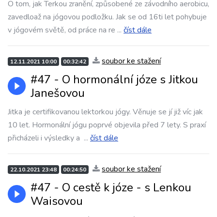
O tom, jak Terkou zranění, způsobené ze závodního aerobicu,
zavedloaž na jógovou podložku. Jak se od 16ti let pohybuje
v jógovém světě, od práce na re
...
číst dále
soubor ke stažení
12.11.2021 10:00
00:32:42
#47 - O hormonální józe s Jitkou
Janešovou
Jitka je certifikovanou lektorkou jógy. Věnuje se jí již víc jak
10 let. Hormonální jógu poprvé objevila před 7 lety. S praxí
přicházeli i výsledky a
...
číst dále
soubor ke stažení
22.10.2021 23:48
00:24:50
#47 - O cestě k józe - s Lenkou
Waisovou