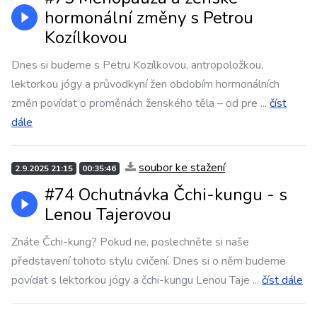
hormonální změny s Petrou
Kozílkovou
Dnes si budeme s Petru Kozílkovou, antropoložkou,
lektorkou jógy a průvodkyní žen obdobím hormonálních
změn povídat o proměnách ženského těla – od pre
...
číst
dále
soubor ke stažení
2.9.2025 21:15
00:35:46
#74 Ochutnávka Čchi-kungu - s
Lenou Tajerovou
Znáte Čchi-kung? Pokud ne, poslechněte si naše
představení tohoto stylu cvičení. Dnes si o něm budeme
povídat s lektorkou jógy a čchi-kungu Lenou Taje
...
číst dále