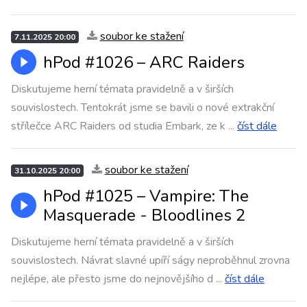
soubor ke stažení
7.11.2025 20:00
hPod #1026 –⁠⁠⁠⁠⁠⁠ ARC Raiders
Diskutujeme herní témata pravidelně a v širších
souvislostech. Tentokrát jsme se bavili o nové extrakční
střílečce ARC Raiders od studia Embark, ze k
...
číst dále
soubor ke stažení
31.10.2025 20:00
hPod #1025 –⁠⁠⁠⁠⁠⁠ Vampire: The
Masquerade - Bloodlines 2
Diskutujeme herní témata pravidelně a v širších
souvislostech. Návrat slavné upíří ságy neproběhnul zrovna
nejlépe, ale přesto jsme do nejnovějšího d
...
číst dále