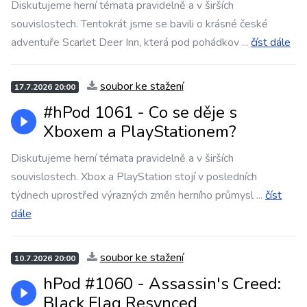
Diskutujeme herní témata pravidelně a v širších
souvislostech. Tentokrát jsme se bavili o krásné české
adventuře Scarlet Deer Inn, která pod pohádkov
...
číst dále
soubor ke stažení
17.7.2026 20:00
#hPod 1061 - Co se děje s
Xboxem a PlayStationem?
Diskutujeme herní témata pravidelně a v širších
souvislostech. Xbox a PlayStation stojí v posledních
týdnech uprostřed výrazných změn herního průmysl
...
číst
dále
soubor ke stažení
10.7.2026 20:00
hPod #1060 - Assassin's Creed:
Black Flag Resynced