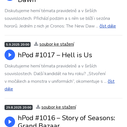
Diskutujeme herní témata pravidelně a v širších
souvislostech. Přichází podzim a s ním se blíží i sezóna
hororů. Jedním z nich je Cronos: The New Daw
...
číst dále
soubor ke stažení
5.9.2025 20:00
hPod #1017 –⁠⁠⁠⁠⁠⁠ Hell is Us
Diskutujeme herní témata pravidelně a v širších
souvislostech. Další kandidát na hru roku? „Stvoření
v močálech a monstra v uniformách“, okomentuje s
...
číst
dále
soubor ke stažení
29.8.2025 20:00
hPod #1016 –⁠⁠⁠⁠⁠⁠ Story of Seasons:
Grand Bazaar