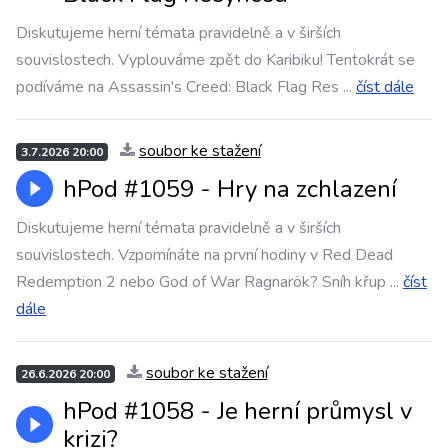
Diskutujeme herní témata pravidelně a v širších
souvislostech. Vyplouváme zpět do Karibiku! Tentokrát se
podíváme na Assassin's Creed: Black Flag Res
...
číst dále
soubor ke stažení
3.7.2026 20:00
hPod #1059 - Hry na zchlazení
Diskutujeme herní témata pravidelně a v širších
souvislostech. Vzpomínáte na první hodiny v Red Dead
Redemption 2 nebo God of War Ragnarök? Sníh křup
...
číst
dále
soubor ke stažení
26.6.2026 20:00
hPod #1058 - Je herní průmysl v
krizi?