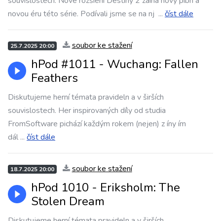
souvislostech. Nové rozšíení Destiny 2 zaíná nový píbh a
novou éru této série. Podívali jsme se na nj
...
číst dále
soubor ke stažení
25.7.2025 20:00
hPod #1011 - Wuchang: Fallen
Feathers
Diskutujeme herní témata pravideln a v širších
souvislostech. Her inspirovaných díly od studia
FromSoftware pichází každým rokem (nejen) z íny ím
dál
...
číst dále
soubor ke stažení
18.7.2025 20:00
hPod 1010 - Eriksholm: The
Stolen Dream
Diskutujeme herní témata pravideln a v širších