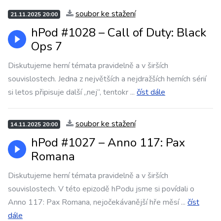
soubor ke stažení
21.11.2025 20:00
hPod #1028 –⁠⁠⁠⁠⁠⁠ Call of Duty: Black
Ops 7
Diskutujeme herní témata pravidelně a v širších
souvislostech. Jedna z největších a nejdražších herních sérií
si letos připisuje další „nej“, tentokr
...
číst dále
soubor ke stažení
14.11.2025 20:00
hPod #1027 –⁠⁠⁠⁠⁠⁠ Anno 117: Pax
Romana
Diskutujeme herní témata pravidelně a v širších
souvislostech. V této epizodě hPodu jsme si povídali o
Anno 117: Pax Romana, nejočekávanější hře měsí
...
číst
dále