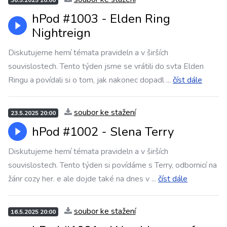
30.5.2025 20:00
hPod #1003 - Elden Ring
Nightreign
Diskutujeme herní témata pravideln a v širších
souvislostech. Tento týden jsme se vrátili do svta Elden
Ringu a povídali si o tom, jak nakonec dopadl
...
číst dále
soubor ke stažení
23.5.2025 20:00
hPod #1002 - Slena Terry
Diskutujeme herní témata pravideln a v širších
souvislostech. Tento týden si povídáme s Terry, odbornicí na
žánr cozy her. e ale dojde také na dnes v
...
číst dále
soubor ke stažení
16.5.2025 20:00