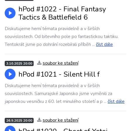
hPod #1022 - Final Fantasy
Tactics & Battlefield 6
Diskutujeme herní témata pravidelně a v širších
souvislostech. Od bitevního pole po fantastickou taktiku.
Tentokrát jsme po dohrání rozebírali příběh
...
číst dále
soubor ke stažení
3.10.2025 20:00
hPod #1021 - Silent Hill f
Diskutujeme herní témata pravidelně a v širších
souvislostech. Samurajské Japonsko jsme vyměnili za
japonskou vesničku z 60. let minulého století a p
...
číst dále
soubor ke stažení
26.9.2025 20:00