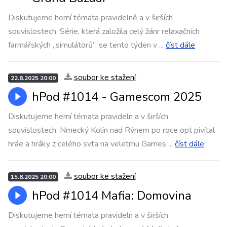
Diskutujeme herní témata pravidelně a v širších
souvislostech. Série, která založila celý žánr relaxačních
farmářských „simulátorů“, se tento týden v
...
číst dále
soubor ke stažení
22.8.2025 20:00
hPod #1014 - Gamescom 2025
Diskutujeme herní témata pravideln a v širších
souvislostech. Nmecký Kolín nad Rýnem po roce opt pivítal
hráe a hráky z celého svta na veletrhu Games
...
číst dále
soubor ke stažení
15.8.2025 20:00
hPod #1014 Mafia: Domovina
Diskutujeme herní témata pravideln a v širších