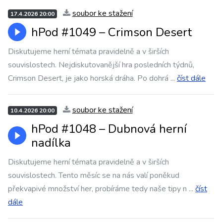
soubor ke stažení
17.4.2026 20:00
hPod #1049 – Crimson Desert
Diskutujeme herní témata pravidelně a v širších
souvislostech. Nejdiskutovanější hra posledních týdnů,
Crimson Desert, je jako horská dráha. Po dohrá
...
číst dále
soubor ke stažení
10.4.2026 20:00
hPod #1048 – Dubnová herní
nadílka
Diskutujeme herní témata pravidelně a v širších
souvislostech. Tento měsíc se na nás valí poněkud
překvapivé množství her, probíráme tedy naše tipy n
...
číst
dále