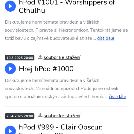
hPod #1001 - Worshippers of
Cthulhu
Diskutujeme herní témata pravideln a v širších
souvislostech. Pipravte si Necronomicon. Tentokrát jsme se
totiž bavili o zajímavé budovatelské strate
...
číst dále
soubor ke stažení
10.5.2025 20:00
Hrej hPod #1000
Diskutujeme herní témata pravideln a v širších
souvislostech. Mimoádnou epizodu hPodu jsme oslavili
spolen s oficiálními eskými zástupci všech herníc
...
číst dále
soubor ke stažení
25.4.2025 20:00
hPod #999 - Clair Obscur: