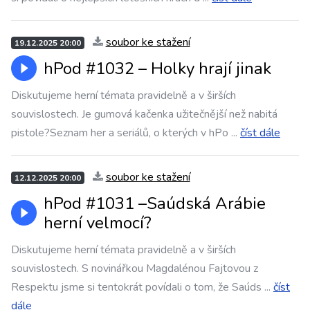
soubor ke stažení
19.12.2025 20:00
hPod #1032 – ⁠⁠⁠⁠⁠⁠Holky hrají jinak
Diskutujeme herní témata pravidelně a v širších
souvislostech. Je gumová kačenka užitečnější než nabitá
pistole?Seznam her a seriálů, o kterých v hPo
...
číst dále
soubor ke stažení
12.12.2025 20:00
hPod #1031 –⁠⁠⁠⁠⁠⁠Saúdská Arábie
herní velmocí?
Diskutujeme herní témata pravidelně a v širších
souvislostech. S novinářkou Magdalénou Fajtovou z
Respektu jsme si tentokrát povídali o tom, že Saúds
...
číst
dále