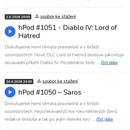
soubor ke stažení
1.5.2026 20:00
hPod #1051 - Diablo IV: Lord of
Hatred
Diskutujeme herní témata pravidelně a v širších
souvislostech. Nové DLC Lord of Hatred doslova zakončuje
dosavadní příběh Diablo IV. Rozebíráme tedy
...
číst dále
soubor ke stažení
24.4.2026 20:00
hPod #1050 – Saros
Diskutujeme herní témata pravidelně a v širších
souvislostech. Nejočekávanější hra roku některých členů
redakce dorazila a tak po jejím dohrání, bez
...
číst dále