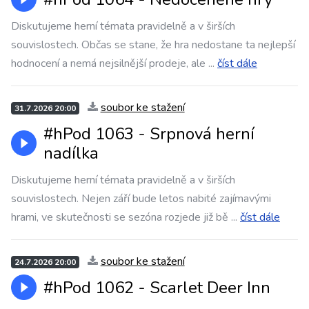
Diskutujeme herní témata pravidelně a v širších
souvislostech. Občas se stane, že hra nedostane ta nejlepší
hodnocení a nemá nejsilnější prodeje, ale
...
číst dále
soubor ke stažení
31.7.2026 20:00
#hPod 1063 - Srpnová herní
nadílka
Diskutujeme herní témata pravidelně a v širších
souvislostech. Nejen září bude letos nabité zajímavými
hrami, ve skutečnosti se sezóna rozjede již bě
...
číst dále
soubor ke stažení
24.7.2026 20:00
#hPod 1062 - Scarlet Deer Inn