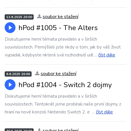
soubor ke stažení
13.6.2025 20:00
hPod #1005 - The Alters
Diskutujeme herní témata pravideln a v širších
souvislostech. Pemýšleli jste nkdy o tom, jak by váš život
vypadal, kdybyste nkterá svá rozhodnutí udl
...
číst dále
soubor ke stažení
6.6.2025 20:00
hPod #1004 - Switch 2 dojmy
Diskutujeme herní témata pravideln a v širších
souvislostech. Tentokrát jsme probírali naše první dojmy z
hraní na nové konzoli Nintendo Switch 2. e
...
číst dále
soubor ke stažení