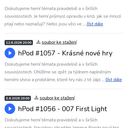
Diskutujeme herní témata pravidelně a v širších
souvislostech. Je herní průmysl opravdu v krizi, jak se mnozí
ptají nebo naznačují? Nebo jsou věci ve
...
číst dále
soubor ke stažení
12.6.2026 20:00
hPod #1057 - Krásné nové hry
Diskutujeme herní témata pravidelně a v širších
souvislostech. Ohlížíme se zpět za týdnem naplněným
herními show a probíráme, které hry nás z té zápl
...
číst dále
soubor ke stažení
5.6.2026 20:00
hPod #1056 - 007 First Light
Diskutujeme herní témata pravidelně a v širších
souvislostech. Navzdory zásadám Jamese Bonda nová hra