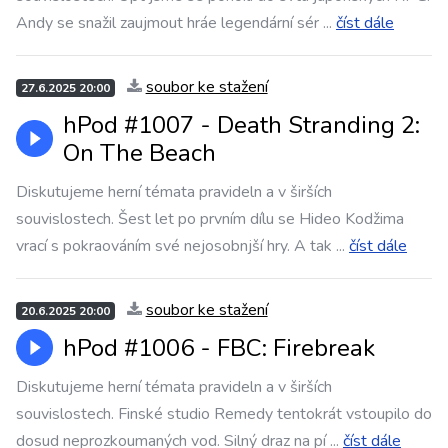
Andy se snažil zaujmout hráe legendární sér
...
číst dále
soubor ke stažení
27.6.2025 20:00
hPod #1007 - Death Stranding 2:
On The Beach
Diskutujeme herní témata pravideln a v širších
souvislostech. Šest let po prvním dílu se Hideo Kodžima
vrací s pokraováním své nejosobnjší hry. A tak
...
číst dále
soubor ke stažení
20.6.2025 20:00
hPod #1006 - FBC: Firebreak
Diskutujeme herní témata pravideln a v širších
souvislostech. Finské studio Remedy tentokrát vstoupilo do
dosud neprozkoumaných vod. Silný draz na pí
...
číst dále