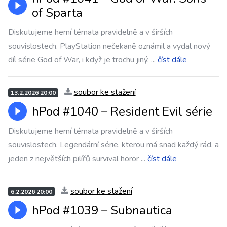
of Sparta
Diskutujeme herní témata pravidelně a v širších
souvislostech. PlayStation nečekaně oznámil a vydal nový
díl série God of War, i když je trochu jiný,
...
číst dále
soubor ke stažení
13.2.2026 20:00
hPod #1040 – ⁠⁠⁠⁠⁠⁠Resident Evil série
Diskutujeme herní témata pravidelně a v širších
souvislostech. Legendární série, kterou má snad každý rád, a
jeden z největších pilířů survival horor
...
číst dále
soubor ke stažení
6.2.2026 20:00
hPod #1039 – ⁠⁠⁠⁠⁠⁠Subnautica