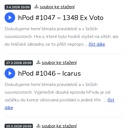
soubor ke stažení
3.4.2026 20:00
hPod #1047 – 1348 Ex Voto
Diskutujeme herní témata pravidelně a v širších
souvislostech. Hra o, které bylo hodně slyšet na sítích, ale
do hráčské základny se to příliš neprops
...
číst dále
soubor ke stažení
27.3.2026 20:00
hPod #1046 – Icarus
Diskutujeme herní témata pravidelně a v širších
souvislostech. Výjimečně dlouhá epizoda hPodu je od
začátku do konce věnovaná povídání o jediné hře:
...
číst
dále
soubor ke stažení
20.3.2026 20:00