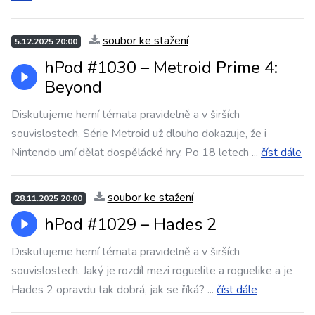
soubor ke stažení
5.12.2025 20:00
hPod #1030 –⁠⁠⁠⁠⁠⁠ Metroid Prime 4:
Beyond
Diskutujeme herní témata pravidelně a v širších
souvislostech. Série Metroid už dlouho dokazuje, že i
Nintendo umí dělat dospělácké hry. Po 18 letech
...
číst dále
soubor ke stažení
28.11.2025 20:00
hPod #1029 –⁠⁠⁠⁠⁠⁠ Hades 2
Diskutujeme herní témata pravidelně a v širších
souvislostech. Jaký je rozdíl mezi roguelite a roguelike a je
Hades 2 opravdu tak dobrá, jak se říká?
...
číst dále