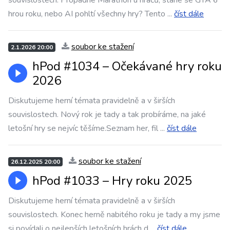
souvislostech. Propadne Marathon u hráčů, stane se GTA 6
hrou roku, nebo AI pohltí všechny hry? Tento
...
číst dále
soubor ke stažení
2.1.2026 20:00
hPod #1034 – ⁠⁠⁠⁠⁠⁠Očekávané hry roku
2026
Diskutujeme herní témata pravidelně a v širších
souvislostech. Nový rok je tady a tak probíráme, na jaké
letošní hry se nejvíc těšíme.Seznam her, fil
...
číst dále
soubor ke stažení
26.12.2025 20:00
hPod #1033 – ⁠⁠⁠⁠⁠⁠Hry roku 2025
Diskutujeme herní témata pravidelně a v širších
souvislostech. Konec herně nabitého roku je tady a my jsme
si povídali o nejlepších letošních hrách d
...
číst dále