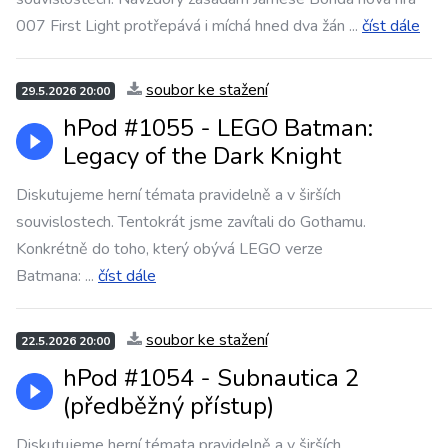
007 First Light protřepává i míchá hned dva žán
...
číst dále
soubor ke stažení
29.5.2026 20:00
hPod #1055 - LEGO Batman:
Legacy of the Dark Knight
Diskutujeme herní témata pravidelně a v širších
souvislostech. Tentokrát jsme zavítali do Gothamu.
Konkrétně do toho, který obývá LEGO verze
Batmana:
...
číst dále
soubor ke stažení
22.5.2026 20:00
hPod #1054 - Subnautica 2
(předběžný přístup)
Diskutujeme herní témata pravidelně a v širších