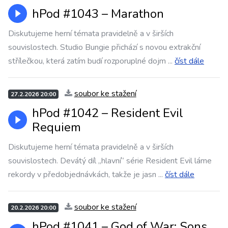
hPod #1043 – Marathon
Diskutujeme herní témata pravidelně a v širších
souvislostech. Studio Bungie přichází s novou extrakční
střílečkou, která zatím budí rozporuplné dojm
...
číst dále
soubor ke stažení
27.2.2026 20:00
hPod #1042 – Resident Evil
Requiem
Diskutujeme herní témata pravidelně a v širších
souvislostech. Devátý díl „hlavní“ série Resident Evil láme
rekordy v předobjednávkách, takže je jasn
...
číst dále
soubor ke stažení
20.2.2026 20:00
hPod #1041 – God of War: Sons