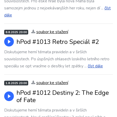
souvislostech. Pro eské hráe byla nová Mafia byla
samozejm jednou z nejoekávanjších her roku, nejen dí
...
číst
dále
soubor ke stažení
8.8.2025 20:00
hPod #1013 Retro Speciál #2
Diskutujeme herní témata pravideln a v širších
souvislostech. Po úspšných ohlasech loského letního retro
speciálu se opt vracíme o desítky let zpátky
...
číst dále
soubor ke stažení
1.8.2025 20:00
hPod #1012 Destiny 2: The Edge
of Fate
Diskutujeme herní témata pravideln a v širších