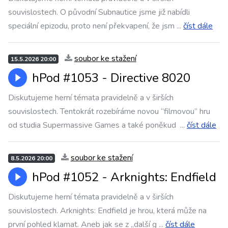
souvislostech. O původní Subnautice jsme již nabídli
speciální epizodu, proto není překvapení, že jsm
...
číst dále
soubor ke stažení
15.5.2026 20:00
hPod #1053 - Directive 8020
Diskutujeme herní témata pravidelně a v širších
souvislostech. Tentokrát rozebíráme novou “filmovou” hru
od studia Supermassive Games a také poněkud
...
číst dále
soubor ke stažení
8.5.2026 20:00
hPod #1052 - Arknights: Endfield
Diskutujeme herní témata pravidelně a v širších
souvislostech. Arknights: Endfield je hrou, která může na
první pohled klamat. Aneb jak se z „další g
...
číst dále