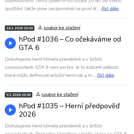
souvislostech. Tento týden hPod oslavil 20 let od svého
spuštění, takže jsme zavzpomínali na první dí
...
číst dále
soubor ke stažení
16.1.2026 20:00
hPod #1036 – ⁠⁠⁠⁠⁠⁠Co očekáváme od
GTA 6
Diskutujeme herní témata pravidelně a v širších
souvislostech. GTA 6 není jen hra. Je to kulturní událost,
která může definovat letošní herní rok a m
...
číst dále
soubor ke stažení
9.1.2026 20:00
hPod #1035 – ⁠⁠⁠⁠⁠⁠Herní předpověď
2026
Diskutujeme herní témata pravidelně a v širších