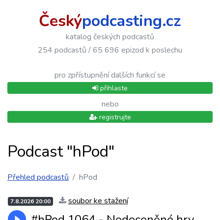
Český
podcasting.cz
katalog českých podcastů
254 podcastů / 65 696 epizod k poslechu
pro zpřístupnění dalších funkcí se
přihlaste
nebo
registrujte
Podcast "hPod"
Přehled podcastů
hPod
soubor ke stažení
7.8.2026 20:00
#hPod 1064 - Nedoceněné hry