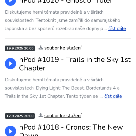
hPod #1020 - Ghost of Yotei
Diskutujeme herní témata pravidelně a v širších
souvislostech. Tentokrát jsme zamířili do samurajského
Japonska a bez spoilerů rozebrali naše dojmy p
...
číst dále
soubor ke stažení
19.9.2025 20:00
hPod #1019 - Trails in the Sky 1st
Chapter
Diskutujeme herní témata pravidelně a v širších
souvislostech. Dying Light: The Beast, Borderlands 4 a
Trails in the Sky 1st Chapter. Tento týden se
...
číst dále
soubor ke stažení
12.9.2025 20:00
hPod #1018 - Cronos: The New
Dawn