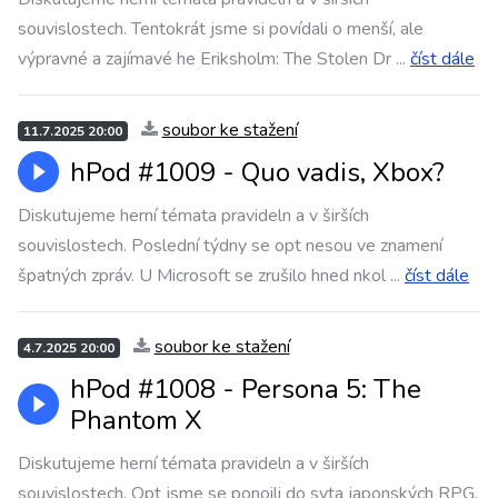
souvislostech. Tentokrát jsme si povídali o menší, ale
výpravné a zajímavé he Eriksholm: The Stolen Dr
...
číst dále
soubor ke stažení
11.7.2025 20:00
hPod #1009 - Quo vadis, Xbox?
Diskutujeme herní témata pravideln a v širších
souvislostech. Poslední týdny se opt nesou ve znamení
špatných zpráv. U Microsoft se zrušilo hned nkol
...
číst dále
soubor ke stažení
4.7.2025 20:00
hPod #1008 - Persona 5: The
Phantom X
Diskutujeme herní témata pravideln a v širších
souvislostech. Opt jsme se ponoili do svta japonských RPG.