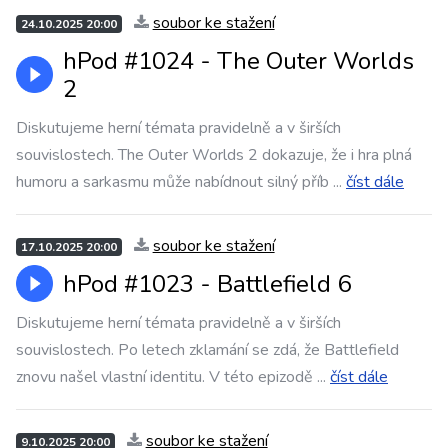
soubor ke stažení
24.10.2025 20:00
hPod #1024 - The Outer Worlds
2
Diskutujeme herní témata pravidelně a v širších
souvislostech. The Outer Worlds 2 dokazuje, že i hra plná
humoru a sarkasmu může nabídnout silný příb
...
číst dále
soubor ke stažení
17.10.2025 20:00
hPod #1023 - Battlefield 6
Diskutujeme herní témata pravidelně a v širších
souvislostech. Po letech zklamání se zdá, že Battlefield
znovu našel vlastní identitu. V této epizodě
...
číst dále
soubor ke stažení
9.10.2025 20:00