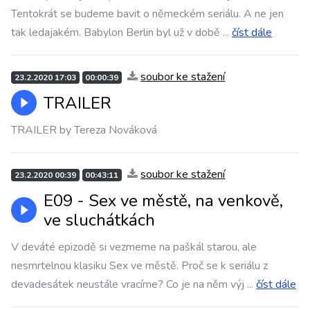
Tentokrát se budeme bavit o německém seriálu. A ne jen
tak ledajakém. Babylon Berlin byl už v době
...
číst dále
soubor ke stažení
23.2.2020 17:03
00:00:39
TRAILER
TRAILER by Tereza Nováková
soubor ke stažení
23.2.2020 00:39
00:43:11
E09 - Sex ve městě, na venkově,
ve sluchátkách
V deváté epizodě si vezmeme na paškál starou, ale
nesmrtelnou klasiku Sex ve městě. Proč se k seriálu z
devadesátek neustále vracíme? Co je na něm výj
...
číst dále