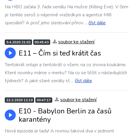
Na HBO začala 3. řada seriálu Na mušce (Killing Eve). V čem
je tenhle seroš o nájemné vražedkyni a agentce MI6
speciální? A proč jeho sledování přirov
...
číst dále
soubor ke stažení
9.4.2020 21:02
00:45:43
E11 – Čím si teď krátit čas
Tentokrát onlajn a tentokrát o všem, na co zrovna koukáme.
Které novinky máme v merku? Na co se těšit v následujících
týdnech? A jaké staré seriály st
...
číst dále
soubor ke stažení
22.3.2020 12:10
00:47:17
E10 - Babylon Berlin za časů
karantény
Nová epizoda je tady! A rovnou taková dva v jednom!