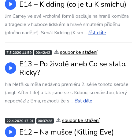
E14 – Kidding (co je tu K smíchu)
Jim Carrey ve své vrcholné formě osciluje na hraně komična
a tragédie v hluboce lidském a hravě smutném příběhu
(plného naděje!). Seriál Kidding (K sm
...
číst dále
soubor ke stažení
7.5.2020 11:59
00:42:42
E13 – Po životě aneb Co se stalo,
Ricky?
Na Netflixu měla nedávno premiéru 2. série tohoto seroše
(angl. After Life) a tak jsme se s Kubou, scenáristou, který
nepochází z Brna, rozhodli, že s
...
číst dále
soubor ke stažení
22.4.2020 17:01
00:37:28
E12 – Na mušce (Killing Eve)