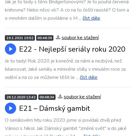
Jak je to tedy s těmi Bridgertonovými? Je to pouhá červená
knihovna? Nebo něco víc? A co na to čeští rasisté? O tom a
o mnohém dalším si povídáme s M
...
číst dále
soubor ke stažení
19.1.2021 19:52
00:46:39
E22 - Nejlepší seriály roku 2020
Je to tady! Rok 2020 je konečně za námi a nezbývá, než
bilancovat. Jaké seriály a minisérie stály v minulém roce za
vidění a na co se můžeme těšit le
...
číst dále
soubor ke stažení
26.12.2020 13:42
00:48:34
E21 – Dámský gambit
O seriálovém hitu roku 2020 jsme si povídali chvíli před
Vánoci s Nikol. Jak Dámský gambit "změnil svět" a do jaké