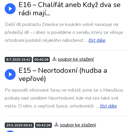
E16 – Chalífát aneb Když dva se
rádi mají...
Další díl podcastu Dneska se koukám volně navazuje na
předešlý díl – i dnes si povídáme o seriálu, který se věnuje
ortodoxní podobě nějakého náboženst
...
číst dále
soubor ke stažení
8.7.2020 15:42
00:40:26
E15 – Neortodoxní (hudba a
vepřové)
Po epizodě věnované Sexu ve městě jsme se s Maruškou
potkaly nad seriálem Neortodoxní, kde má sex také své
místo. O něm, o vepřové šunce, ortodoxních
...
číst dále
soubor ke stažení
29.5.2020 00:41
00:43:26