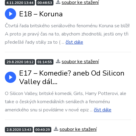
soubor ke stažení
4.11.2020 13:44
00:46:53
E18 – Koruna
Čtvrtá řada britského seriálového fenoménu Koruna se blíží!
A proto je pravý čas na to, abychom zhodnotili, jestli ony tři
předešlé řady stály za to (
...
číst dále
soubor ke stažení
29.8.2020 16:12
01:14:55
E17 – Komedie? aneb Od Silicon
Valley dál...
O Silicon Valley, britské komedii, Girls, Harry Potterovi, ale
take o českých komediálních seriálech a fenoménu
amerického snu si povídáme v nové epiz
...
číst dále
soubor ke stažení
2.8.2020 13:43
00:40:29