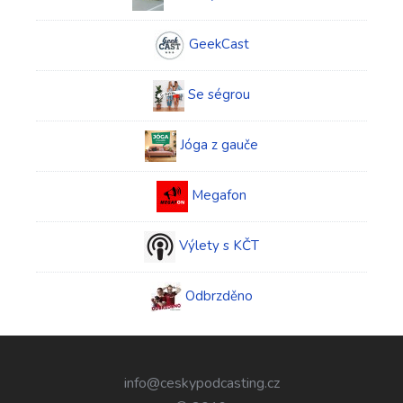
GeekCast
Se ségrou
Jóga z gauče
Megafon
Výlety s KČT
Odbrzděno
info@ceskypodcasting.cz