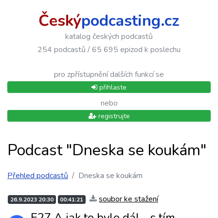
Český
podcasting.cz
katalog českých podcastů
254 podcastů / 65 695 epizod k poslechu
pro zpřístupnění dalších funkcí se
přihlaste
nebo
registrujte
Podcast "Dneska se koukám"
Přehled podcastů
Dneska se koukám
soubor ke stažení
26.9.2023 20:30
00:41:21
E27 A jak to bylo dál... s tím