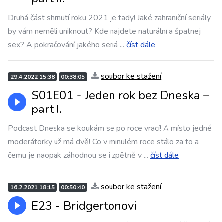
Druhá část shrnutí roku 2021 je tady! Jaké zahraniční seriály
by vám neměli uniknout? Kde najdete naturální a špatnej
sex? A pokračování jakého seriá
...
číst dále
soubor ke stažení
29.4.2022 15:38
00:38:05
S01E01 - Jeden rok bez Dneska –
part I.
Podcast Dneska se koukám se po roce vrací! A místo jedné
moderátorky už má dvě! Co v minulém roce stálo za to a
čemu je naopak záhodnou se i zpětně v
...
číst dále
soubor ke stažení
16.2.2021 18:15
00:50:40
E23 - Bridgertonovi