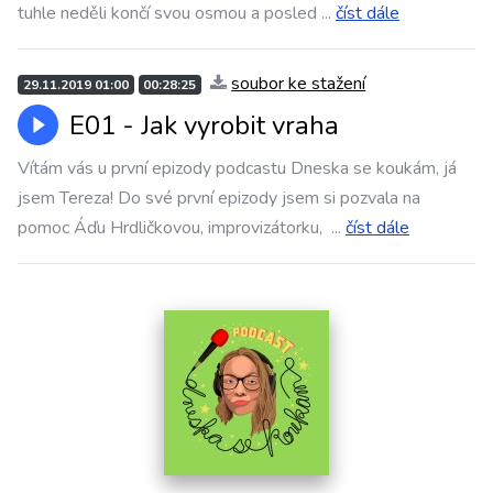
tuhle neděli končí svou osmou a posled
...
číst dále
soubor ke stažení
29.11.2019 01:00
00:28:25
E01 - Jak vyrobit vraha
Vítám vás u první epizody podcastu Dneska se koukám, já
jsem Tereza! Do své první epizody jsem si pozvala na
pomoc Áďu Hrdličkovou, improvizátorku,
...
číst dále