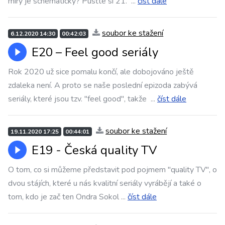
míry je schematický? Pusťte si 21.
...
číst dále
soubor ke stažení
6.12.2020 14:30
00:42:03
E20 – Feel good seriály
Rok 2020 už sice pomalu končí, ale dobojováno ještě
zdaleka není. A proto se naše poslední epizoda zabývá
seriály, které jsou tzv. "feel good", takže
...
číst dále
soubor ke stažení
19.11.2020 17:25
00:44:01
E19 - Česká quality TV
O tom, co si můžeme představit pod pojmem "quality TV", o
dvou stájích, které u nás kvalitní seriály vyrábějí a také o
tom, kdo je zač ten Ondra Sokol
...
číst dále