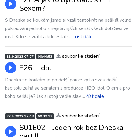
Sexem?
S Dneska se koukám jsme si vzali tentokrát na paškál volné
pokraování jednoho z nejslavnjších seriál všech dob Sex ve
mst. Kdo se vrátil a kdo zstal s
...
číst dále
soubor ke stažení
11.9.2023 07:27
00:40:53
E26 - Idol
Dneska se koukám je po delší pauze zpt a svou další
kapitolu zaíná se seriálem z produkce HBO Idol. O em a pro
koho seriál je? Jak si stojí vedle slav
...
číst dále
soubor ke stažení
27.5.2022 17:48
00:39:17
S01E02 - Jeden rok bez Dneska –
part II.