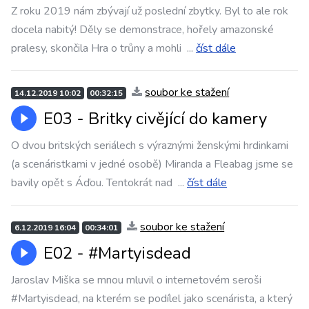
Z roku 2019 nám zbývají už poslední zbytky. Byl to ale rok
docela nabitý! Děly se demonstrace, hořely amazonské
pralesy, skončila Hra o trůny a mohli
...
číst dále
soubor ke stažení
14.12.2019 10:02
00:32:15
E03 - Britky civějící do kamery
O dvou britských seriálech s výraznými ženskými hrdinkami
(a scenáristkami v jedné osobě) Miranda a Fleabag jsme se
bavily opět s Áďou. Tentokrát nad
...
číst dále
soubor ke stažení
6.12.2019 16:04
00:34:01
E02 - #Martyisdead
Jaroslav Miška se mnou mluvil o internetovém seroši
#Martyisdead, na kterém se podílel jako scenárista, a který