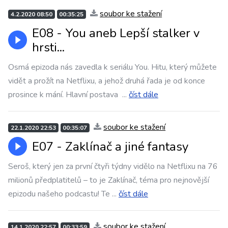
soubor ke stažení
4.2.2020 08:50
00:35:25
E08 - You aneb Lepší stalker v
hrsti...
Osmá epizoda nás zavedla k seriálu You. Hitu, který můžete
vidět a prožít na Netflixu, a jehož druhá řada je od konce
prosince k mání. Hlavní postava
...
číst dále
soubor ke stažení
22.1.2020 22:53
00:35:07
E07 - Zaklínač a jiné fantasy
Seroš, který jen za první čtyři týdny vidělo na Netflixu na 76
milionů předplatitelů – to je Zaklínač, téma pro nejnovější
epizodu našeho podcastu! Te
...
číst dále
soubor ke stažení
14.1.2020 22:57
00:33:59