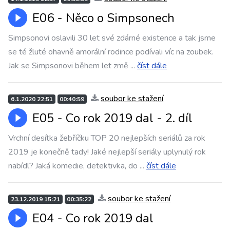
E06 - Něco o Simpsonech
Simpsonovi oslavili 30 let své zdárné existence a tak jsme
se té žluté ohavně amorální rodince podívali víc na zoubek.
Jak se Simpsonovi během let změ
...
číst dále
soubor ke stažení
6.1.2020 22:51
00:40:59
E05 - Co rok 2019 dal - 2. díl
Vrchní desítka žebříčku TOP 20 nejlepších seriálů za rok
2019 je konečně tady! Jaké nejlepší seriály uplynulý rok
nabídl? Jaká komedie, detektivka, do
...
číst dále
soubor ke stažení
23.12.2019 15:21
00:35:22
E04 - Co rok 2019 dal