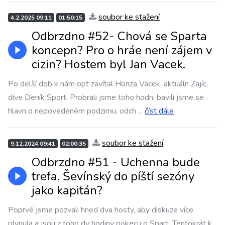
soubor ke stažení
4.2.2025 09:11
01:50:15
Odbrzdno #52- Chová se Sparta
koncepn? Pro o hráe není zájem v
cizin? Hostem byl Jan Vacek.
Po delší dob k nám opt zavítal Honza Vacek, aktuáln Zajíc,
díve Deník Sport. Probrali jsme toho hodn, bavili jsme se
hlavn o nepovedeném podzimu, odch
...
číst dále
soubor ke stažení
9.12.2024 09:41
02:00:35
Odbrzdno #51 - Uchenna bude
trefa. Ševínský do píští sezóny
jako kapitán?
Poprvé jsme pozvali hned dva hosty, aby diskuze více
plynula a jsou z toho dv hodiny pokecu o Spart. Tentokrát k