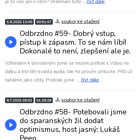
je to vše jen o něm? Rrahmani šuté
...
číst dále
soubor ke stažení
5.8.2025 13:40
00:51:47
Odbrzdno #59- Dobrý vstup,
pístup k zápasm. To se nám líbí!
Dokonalé to není, zlepšení ale je.
Vzhledem k dovoleným jsme se museli potkat s Vláou na
dálku a trpí tím kvalita audia, tak ho prosím omluvte. Píšt už
natáíme jako vždy. Probrali jsme
...
číst dále
soubor ke stažení
8.7.2025 09:01
01:26:28
Odbrzdno #58- Potebovali jsme
do sparanských žil dodat
optimismus, host jasný: Lukáš
Peen.