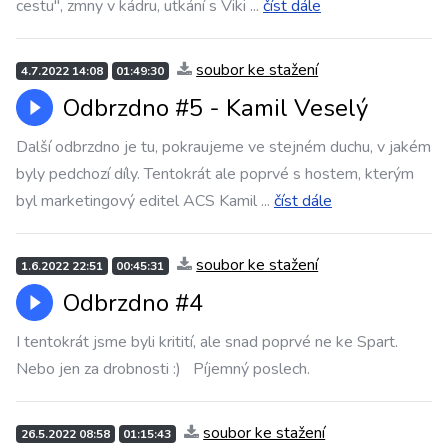
cestu", zmny v kádru, utkání s Viki
...
číst dále
soubor ke stažení
4.7.2022 14:08
01:49:30
Odbrzdno #5 - Kamil Veselý
Další odbrzdno je tu, pokraujeme ve stejném duchu, v jakém
byly pedchozí díly. Tentokrát ale poprvé s hostem, kterým
byl marketingový editel ACS Kamil
...
číst dále
soubor ke stažení
1.6.2022 22:51
00:45:31
Odbrzdno #4
I tentokrát jsme byli kritití, ale snad poprvé ne ke Spart.
Nebo jen za drobnosti :) Píjemný poslech.
soubor ke stažení
26.5.2022 08:58
01:15:43