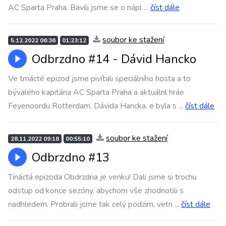
AC Sparta Praha. Bavili jsme se o nápl
...
číst dále
soubor ke stažení
5.12.2022 06:36
01:23:12
Odbrzdno #14 - Dávid Hancko
Ve trnácté epizod jsme pivítali speciálního hosta a to
bývalého kapitána AC Sparta Praha a aktuálnl hráe
Feyenoordu Rotterdam, Dávida Hancka. e byla s
...
číst dále
soubor ke stažení
28.11.2022 09:18
00:55:10
Odbrzdno #13
Tináctá epizoda Obdrzdna je venku! Dali jsme si trochu
odstup od konce sezóny, abychom vše zhodnotili s
nadhledem. Probrali jsme tak celý podzim, vetn
...
číst dále