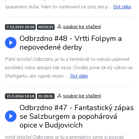
sparanské duše. Nám to vymluvení se peci jen p
...
číst dále
soubor ke stažení
7.10.2024 20:36
00:50:33
Odbrzdno #48 - Vrtti Folpym a
nepovedené derby
Páté letošní Odbrzdno je tu a tentokrát to nebylo píjemné
povídání, nebo alespo tak na pl. Chválili jsme skvlý výkon na
Stuttgartu, ale vypnili nejen
...
číst dále
soubor ke stažení
23.9.2024 10:18
01:20:01
Odbrzdno #47 - Fantastický zápas
se Salzburgem a popohárová
opice v Budjovicích
tvrté letošní Odbrzdno je tu a premiérov jsme si pozvali