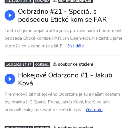
soubor ke stažení
13.3.2023 00:01
00:57:02
Odbrzdno #21 - Speciál s
pedsedou Etické komise FAR
Tento díl jsme pojali trošku jinak, protože naším hostem byl
pedseda Etické komise FAR, Jan Eisenreich. Na zaátku jsme
si prošli, co a koho mže ešit E
...
číst dále
soubor ke stažení
10.3.2023 17:37
00:53:01
Hokejové Odbrzdno #1 - Jakub
Ková
Premiérový díl hokejového Odbrzdna je tu a naším hostem
byl branká HC Sparta Praha, Jakub Ková, který se ádn
odbrzdil! ešili jsme zvrat v sezón k lepš
...
číst dále