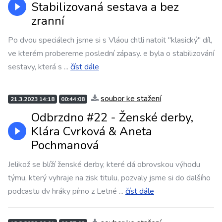
Stabilizovaná sestava a bez
zranní
Po dvou speciálech jsme si s Vláou chtli natoit "klasický" díl,
ve kterém probereme poslední zápasy. e byla o stabilizování
sestavy, která s
...
číst dále
soubor ke stažení
21.3.2023 14:18
00:44:08
Odbrzdno #22 - Ženské derby,
Klára Cvrková & Aneta
Pochmanová
Jelikož se blíží ženské derby, které dá obrovskou výhodu
týmu, který vyhraje na zisk titulu, pozvaly jsme si do dalšího
podcastu dv hráky pímo z Letné
...
číst dále