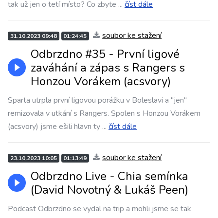
tak už jen o tetí místo? Co zbyte
...
číst dále
soubor ke stažení
31.10.2023 09:48
01:24:45
Odbrzdno #35 - První ligové
zaváhání a zápas s Rangers s
Honzou Vorákem (acsvory)
Sparta utrpla první ligovou porážku v Boleslavi a "jen"
remizovala v utkání s Rangers. Spolen s Honzou Vorákem
(acsvory) jsme ešili hlavn ty
...
číst dále
soubor ke stažení
23.10.2023 10:05
01:13:49
Odbrzdno Live - Chia semínka
(David Novotný & Lukáš Peen)
Podcast Odbrzdno se vydal na trip a mohli jsme se tak