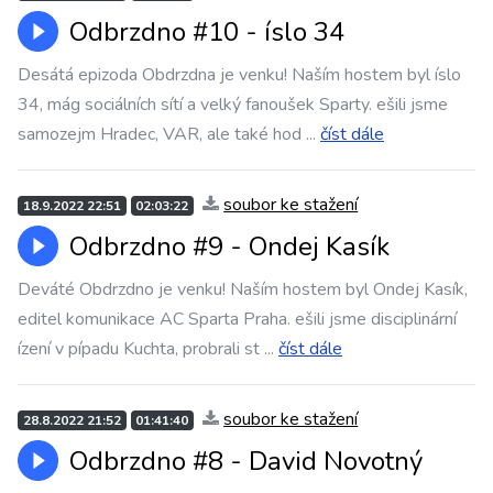
Odbrzdno #10 - íslo 34
Desátá epizoda Obdrzdna je venku! Naším hostem byl íslo
34, mág sociálních sítí a velký fanoušek Sparty. ešili jsme
samozejm Hradec, VAR, ale také hod
...
číst dále
soubor ke stažení
18.9.2022 22:51
02:03:22
Odbrzdno #9 - Ondej Kasík
Deváté Obdrzdno je venku! Naším hostem byl Ondej Kasík,
editel komunikace AC Sparta Praha. ešili jsme disciplinární
ízení v pípadu Kuchta, probrali st
...
číst dále
soubor ke stažení
28.8.2022 21:52
01:41:40
Odbrzdno #8 - David Novotný