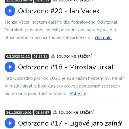
soubor ke stažení
21.2.2023 09:40
02:20:39
Odbrzdno #20 - Jan Vacek
Honza Vacek hostem dalšího dílu fotbalového Odbrzdna!
Tentokrát jsme moc neešili poslední zápasy. e byla ale o
dlouhodobé koncepci Tomáše Rosického, v
...
číst dále
soubor ke stažení
6.2.2023 21:12
01:18:31
Odbrzdno #18 - Miroslav Jirkal
Tetí Odbrzdno pro rok 2023 je tu a naším hostem byl trenér
Miroslav Jirkal. e byla klasicky o dvou posledních zápasech,
ale probrali jsme také sestavu
...
číst dále
soubor ke stažení
24.1.2023 10:01
01:14:57
Odbrzdno #17 - Ligové jaro zaíná!