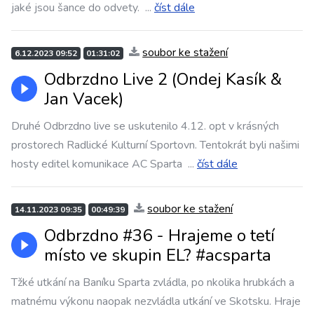
jaké jsou šance do odvety.
...
číst dále
soubor ke stažení
6.12.2023 09:52
01:31:02
Odbrzdno Live 2 (Ondej Kasík &
Jan Vacek)
Druhé Odbrzdno live se uskutenilo 4.12. opt v krásných
prostorech Radlické Kulturní Sportovn. Tentokrát byli našimi
hosty editel komunikace AC Sparta
...
číst dále
soubor ke stažení
14.11.2023 09:35
00:49:39
Odbrzdno #36 - Hrajeme o tetí
místo ve skupin EL? #acsparta
Tžké utkání na Baníku Sparta zvládla, po nkolika hrubkách a
matnému výkonu naopak nezvládla utkání ve Skotsku. Hraje