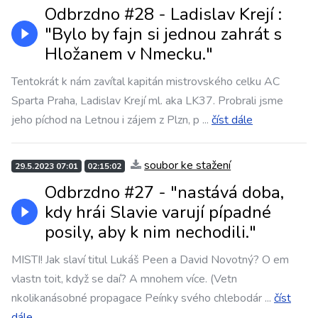
Odbrzdno #28 - Ladislav Krejí :
"Bylo by fajn si jednou zahrát s
Hložanem v Nmecku."
Tentokrát k nám zavítal kapitán mistrovského celku AC
Sparta Praha, Ladislav Krejí ml. aka LK37. Probrali jsme
jeho píchod na Letnou i zájem z Plzn, p
...
číst dále
soubor ke stažení
29.5.2023 07:01
02:15:02
Odbrzdno #27 - "nastává doba,
kdy hrái Slavie varují pípadné
posily, aby k nim nechodili."
MISTI! Jak slaví titul Lukáš Peen a David Novotný? O em
vlastn toit, když se daí? A mnohem více. (Vetn
nkolikanásobné propagace Peínky svého chlebodár
...
číst
dále