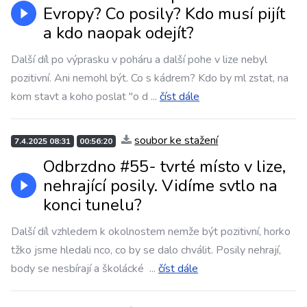
Evropy? Co posily? Kdo musí pijít
a kdo naopak odejít?
Další díl po výprasku v poháru a další pohe v lize nebyl
pozitivní. Ani nemohl být. Co s kádrem? Kdo by ml zstat, na
kom stavt a koho poslat "o d
...
číst dále
soubor ke stažení
7.4.2025 08:31
00:56:20
Odbrzdno #55- tvrté místo v lize,
nehrající posily. Vidíme svtlo na
konci tunelu?
Další díl vzhledem k okolnostem nemže být pozitivní, horko
tžko jsme hledali nco, co by se dalo chválit. Posily nehrají,
body se nesbírají a školácké
...
číst dále