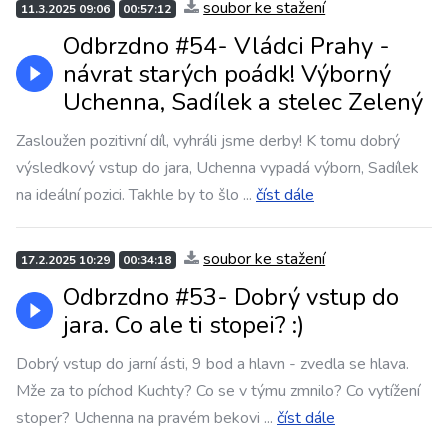
soubor ke stažení
11.3.2025 09:06
00:57:12
Odbrzdno #54- Vládci Prahy -
návrat starých poádk! Výborný
Uchenna, Sadílek a stelec Zelený
Zasloužen pozitivní díl, vyhráli jsme derby! K tomu dobrý
výsledkový vstup do jara, Uchenna vypadá výborn, Sadílek
na ideální pozici. Takhle by to šlo
...
číst dále
soubor ke stažení
17.2.2025 10:29
00:34:18
Odbrzdno #53- Dobrý vstup do
jara. Co ale ti stopei? :)
Dobrý vstup do jarní ásti, 9 bod a hlavn - zvedla se hlava.
Mže za to píchod Kuchty? Co se v týmu zmnilo? Co vytížení
stoper? Uchenna na pravém bekovi
...
číst dále