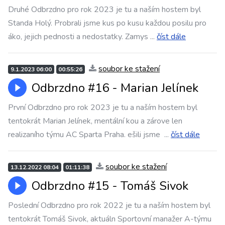
Druhé Odbrzdno pro rok 2023 je tu a naším hostem byl
Standa Holý. Probrali jsme kus po kusu každou posilu pro
áko, jejich pednosti a nedostatky. Zamys
...
číst dále
soubor ke stažení
9.1.2023 06:00
00:55:26
Odbrzdno #16 - Marian Jelínek
První Odbrzdno pro rok 2023 je tu a naším hostem byl
tentokrát Marian Jelínek, mentální kou a zárove len
realizaního týmu AC Sparta Praha. ešili jsme
...
číst dále
soubor ke stažení
13.12.2022 08:04
01:11:38
Odbrzdno #15 - Tomáš Sivok
Poslední Odbrzdno pro rok 2022 je tu a naším hostem byl
tentokrát Tomáš Sivok, aktuáln Sportovní manažer A-týmu