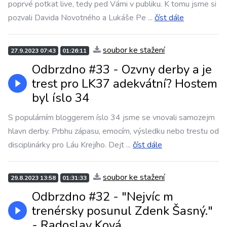
poprvé potkat live, tedy ped Vámi v publiku. K tomu jsme si
pozvali Davida Novotného a Lukáše Pe
...
číst dále
soubor ke stažení
27.9.2023 07:43
01:26:11
Odbrzdno #33 - Ozvny derby a je
trest pro LK37 adekvátní? Hostem
byl íslo 34
S populárním bloggerem íslo 34 jsme se vnovali samozejm
hlavn derby. Prbhu zápasu, emocím, výsledku nebo trestu od
disciplinárky pro Láu Krejího. Dejt
...
číst dále
soubor ke stažení
29.8.2023 13:58
01:31:33
Odbrzdno #32 - "Nejvíc m
trenérsky posunul Zdenk Šasný."
- Radoslav Ková