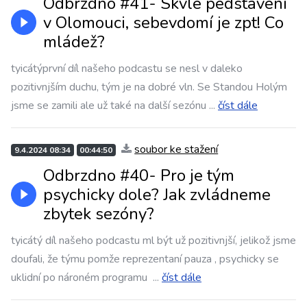
Odbrzdno #41- Skvlé pedstavení
v Olomouci, sebevdomí je zpt! Co
mládež?
tyicátýprvní díl našeho podcastu se nesl v daleko
pozitivnjším duchu, tým je na dobré vln. Se Standou Holým
jsme se zamili ale už také na další sezónu
...
číst dále
soubor ke stažení
9.4.2024 08:34
00:44:50
Odbrzdno #40- Pro je tým
psychicky dole? Jak zvládneme
zbytek sezóny?
tyicátý díl našeho podcastu ml být už pozitivnjší, jelikož jsme
doufali, že týmu pomže reprezentaní pauza , psychicky se
uklidní po nároném programu
...
číst dále