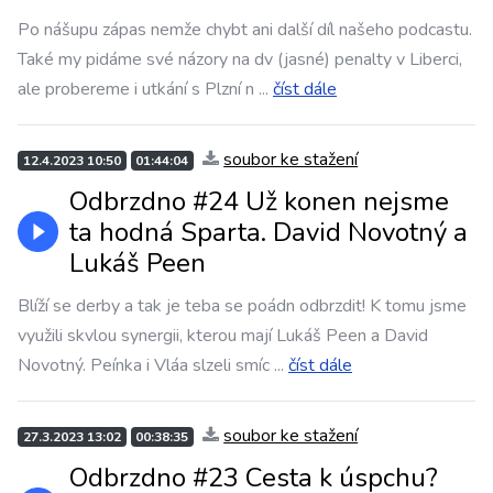
Po nášupu zápas nemže chybt ani další díl našeho podcastu.
Také my pidáme své názory na dv (jasné) penalty v Liberci,
ale probereme i utkání s Plzní n
...
číst dále
soubor ke stažení
12.4.2023 10:50
01:44:04
Odbrzdno #24 Už konen nejsme
ta hodná Sparta. David Novotný a
Lukáš Peen
Blíží se derby a tak je teba se poádn odbrzdit! K tomu jsme
využili skvlou synergii, kterou mají Lukáš Peen a David
Novotný. Peínka i Vláa slzeli smíc
...
číst dále
soubor ke stažení
27.3.2023 13:02
00:38:35
Odbrzdno #23 Cesta k úspchu?