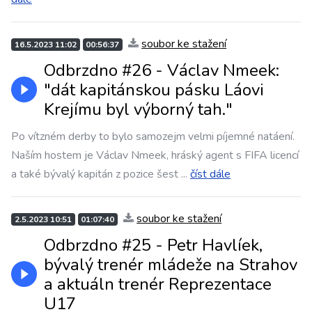
soubor ke stažení
16.5.2023 11:02
00:56:37
Odbrzdno #26 - Václav Nmeek:
"dát kapitánskou pásku Láovi
Krejímu byl výborný tah."
Po vítzném derby to bylo samozejm velmi píjemné natáení.
Naším hostem je Václav Nmeek, hráský agent s FIFA licencí
a také bývalý kapitán z pozice šest
...
číst dále
soubor ke stažení
2.5.2023 10:51
01:07:40
Odbrzdno #25 - Petr Havlíek,
bývalý trenér mládeže na Strahov
a aktuáln trenér Reprezentace
U17