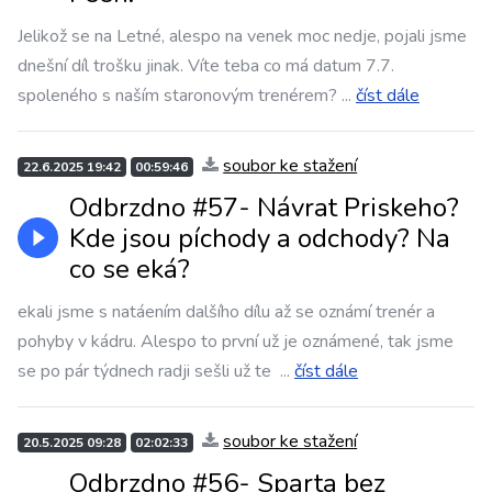
Jelikož se na Letné, alespo na venek moc nedje, pojali jsme
dnešní díl trošku jinak. Víte teba co má datum 7.7.
spoleného s naším staronovým trenérem?
...
číst dále
soubor ke stažení
22.6.2025 19:42
00:59:46
Odbrzdno #57- Návrat Priskeho?
Kde jsou píchody a odchody? Na
co se eká?
ekali jsme s natáením dalšího dílu až se oznámí trenér a
pohyby v kádru. Alespo to první už je oznámené, tak jsme
se po pár týdnech radji sešli už te
...
číst dále
soubor ke stažení
20.5.2025 09:28
02:02:33
Odbrzdno #56- Sparta bez