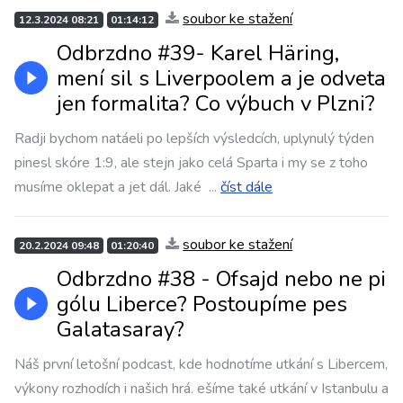
soubor ke stažení
12.3.2024 08:21
01:14:12
Odbrzdno #39- Karel Häring,
mení sil s Liverpoolem a je odveta
jen formalita? Co výbuch v Plzni?
Radji bychom natáeli po lepších výsledcích, uplynulý týden
pinesl skóre 1:9, ale stejn jako celá Sparta i my se z toho
musíme oklepat a jet dál. Jaké
...
číst dále
soubor ke stažení
20.2.2024 09:48
01:20:40
Odbrzdno #38 - Ofsajd nebo ne pi
gólu Liberce? Postoupíme pes
Galatasaray?
Náš první letošní podcast, kde hodnotíme utkání s Libercem,
výkony rozhodích i našich hrá. ešíme také utkání v Istanbulu a