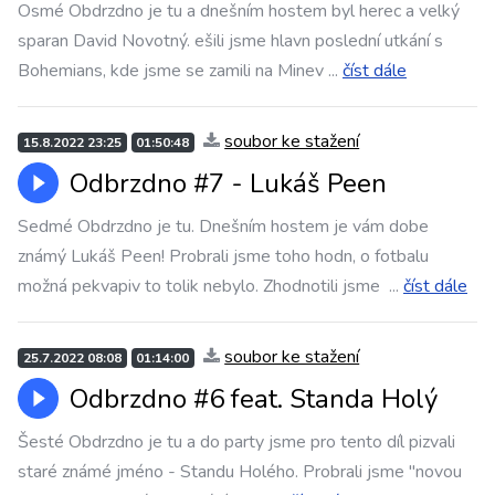
Osmé Obdrzdno je tu a dnešním hostem byl herec a velký
sparan David Novotný. ešili jsme hlavn poslední utkání s
Bohemians, kde jsme se zamili na Minev
...
číst dále
soubor ke stažení
15.8.2022 23:25
01:50:48
Odbrzdno #7 - Lukáš Peen
Sedmé Obdrzdno je tu. Dnešním hostem je vám dobe
známý Lukáš Peen! Probrali jsme toho hodn, o fotbalu
možná pekvapiv to tolik nebylo. Zhodnotili jsme
...
číst dále
soubor ke stažení
25.7.2022 08:08
01:14:00
Odbrzdno #6 feat. Standa Holý
Šesté Obdrzdno je tu a do party jsme pro tento díl pizvali
staré známé jméno - Standu Holého. Probrali jsme "novou