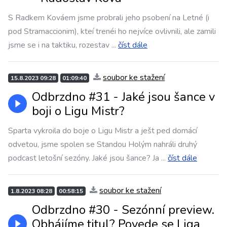
S Radkem Kováem jsme probrali jeho psobení na Letné (i
pod Stramaccionim), kteí trenéi ho nejvíce ovlivnili, ale zamili
jsme se i na taktiku, rozestav
...
číst dále
soubor ke stažení
15.8.2023 09:28
01:09:40
Odbrzdno #31 - Jaké jsou šance v
boji o Ligu Mistr?
Sparta vykroila do boje o Ligu Mistr a ješt ped domácí
odvetou, jsme spolen se Standou Holým nahráli druhý
podcast letošní sezóny. Jaké jsou šance? Ja
...
číst dále
soubor ke stažení
1.8.2023 08:28
00:58:15
Odbrzdno #30 - Sezónní preview.
Obhájíme titul? Povede se Liga