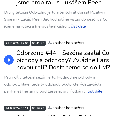
jsme probírali s Lukášem Peen
Druhý letošní Odbrzdnu je tu a tentokrát dorazil Pozitivní
Sparan - Lukáš Peen. Jak hodnotíme vstup do sezóny? Co
íkáme na rotaci a (ne)posílení kádru
...
číst dále
soubor ke stažení
21.7.2024 19:06
00:41:20
Odbrzdno #44 - Sezóna zaala! Co
píchody a odchody? Zvládne Lars
novou roli? Dostaneme se do LM?
První díl v letošní sezón je tu. Hodnotíme píchody a
odchody, hlavn teda ty odchody okolo kterých zavládla
panika. ešíme zmny pod Larsem, první utkání
...
číst dále
soubor ke stažení
14.6.2024 09:11
00:26:27