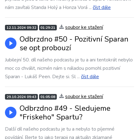
nám zavítali Standa Holý a Honza Vorá
...
číst dále
soubor ke stažení
12.11.2024 09:32
01:29:21
Odbrzdno #50 - Pozitivní Sparan
se opt probouzí
Jubilejní 50. díl našeho podcastu je tu a ani tentokrát nebylo
moc co chválit, nicmén nám s náladou pomohl pozitivní
Sparan - Lukáš Peen. Dejte si. Sl
...
číst dále
soubor ke stažení
29.10.2024 09:43
01:05:08
Odbrzdno #49 - Sledujeme
"Friskeho" Spartu?
Další díl našeho podcastu je tu a nebylo to píjemné
povídání. Berte to jako terapii na aktuáln zklamané