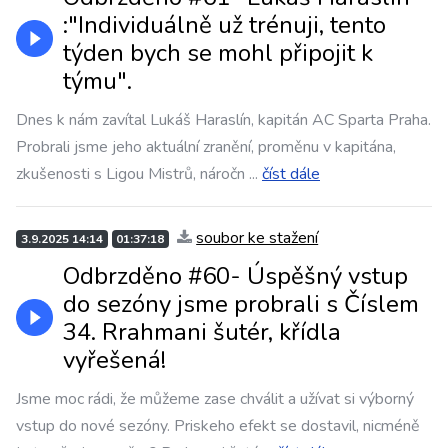
:"Individuálně už trénuji, tento
týden bych se mohl připojit k
týmu".
Dnes k nám zavítal Lukáš Haraslín, kapitán AC Sparta Praha.
Probrali jsme jeho aktuální zranění, proměnu v kapitána,
zkušenosti s Ligou Mistrů, náročn
...
číst dále
soubor ke stažení
3.9.2025 14:14
01:37:18
Odbrzděno #60- Úspěšný vstup
do sezóny jsme probrali s Číslem
34. Rrahmani šutér, křídla
vyřešená!
Jsme moc rádi, že můžeme zase chválit a užívat si výborný
vstup do nové sezóny. Priskeho efekt se dostavil, nicméně