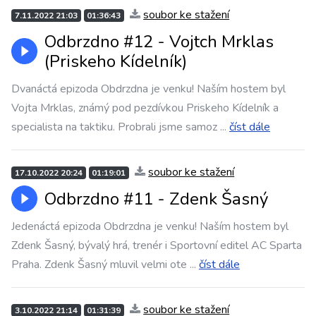
soubor ke stažení
7.11.2022 21:03
01:36:43
Odbrzdno #12 - Vojtch Mrklas
(Priskeho Kídelník)
Dvanáctá epizoda Obdrzdna je venku! Naším hostem byl
Vojta Mrklas, známý pod pezdívkou Priskeho Kídelník a
specialista na taktiku. Probrali jsme samoz
...
číst dále
soubor ke stažení
17.10.2022 20:24
01:19:01
Odbrzdno #11 - Zdenk Šasný
Jedenáctá epizoda Obdrzdna je venku! Naším hostem byl
Zdenk Šasný, bývalý hrá, trenér i Sportovní editel AC Sparta
Praha. Zdenk Šasný mluvil velmi ote
...
číst dále
soubor ke stažení
3.10.2022 21:14
01:31:39