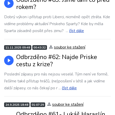
rokem?
Dobrý výkon i přístup proti Liberci, nicméně opět ztráta. Kde
vidíme problémy aktuální Priskeho Sparty? Kde by měla
Sparta zásadně posílit přes zimu?
...
číst dále
soubor ke stažení
11.11.2025 09:48
00:43:32
Odbrzděno #62: Najde Priske
cestu z krize?
Poslední zápasy pro nás nejsou veselé. Tým není ve formě,
řešíme také přístup hráčů, (ne)posílení v létě a jak vidíme
další zápasy, co nás čekají po r
...
číst dále
soubor ke stažení
24.9.2025 18:48
01:07:29
Odbrzděno #61- Lukáš Haraslín