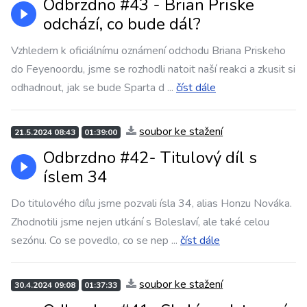
Odbrzdno #43 - Brian Priske
odchází, co bude dál?
Vzhledem k oficiálnímu oznámení odchodu Briana Priskeho
do Feyenoordu, jsme se rozhodli natoit naší reakci a zkusit si
odhadnout, jak se bude Sparta d
...
číst dále
soubor ke stažení
21.5.2024 08:43
01:39:00
Odbrzdno #42- Titulový díl s
íslem 34
Do titulového dílu jsme pozvali ísla 34, alias Honzu Nováka.
Zhodnotili jsme nejen utkání s Boleslaví, ale také celou
sezónu. Co se povedlo, co se nep
...
číst dále
soubor ke stažení
30.4.2024 09:08
01:37:33