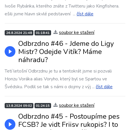
Ivoše Rybárika, kterého znáte z Twitteru jako Kingfishera.
ešili jsme hlavn skvlé pedstavení
...
číst dále
soubor ke stažení
26.8.2024 21:48
01:18:41
Odbrzdno #46 - Jdeme do Ligy
Mistr? Odejde Vitík? Máme
náhradu?
Tetí letošní Odbrzdnu je tu a tentokrát jsme si pozvali
Honzu Voráka alias Voryho, který byl se Spartou ve
Švédsku. Podlil se tak s námi o dojmy z výj
...
číst dále
soubor ke stažení
13.8.2024 09:02
01:24:15
Odbrzdno #45 - Postoupíme pes
FCSB? Je vidt Friisv rukopis? I to