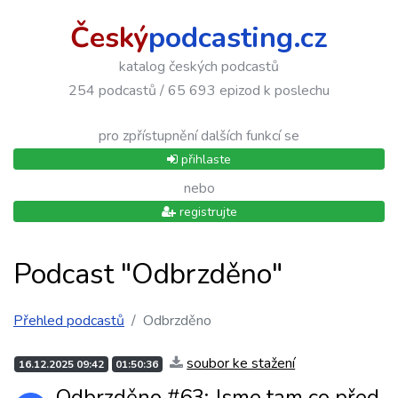
Český
podcasting.cz
katalog českých podcastů
254 podcastů / 65 693 epizod k poslechu
pro zpřístupnění dalších funkcí se
přihlaste
nebo
registrujte
Podcast "Odbrzděno"
Přehled podcastů
Odbrzděno
soubor ke stažení
16.12.2025 09:42
01:50:36
Odbrzděno #63: Jsme tam co před