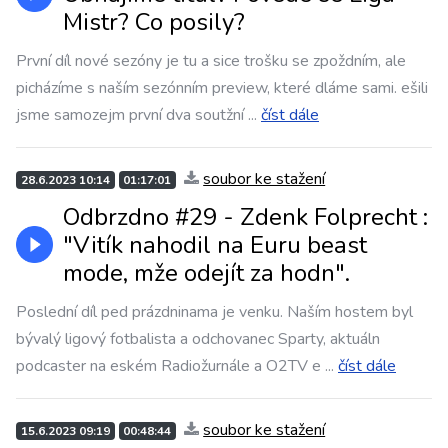
Mistr? Co posily?
První díl nové sezóny je tu a sice trošku se zpoždním, ale
picházíme s naším sezónním preview, které dláme sami. ešili
jsme samozejm první dva soutžní
...
číst dále
soubor ke stažení
28.6.2023 10:14
01:17:01
Odbrzdno #29 - Zdenk Folprecht :
"Vitík nahodil na Euru beast
mode, mže odejít za hodn".
Poslední díl ped prázdninama je venku. Naším hostem byl
bývalý ligový fotbalista a odchovanec Sparty, aktuáln
podcaster na eském Radiožurnále a O2TV e
...
číst dále
soubor ke stažení
15.6.2023 09:19
00:48:44