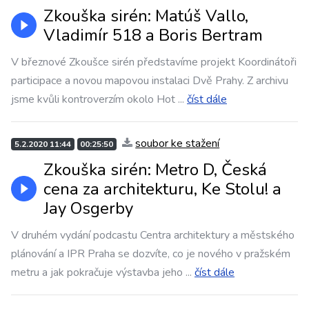
Zkouška sirén: Matúš Vallo,
Vladimír 518 a Boris Bertram
V březnové Zkoušce sirén představíme projekt Koordinátoři
participace a novou mapovou instalaci Dvě Prahy. Z archivu
jsme kvůli kontroverzím okolo Hot
...
číst dále
soubor ke stažení
5.2.2020 11:44
00:25:50
Zkouška sirén: Metro D, Česká
cena za architekturu, Ke Stolu! a
Jay Osgerby
V druhém vydání podcastu Centra architektury a městského
plánování a IPR Praha se dozvíte, co je nového v pražském
metru a jak pokračuje výstavba jeho
...
číst dále