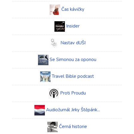
Čas kávičky
Insider
Nastav dUŠI
Se Simonou za oponou
Travel Bible podcast
Proti Proudu
Audiožurnál Jirky Štěpánk...
Černá historie