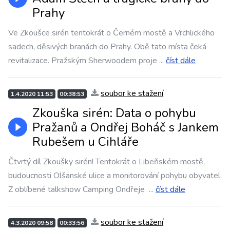
Prahy
Ve Zkoušce sirén tentokrát o Černém mostě a Vrchlického
sadech, děsivých branách do Prahy. Obě tato místa čeká
revitalizace. Pražským Sherwoodem proje
...
číst dále
soubor ke stažení
1.4.2020 11:53
00:38:53
Zkouška sirén: Data o pohybu
Pražanů a Ondřej Boháč s Jankem
Rubešem u Cihláře
Čtvrtý díl Zkoušky sirén! Tentokrát o Libeňském mostě,
budoucnosti Olšanské ulice a monitorování pohybu obyvatel.
Z oblíbené talkshow Camping Ondřeje
...
číst dále
soubor ke stažení
4.3.2020 09:58
00:33:56