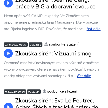
práce v BIG a dopravní evoluce
Neon opět svítí, CAMP je zpátky. Ve Zkoušce sirén
připomeneme přednášku Jana Magasanika, který pracuje
pro Bjarka Ingelse v BIG. Poví nám, že mezi noc
...
číst dále
soubor ke stažení
17.5.2020 09:37
00:24:52
Zkouška sirén: Vizuální smog
Ohromné množství nevkusných reklam, výrazně označené
výlohy provozoven, které se navzájem pokřikují. Lavičky a
značky oblepené vrstvami samolepek či p
...
číst dále
soubor ke stažení
6.5.2020 10:20
00:22:24
Zkouška sirén: Eva Le Peutrec,
Adam Štěch a tragické brány do