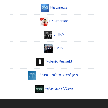
Historie.cs
EKOmaniaci
LINKA
DVTV
Týdeník Respekt
Fórum – místo, které je s...
Autentická Výzva