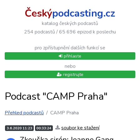
Český
podcasting.cz
katalog českých podcastů
254 podcastů / 65 696 epizod k poslechu
pro zpřístupnění dalších funkcí se
přihlaste
nebo
registrujte
Podcast "CAMP Praha"
Přehled podcastů
CAMP Praha
soubor ke stažení
3.6.2020 11:23
00:33:24
Zkouška sirén: Jeanne Gang,