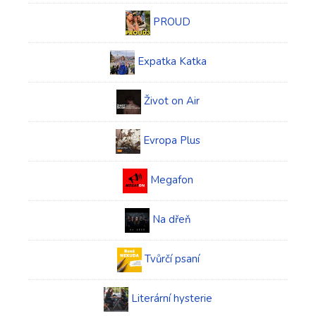
PROUD
Expatka Katka
Život on Air
Evropa Plus
Megafon
Na dřeň
Tvůrčí psaní
Literární hysterie