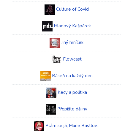
Culture of Covid
Hladový Kašpárek
Jiný hrníček
Flowcast
Báseň na každý den
Kecy a politika
Přepište dějiny
Ptám se já, Marie Bastlov...