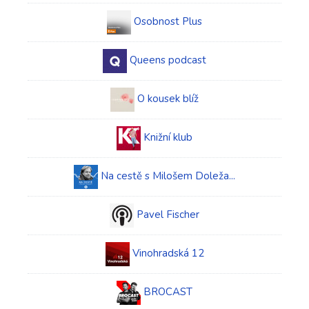
Osobnost Plus
Queens podcast
O kousek blíž
Knižní klub
Na cestě s Milošem Doleža...
Pavel Fischer
Vinohradská 12
BROCAST