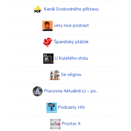
Kanál Svobodného přístavu
very nice podcast
Španělský ptáček
U Kulatého stolu
Se ségrou
Pracovna Aktuálně.cz – po...
Podcasty HN
Prostor X