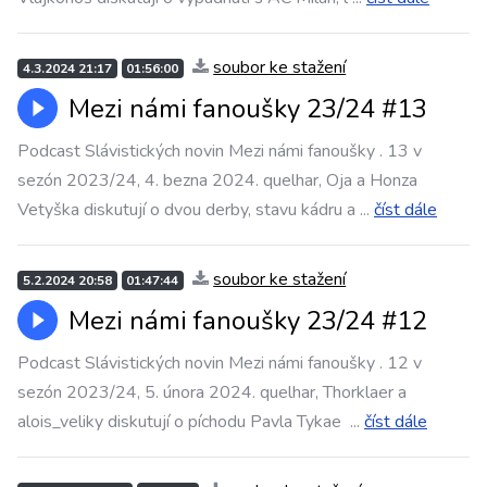
soubor ke stažení
4.3.2024 21:17
01:56:00
Mezi námi fanoušky 23/24 #13
Podcast Slávistických novin Mezi námi fanoušky . 13 v
sezón 2023/24, 4. bezna 2024. quelhar, Oja a Honza
Vetyška diskutují o dvou derby, stavu kádru a
...
číst dále
soubor ke stažení
5.2.2024 20:58
01:47:44
Mezi námi fanoušky 23/24 #12
Podcast Slávistických novin Mezi námi fanoušky . 12 v
sezón 2023/24, 5. února 2024. quelhar, Thorklaer a
alois_veliky diskutují o píchodu Pavla Tykae
...
číst dále