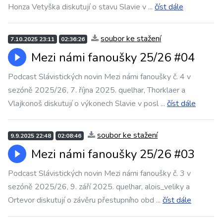
Honza Vetyška diskutují o stavu Slavie v
...
číst dále
soubor ke stažení
7.10.2025 23:11
02:36:26
Mezi námi fanoušky 25/26 #04
Podcast Slávistických novin Mezi námi fanoušky č. 4 v
sezóně 2025/26, 7. října 2025. quelhar, Thorklaer a
Vlajkonoš diskutují o výkonech Slavie v posl
...
číst dále
soubor ke stažení
9.9.2025 22:48
02:08:46
Mezi námi fanoušky 25/26 #03
Podcast Slávistických novin Mezi námi fanoušky č. 3 v
sezóně 2025/26, 9. září 2025. quelhar, alois_veliky a
Ortevor diskutují o závěru přestupního obd
...
číst dále