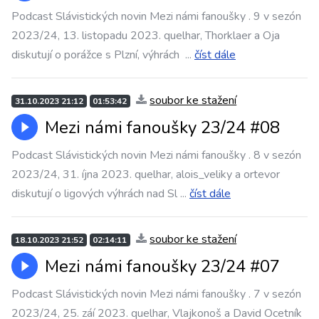
Podcast Slávistických novin Mezi námi fanoušky . 9 v sezón
2023/24, 13. listopadu 2023. quelhar, Thorklaer a Oja
diskutují o porážce s Plzní, výhrách
...
číst dále
soubor ke stažení
31.10.2023 21:12
01:53:42
Mezi námi fanoušky 23/24 #08
Podcast Slávistických novin Mezi námi fanoušky . 8 v sezón
2023/24, 31. íjna 2023. quelhar, alois_veliky a ortevor
diskutují o ligových výhrách nad Sl
...
číst dále
soubor ke stažení
18.10.2023 21:52
02:14:11
Mezi námi fanoušky 23/24 #07
Podcast Slávistických novin Mezi námi fanoušky . 7 v sezón
2023/24, 25. záí 2023. quelhar, Vlajkonoš a David Ocetník