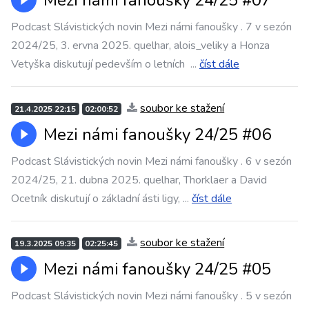
Mezi námi fanoušky 24/25 #07
Podcast Slávistických novin Mezi námi fanoušky . 7 v sezón
2024/25, 3. ervna 2025. quelhar, alois_veliky a Honza
Vetyška diskutují pedevším o letních
...
číst dále
soubor ke stažení
21.4.2025 22:15
02:00:52
Mezi námi fanoušky 24/25 #06
Podcast Slávistických novin Mezi námi fanoušky . 6 v sezón
2024/25, 21. dubna 2025. quelhar, Thorklaer a David
Ocetník diskutují o základní ásti ligy,
...
číst dále
soubor ke stažení
19.3.2025 09:35
02:25:45
Mezi námi fanoušky 24/25 #05
Podcast Slávistických novin Mezi námi fanoušky . 5 v sezón