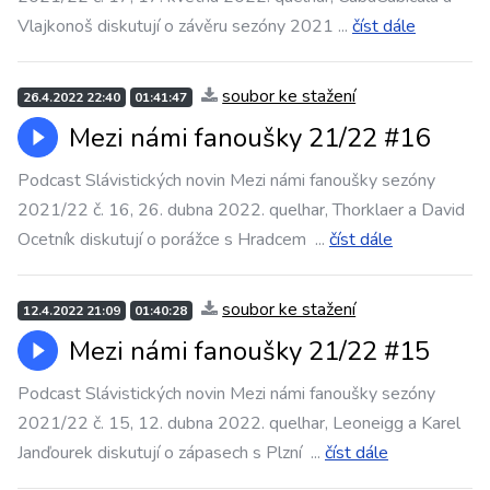
Vlajkonoš diskutují o závěru sezóny 2021
...
číst dále
soubor ke stažení
26.4.2022 22:40
01:41:47
Mezi námi fanoušky 21/22 #16
Podcast Slávistických novin Mezi námi fanoušky sezóny
2021/22 č. 16, 26. dubna 2022. quelhar, Thorklaer a David
Ocetník diskutují o porážce s Hradcem
...
číst dále
soubor ke stažení
12.4.2022 21:09
01:40:28
Mezi námi fanoušky 21/22 #15
Podcast Slávistických novin Mezi námi fanoušky sezóny
2021/22 č. 15, 12. dubna 2022. quelhar, Leoneigg a Karel
Janďourek diskutují o zápasech s Plzní
...
číst dále