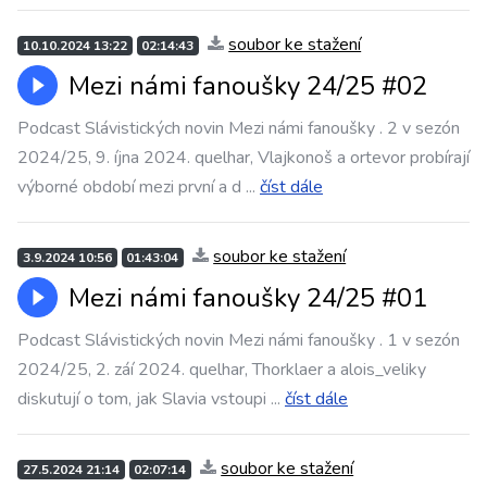
soubor ke stažení
10.10.2024 13:22
02:14:43
Mezi námi fanoušky 24/25 #02
Podcast Slávistických novin Mezi námi fanoušky . 2 v sezón
2024/25, 9. íjna 2024. quelhar, Vlajkonoš a ortevor probírají
výborné období mezi první a d
...
číst dále
soubor ke stažení
3.9.2024 10:56
01:43:04
Mezi námi fanoušky 24/25 #01
Podcast Slávistických novin Mezi námi fanoušky . 1 v sezón
2024/25, 2. záí 2024. quelhar, Thorklaer a alois_veliky
diskutují o tom, jak Slavia vstoupi
...
číst dále
soubor ke stažení
27.5.2024 21:14
02:07:14