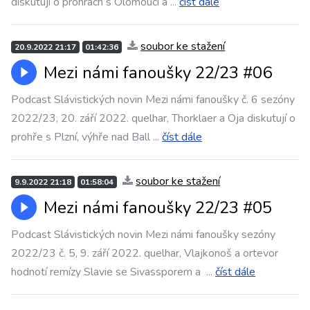
diskutují o prohrách s Olomoucí a
...
číst dále
soubor ke stažení
20.9.2022 21:17
01:42:36
Mezi námi fanoušky 22/23 #06
Podcast Slávistických novin Mezi námi fanoušky č. 6 sezóny
2022/23, 20. září 2022. quelhar, Thorklaer a Oja diskutují o
prohře s Plzní, výhře nad Ball
...
číst dále
soubor ke stažení
9.9.2022 21:18
01:58:04
Mezi námi fanoušky 22/23 #05
Podcast Slávistických novin Mezi námi fanoušky sezóny
2022/23 č. 5, 9. září 2022. quelhar, Vlajkonoš a ortevor
hodnotí remízy Slavie se Sivassporem a
...
číst dále