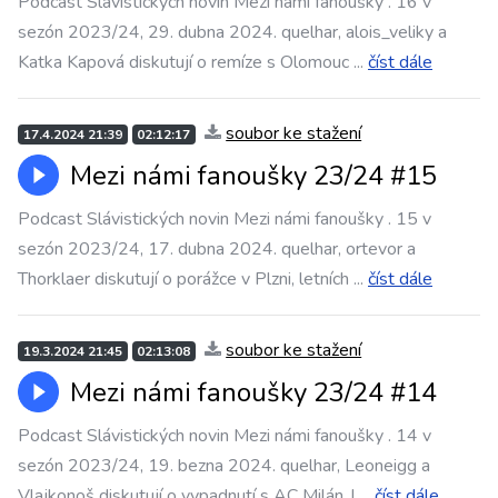
Podcast Slávistických novin Mezi námi fanoušky . 16 v
sezón 2023/24, 29. dubna 2024. quelhar, alois_veliky a
Katka Kapová diskutují o remíze s Olomouc
...
číst dále
soubor ke stažení
17.4.2024 21:39
02:12:17
Mezi námi fanoušky 23/24 #15
Podcast Slávistických novin Mezi námi fanoušky . 15 v
sezón 2023/24, 17. dubna 2024. quelhar, ortevor a
Thorklaer diskutují o porážce v Plzni, letních
...
číst dále
soubor ke stažení
19.3.2024 21:45
02:13:08
Mezi námi fanoušky 23/24 #14
Podcast Slávistických novin Mezi námi fanoušky . 14 v
sezón 2023/24, 19. bezna 2024. quelhar, Leoneigg a
Vlajkonoš diskutují o vypadnutí s AC Milán, l
...
číst dále