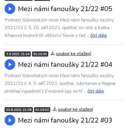
Mezi námi fanoušky 21/22 #05
Podcast Slávistických novin Mezi námi fanoušky sezóny
2021/22 č. 5, 20. září 2021. quelhar, no-nick a Katka
Kňapová hodnotí tři vítězství Slavie v řad
...
číst dále
soubor ke stažení
3.9.2021 21:16
01:10:35
Mezi námi fanoušky 21/22 #04
Podcast Slávistických novin Mezi námi fanoušky sezóny
2021/22 č. 4, 3. září 2021. quelhar, subHuman a Ragnar
probírají vypadnutí z Evropské ligy na hř
...
číst dále
soubor ke stažení
23.8.2021 21:38
01:19:02
Mezi námi fanoušky 21/22 #03