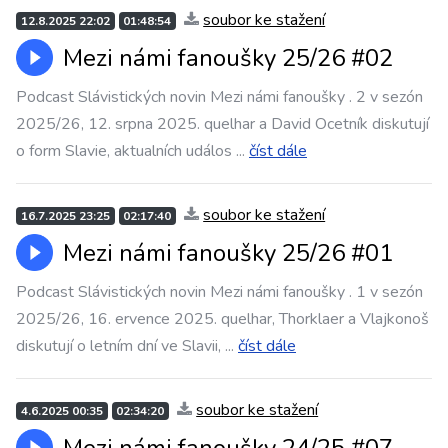
soubor ke stažení
12.8.2025 22:02
01:48:54
Mezi námi fanoušky 25/26 #02
Podcast Slávistických novin Mezi námi fanoušky . 2 v sezón
2025/26, 12. srpna 2025. quelhar a David Ocetník diskutují
o form Slavie, aktualních událos
...
číst dále
soubor ke stažení
16.7.2025 23:25
02:17:40
Mezi námi fanoušky 25/26 #01
Podcast Slávistických novin Mezi námi fanoušky . 1 v sezón
2025/26, 16. ervence 2025. quelhar, Thorklaer a Vlajkonoš
diskutují o letním dní ve Slavii,
...
číst dále
soubor ke stažení
4.6.2025 00:35
02:34:20