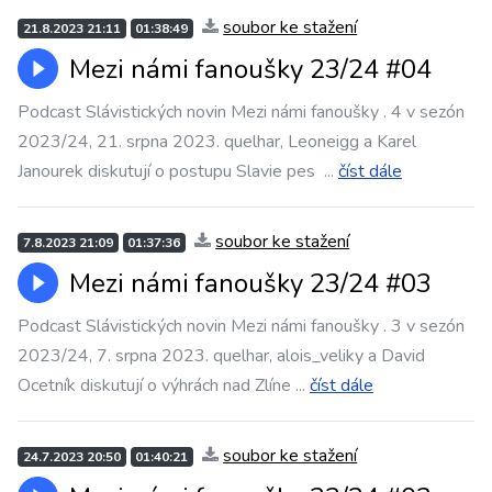
soubor ke stažení
21.8.2023 21:11
01:38:49
Mezi námi fanoušky 23/24 #04
Podcast Slávistických novin Mezi námi fanoušky . 4 v sezón
2023/24, 21. srpna 2023. quelhar, Leoneigg a Karel
Janourek diskutují o postupu Slavie pes
...
číst dále
soubor ke stažení
7.8.2023 21:09
01:37:36
Mezi námi fanoušky 23/24 #03
Podcast Slávistických novin Mezi námi fanoušky . 3 v sezón
2023/24, 7. srpna 2023. quelhar, alois_veliky a David
Ocetník diskutují o výhrách nad Zlíne
...
číst dále
soubor ke stažení
24.7.2023 20:50
01:40:21