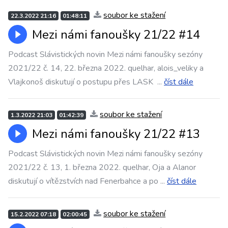
soubor ke stažení
22.3.2022 21:16
01:48:11
Mezi námi fanoušky 21/22 #14
Podcast Slávistických novin Mezi námi fanoušky sezóny
2021/22 č. 14, 22. března 2022. quelhar, alois_veliky a
Vlajkonoš diskutují o postupu přes LASK
...
číst dále
soubor ke stažení
1.3.2022 21:03
01:42:39
Mezi námi fanoušky 21/22 #13
Podcast Slávistických novin Mezi námi fanoušky sezóny
2021/22 č. 13, 1. března 2022. quelhar, Oja a Alanor
diskutují o vítězstvích nad Fenerbahce a po
...
číst dále
soubor ke stažení
15.2.2022 07:18
02:00:45