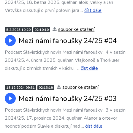
2024/25, 18. bezna 2025. quelhar, alois_veliky a Jan
Vetyška diskutují o první polovin jara
...
číst dále
soubor ke stažení
5.2.2025 10:20
02:10:10
Mezi námi fanoušky 24/25 #04
Podcast Slávistických novin Mezi námi fanoušky . 4 v sezón
2024/25, 4. února 2025. quelhar, Vlajkonoš a Thorklaer
diskutují o zimních zmnách v kádru,
...
číst dále
soubor ke stažení
18.12.2024 09:31
02:13:19
Mezi námi fanoušky 24/25 #03
Podcast Slávistických novin Mezi námi fanoušky . 3 v sezón
2024/25, 17. prosince 2024. quelhar, Alanor a ortevor
hodnotí podzim Slavie a diskutují nad
...
číst dále