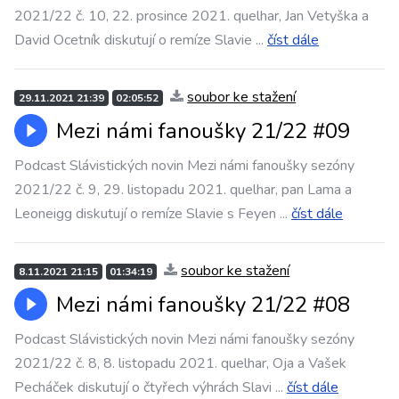
2021/22 č. 10, 22. prosince 2021. quelhar, Jan Vetyška a
David Ocetník diskutují o remíze Slavie
...
číst dále
soubor ke stažení
29.11.2021 21:39
02:05:52
Mezi námi fanoušky 21/22 #09
Podcast Slávistických novin Mezi námi fanoušky sezóny
2021/22 č. 9, 29. listopadu 2021. quelhar, pan Lama a
Leoneigg diskutují o remíze Slavie s Feyen
...
číst dále
soubor ke stažení
8.11.2021 21:15
01:34:19
Mezi námi fanoušky 21/22 #08
Podcast Slávistických novin Mezi námi fanoušky sezóny
2021/22 č. 8, 8. listopadu 2021. quelhar, Oja a Vašek
Pecháček diskutují o čtyřech výhrách Slavi
...
číst dále