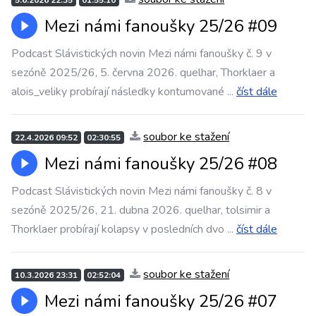
5.6.2026 22:35
01:55:10
Mezi námi fanoušky 25/26 #09
Podcast Slávistických novin Mezi námi fanoušky č. 9 v
sezóně 2025/26, 5. června 2026. quelhar, Thorklaer a
alois_veliky probírají následky kontumované
...
číst dále
soubor ke stažení
22.4.2026 09:52
02:30:55
Mezi námi fanoušky 25/26 #08
Podcast Slávistických novin Mezi námi fanoušky č. 8 v
sezóně 2025/26, 21. dubna 2026. quelhar, tolsimir a
Thorklaer probírají kolapsy v posledních dvo
...
číst dále
soubor ke stažení
10.3.2026 23:31
02:52:04
Mezi námi fanoušky 25/26 #07