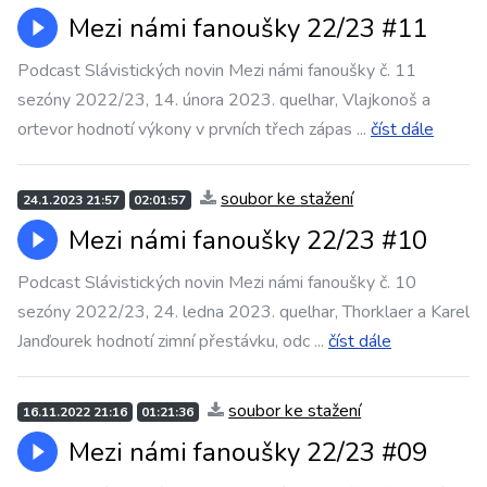
Mezi námi fanoušky 22/23 #11
Podcast Slávistických novin Mezi námi fanoušky č. 11
sezóny 2022/23, 14. února 2023. quelhar, Vlajkonoš a
ortevor hodnotí výkony v prvních třech zápas
...
číst dále
soubor ke stažení
24.1.2023 21:57
02:01:57
Mezi námi fanoušky 22/23 #10
Podcast Slávistických novin Mezi námi fanoušky č. 10
sezóny 2022/23, 24. ledna 2023. quelhar, Thorklaer a Karel
Janďourek hodnotí zimní přestávku, odc
...
číst dále
soubor ke stažení
16.11.2022 21:16
01:21:36
Mezi námi fanoušky 22/23 #09