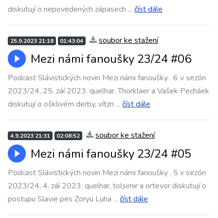
diskutují o nepovedených zápasech
...
číst dále
soubor ke stažení
25.9.2023 21:18
01:43:04
Mezi námi fanoušky 23/24 #06
Podcast Slávistických novin Mezi námi fanoušky . 6 v sezón
2023/24, 25. záí 2023. quelhar, Thorklaer a Vašek Pecháek
diskutují o ošklivém derby, vítzn
...
číst dále
soubor ke stažení
4.9.2023 21:31
02:08:52
Mezi námi fanoušky 23/24 #05
Podcast Slávistických novin Mezi námi fanoušky . 5 v sezón
2023/24, 4. záí 2023. quelhar, tolsimir a ortevor diskutují o
postupu Slavie pes Zoryu Luha
...
číst dále