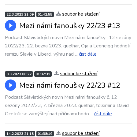
soubor ke stažení
22.3.2023 21:09
01:42:55
Mezi námi fanoušky 22/23 #13
Podcast Slávistických novin Mezi námi fanoušky . 13 sezóny
2022/23, 22. bezna 2023. quelhar, Oja a Leoneigg hodnotí
remízu Slavie v Liberci, výhru nad
...
číst dále
soubor ke stažení
8.3.2023 08:22
01:37:31
Mezi námi fanoušky 22/23 #12
Podcast Slávistických novin Mezi námi fanoušky č. 12
sezóny 2022/23, 7. března 2023. quelhar, tolsimir a David
Ocetník se zamýšlejí nad příčinami bodo
...
číst dále
soubor ke stažení
14.2.2023 21:18
01:38:16