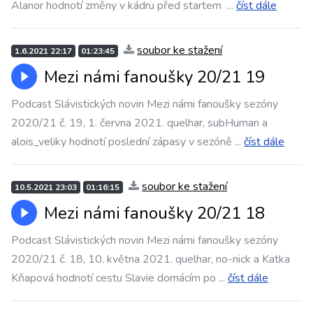
Alanor hodnotí změny v kádru před startem
...
číst dále
soubor ke stažení
1.6.2021 22:17
01:23:45
Mezi námi fanoušky 20/21 19
Podcast Slávistických novin Mezi námi fanoušky sezóny
2020/21 č. 19, 1. června 2021. quelhar, subHuman a
alois_veliky hodnotí poslední zápasy v sezóně
...
číst dále
soubor ke stažení
10.5.2021 23:03
01:16:15
Mezi námi fanoušky 20/21 18
Podcast Slávistických novin Mezi námi fanoušky sezóny
2020/21 č. 18, 10. května 2021. quelhar, no-nick a Katka
Kňapová hodnotí cestu Slavie domácím po
...
číst dále