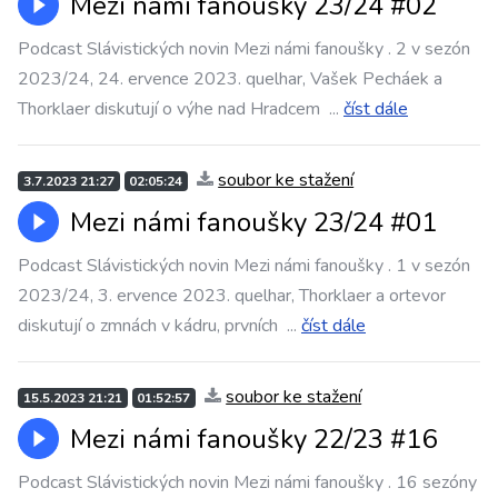
Mezi námi fanoušky 23/24 #02
Podcast Slávistických novin Mezi námi fanoušky . 2 v sezón
2023/24, 24. ervence 2023. quelhar, Vašek Pecháek a
Thorklaer diskutují o výhe nad Hradcem
...
číst dále
soubor ke stažení
3.7.2023 21:27
02:05:24
Mezi námi fanoušky 23/24 #01
Podcast Slávistických novin Mezi námi fanoušky . 1 v sezón
2023/24, 3. ervence 2023. quelhar, Thorklaer a ortevor
diskutují o zmnách v kádru, prvních
...
číst dále
soubor ke stažení
15.5.2023 21:21
01:52:57
Mezi námi fanoušky 22/23 #16
Podcast Slávistických novin Mezi námi fanoušky . 16 sezóny