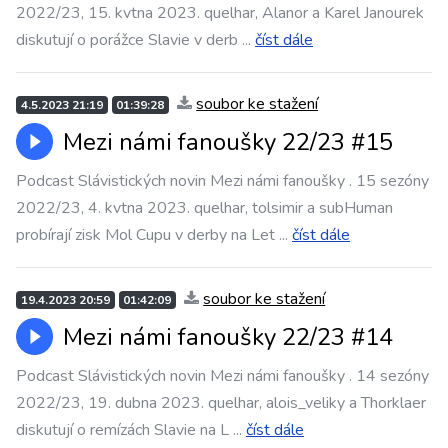
2022/23, 15. kvtna 2023. quelhar, Alanor a Karel Janourek
diskutují o porážce Slavie v derb
...
číst dále
soubor ke stažení
4.5.2023 21:19
01:39:28
Mezi námi fanoušky 22/23 #15
Podcast Slávistických novin Mezi námi fanoušky . 15 sezóny
2022/23, 4. kvtna 2023. quelhar, tolsimir a subHuman
probírají zisk Mol Cupu v derby na Let
...
číst dále
soubor ke stažení
19.4.2023 20:59
01:42:09
Mezi námi fanoušky 22/23 #14
Podcast Slávistických novin Mezi námi fanoušky . 14 sezóny
2022/23, 19. dubna 2023. quelhar, alois_veliky a Thorklaer
diskutují o remízách Slavie na L
...
číst dále