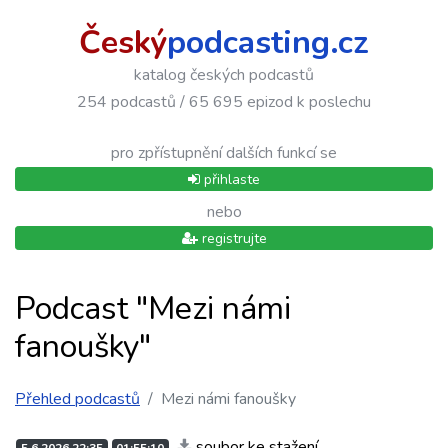
Český
podcasting.cz
katalog českých podcastů
254 podcastů / 65 695 epizod k poslechu
pro zpřístupnění dalších funkcí se
přihlaste
nebo
registrujte
Podcast "Mezi námi
fanoušky"
Přehled podcastů
Mezi námi fanoušky
soubor ke stažení