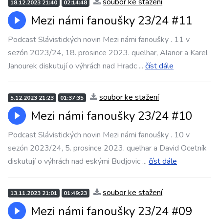
soubor ke stažení
18.12.2023 21:40
02:14:48
Mezi námi fanoušky 23/24 #11
Podcast Slávistických novin Mezi námi fanoušky . 11 v
sezón 2023/24, 18. prosince 2023. quelhar, Alanor a Karel
Janourek diskutují o výhrách nad Hradc
...
číst dále
soubor ke stažení
5.12.2023 21:23
01:37:35
Mezi námi fanoušky 23/24 #10
Podcast Slávistických novin Mezi námi fanoušky . 10 v
sezón 2023/24, 5. prosince 2023. quelhar a David Ocetník
diskutují o výhrách nad eskými Budjovic
...
číst dále
soubor ke stažení
13.11.2023 21:01
01:49:23
Mezi námi fanoušky 23/24 #09