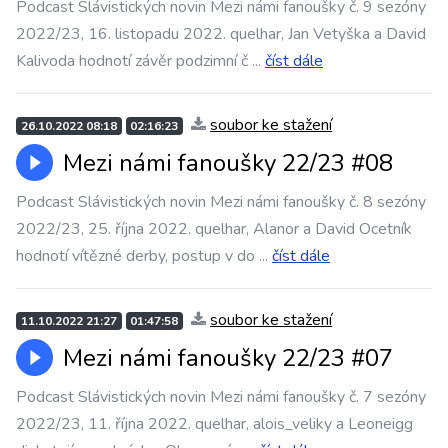
Podcast Slávistických novin Mezi námi fanoušky č. 9 sezóny
2022/23, 16. listopadu 2022. quelhar, Jan Vetyška a David
Kalivoda hodnotí závěr podzimní č
...
číst dále
soubor ke stažení
26.10.2022 08:18
02:16:23
Mezi námi fanoušky 22/23 #08
Podcast Slávistických novin Mezi námi fanoušky č. 8 sezóny
2022/23, 25. října 2022. quelhar, Alanor a David Ocetník
hodnotí vítězné derby, postup v do
...
číst dále
soubor ke stažení
11.10.2022 21:27
01:47:58
Mezi námi fanoušky 22/23 #07
Podcast Slávistických novin Mezi námi fanoušky č. 7 sezóny
2022/23, 11. října 2022. quelhar, alois_veliky a Leoneigg