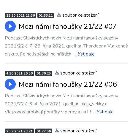
soubor ke stažení
25.10.2021 21:36
01:53:11
Mezi námi fanoušky 21/22 #07
Podcast Slávistických novin Mezi námi fanoušky sezóny
2021/22 č. 7, 25. října 2021. quelhar, Thorklaer a Vlajkonoš
diskutují o neúspěších na hřištích
...
číst dále
soubor ke stažení
4.10.2021 20:56
01:36:25
Mezi námi fanoušky 21/22 #06
Podcast Slávistických novin Mezi námi fanoušky sezóny
2021/22 č. 6, 4. října 2021. quelhar, alois_veliky a
Vlajkonoš probírají porážky v derby a na hř
...
číst dále
soubor ke stažení
20.9.2021 23:21
01:27:56