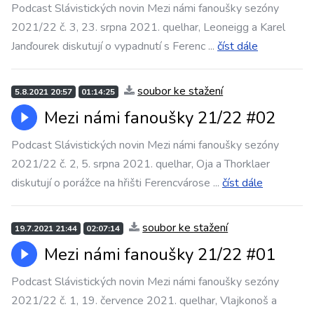
Podcast Slávistických novin Mezi námi fanoušky sezóny
2021/22 č. 3, 23. srpna 2021. quelhar, Leoneigg a Karel
Janďourek diskutují o vypadnutí s Ferenc
...
číst dále
soubor ke stažení
5.8.2021 20:57
01:14:25
Mezi námi fanoušky 21/22 #02
Podcast Slávistických novin Mezi námi fanoušky sezóny
2021/22 č. 2, 5. srpna 2021. quelhar, Oja a Thorklaer
diskutují o porážce na hřišti Ferencvárose
...
číst dále
soubor ke stažení
19.7.2021 21:44
02:07:14
Mezi námi fanoušky 21/22 #01
Podcast Slávistických novin Mezi námi fanoušky sezóny
2021/22 č. 1, 19. července 2021. quelhar, Vlajkonoš a