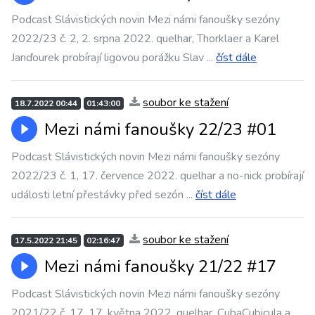
Podcast Slávistických novin Mezi námi fanoušky sezóny
2022/23 č. 2, 2. srpna 2022. quelhar, Thorklaer a Karel
Janďourek probírají ligovou porážku Slav
...
číst dále
soubor ke stažení
18.7.2022 00:44
01:43:00
Mezi námi fanoušky 22/23 #01
Podcast Slávistických novin Mezi námi fanoušky sezóny
2022/23 č. 1, 17. července 2022. quelhar a no-nick probírají
události letní přestávky před sezón
...
číst dále
soubor ke stažení
17.5.2022 21:45
02:16:47
Mezi námi fanoušky 21/22 #17
Podcast Slávistických novin Mezi námi fanoušky sezóny
2021/22 č. 17, 17. května 2022. quelhar, CubaCubicula a