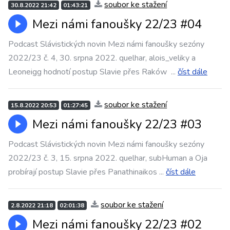
soubor ke stažení
30.8.2022 21:42
01:43:21
Mezi námi fanoušky 22/23 #04
Podcast Slávistických novin Mezi námi fanoušky sezóny
2022/23 č. 4, 30. srpna 2022. quelhar, alois_veliky a
Leoneigg hodnotí postup Slavie přes Raków
...
číst dále
soubor ke stažení
15.8.2022 20:53
01:27:45
Mezi námi fanoušky 22/23 #03
Podcast Slávistických novin Mezi námi fanoušky sezóny
2022/23 č. 3, 15. srpna 2022. quelhar, subHuman a Oja
probírají postup Slavie přes Panathinaikos
...
číst dále
soubor ke stažení
2.8.2022 21:18
02:01:38
Mezi námi fanoušky 22/23 #02