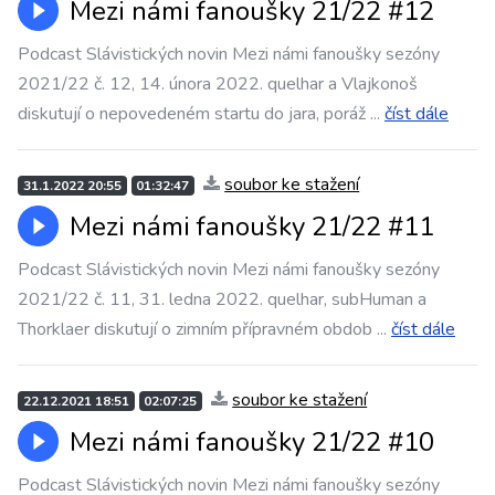
Mezi námi fanoušky 21/22 #12
Podcast Slávistických novin Mezi námi fanoušky sezóny
2021/22 č. 12, 14. února 2022. quelhar a Vlajkonoš
diskutují o nepovedeném startu do jara, poráž
...
číst dále
soubor ke stažení
31.1.2022 20:55
01:32:47
Mezi námi fanoušky 21/22 #11
Podcast Slávistických novin Mezi námi fanoušky sezóny
2021/22 č. 11, 31. ledna 2022. quelhar, subHuman a
Thorklaer diskutují o zimním přípravném obdob
...
číst dále
soubor ke stažení
22.12.2021 18:51
02:07:25
Mezi námi fanoušky 21/22 #10
Podcast Slávistických novin Mezi námi fanoušky sezóny