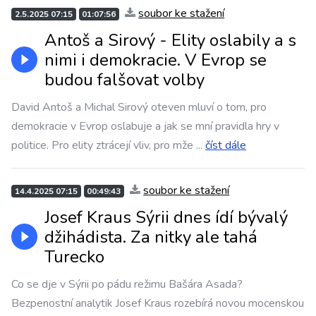
soubor ke stažení
2.5.2025 07:15
01:07:56
Antoš a Sirový - Elity oslabily a s
nimi i demokracie. V Evrop se
budou falšovat volby
David Antoš a Michal Sirový oteven mluví o tom, pro
demokracie v Evrop oslabuje a jak se mní pravidla hry v
politice. Pro elity ztrácejí vliv, pro mže
...
číst dále
soubor ke stažení
14.4.2025 07:15
00:49:43
Josef Kraus Sýrii dnes ídí bývalý
džihádista. Za nitky ale tahá
Turecko
Co se dje v Sýrii po pádu režimu Bašára Asada?
Bezpenostní analytik Josef Kraus rozebírá novou mocenskou