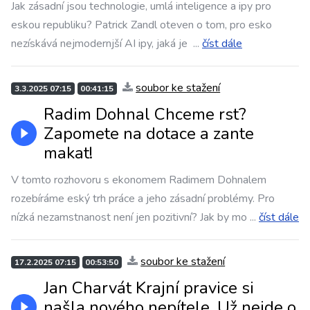
Jak zásadní jsou technologie, umlá inteligence a ipy pro
eskou republiku? Patrick Zandl oteven o tom, pro esko
nezískává nejmodernjší AI ipy, jaká je
...
číst dále
soubor ke stažení
3.3.2025 07:15
00:41:15
Radim Dohnal Chceme rst?
Zapomete na dotace a zante
makat!
V tomto rozhovoru s ekonomem Radimem Dohnalem
rozebíráme eský trh práce a jeho zásadní problémy. Pro
nízká nezamstnanost není jen pozitivní? Jak by mo
...
číst dále
soubor ke stažení
17.2.2025 07:15
00:53:50
Jan Charvát Krajní pravice si
našla nového nepítele. Už nejde o