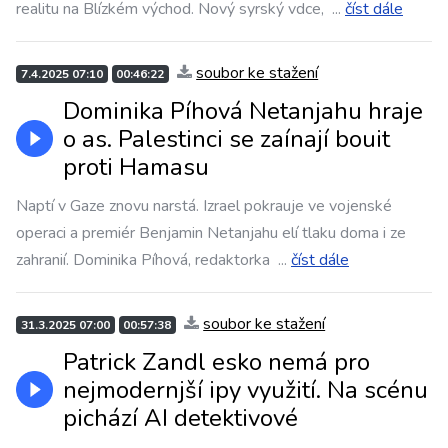
realitu na Blízkém východ. Nový syrský vdce,
...
číst dále
soubor ke stažení
7.4.2025 07:10
00:46:22
Dominika Píhová Netanjahu hraje
o as. Palestinci se zaínají bouit
proti Hamasu
Naptí v Gaze znovu narstá. Izrael pokrauje ve vojenské
operaci a premiér Benjamin Netanjahu elí tlaku doma i ze
zahranií. Dominika Píhová, redaktorka
...
číst dále
soubor ke stažení
31.3.2025 07:00
00:57:38
Patrick Zandl esko nemá pro
nejmodernjší ipy využití. Na scénu
pichází AI detektivové