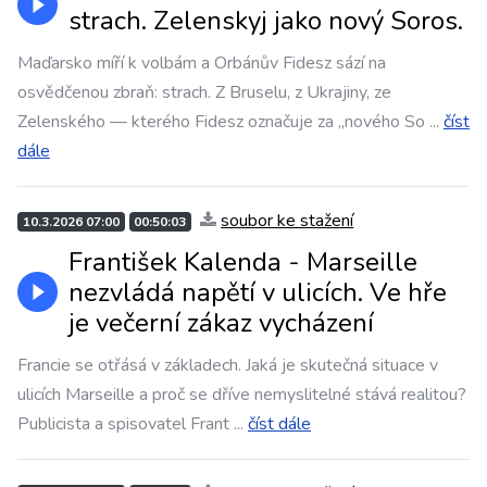
strach. Zelenskyj jako nový Soros.
Maďarsko míří k volbám a Orbánův Fidesz sází na
osvědčenou zbraň: strach. Z Bruselu, z Ukrajiny, ze
Zelenského — kterého Fidesz označuje za „nového So
...
číst
dále
soubor ke stažení
10.3.2026 07:00
00:50:03
František Kalenda - Marseille
nezvládá napětí v ulicích. Ve hře
je večerní zákaz vycházení
Francie se otřásá v základech. Jaká je skutečná situace v
ulicích Marseille a proč se dříve nemyslitelné stává realitou?
Publicista a spisovatel Frant
...
číst dále