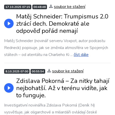
soubor ke stažení
17.10.2025 07:15
00:48:46
Matěj Schneider: Trumpismus 2.0
ztrácí dech. Demokraté ale
odpověď pořád nemají
Matěj Schneider (novinář serveru Voxpot, autor podcastu
Redneck) popisuje, jak se změnila atmosféra ve Spojených
státech – od atentátu na Charlieho Ki
...
číst dále
soubor ke stažení
8.10.2025 07:00
00:55:54
Zdislava Pokorná – Za nitky tahají
nejbohatší. Až v terénu vidíte, jak
to funguje.
Investigativní novinářka Zdislava Pokorná (Deník N)
vysvětluje, jak oligarchové a miliardáři ovládají české