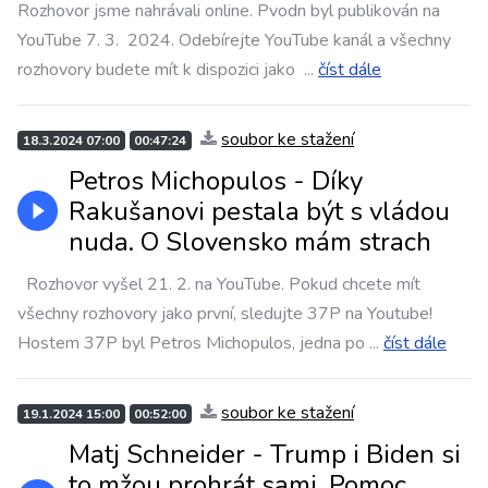
Rozhovor jsme nahrávali online. Pvodn byl publikován na
YouTube 7. 3. 2024. Odebírejte YouTube kanál a všechny
rozhovory budete mít k dispozici jako
...
číst dále
soubor ke stažení
18.3.2024 07:00
00:47:24
Petros Michopulos - Díky
Rakušanovi pestala být s vládou
nuda. O Slovensko mám strach
Rozhovor vyšel 21. 2. na YouTube. Pokud chcete mít
všechny rozhovory jako první, sledujte 37P na Youtube!
Hostem 37P byl Petros Michopulos, jedna po
...
číst dále
soubor ke stažení
19.1.2024 15:00
00:52:00
Matj Schneider - Trump i Biden si
to mžou prohrát sami. Pomoc