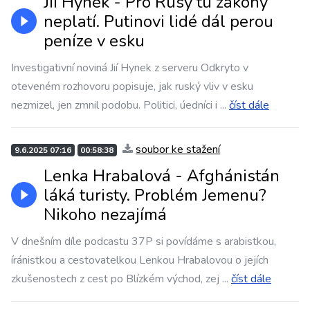
Jií Hynek - Pro Rusy tu zákony
neplatí. Putinovi lidé dál perou
peníze v esku
Investigativní noviná Jií Hynek z serveru Odkryto v
oteveném rozhovoru popisuje, jak ruský vliv v esku
nezmizel, jen zmnil podobu. Politici, úedníci i
...
číst dále
soubor ke stažení
9.6.2025 07:16
00:58:38
Lenka Hrabalová - Afghánistán
láká turisty. Problém Jemenu?
Nikoho nezajímá
V dnešním díle podcastu 37P si povídáme s arabistkou,
íránistkou a cestovatelkou Lenkou Hrabalovou o jejích
zkušenostech z cest po Blízkém východ, zej
...
číst dále