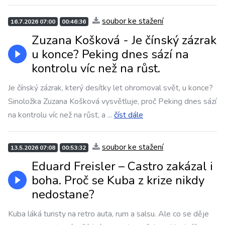
soubor ke stažení
16.7.2026 07:00
00:46:36
Zuzana Košková - Je čínský zázrak
u konce? Peking dnes sází na
kontrolu víc než na růst.
Je čínský zázrak, který desítky let ohromoval svět, u konce?
Sinoložka Zuzana Košková vysvětluje, proč Peking dnes sází
na kontrolu víc než na růst, a
...
číst dále
soubor ke stažení
13.5.2026 07:08
00:53:32
Eduard Freisler – Castro zakázal i
boha. Proč se Kuba z krize nikdy
nedostane?
Kuba láká turisty na retro auta, rum a salsu. Ale co se děje