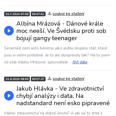
soubor ke stažení
15.7.2024 07:00
00:47:51
Albína Mrázová - Dánové krále
moc neeší. Ve Švédsku proti sob
bojují gangy teenager
Severské zem asto bereme jako jednu skupinu stát, které
jsou si velmi podobné. Je to ale doopravdy tak? Na to jsem
se ptal Albíny Mrázové, spisovatelk
...
číst dále
soubor ke stažení
15.6.2024 08:00
00:57:37
Jakub Hlávka - Ve zdravotnictví
chybjí analýzy i data. Na
nadstandard není esko pipravené
Máme zdravotnictví na dobré úrovni? A jak se to zmní s