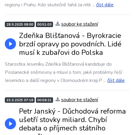
regiony i Prahu. Kdo skutečně tahá za nitk
...
číst dále
soubor ke stažení
28.9.2025 08:00
00:51:03
Zdeňka Blišťanová - Byrokracie
brzdí opravy po povodních. Lidé
musí k zubařovi do Polska
Starostka Jeseníku Zdeňka Blišťanová kandiduje do
Poslanecké sněmovny a mluví o tom, jaké problémy řeší
Jesenicko a další regiony v Olomouckém kraji.P
...
číst dále
soubor ke stažení
15.9.2025 07:18
00:58:21
Petr Janský - Důchodová reforma
ušetří stovky miliard. Chybí
debata o příjmech státního