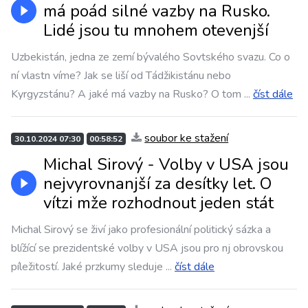
má poád silné vazby na Rusko.
Lidé jsou tu mnohem otevenjší
Uzbekistán, jedna ze zemí bývalého Sovtského svazu. Co o
ní vlastn víme? Jak se liší od Tádžikistánu nebo
Kyrgyzstánu? A jaké má vazby na Rusko? O tom
...
číst dále
soubor ke stažení
30.10.2024 07:30
00:58:52
Michal Sirový - Volby v USA jsou
nejvyrovnanjší za desítky let. O
vítzi mže rozhodnout jeden stát
Michal Sirový se živí jako profesionální politický sázka a
blížící se prezidentské volby v USA jsou pro nj obrovskou
píležitostí. Jaké przkumy sleduje
...
číst dále