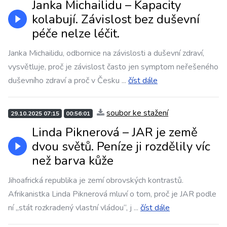
Janka Michailidu – Kapacity
kolabují. Závislost bez duševní
péče nelze léčit.
Janka Michailidu, odbornice na závislosti a duševní zdraví,
vysvětluje, proč je závislost často jen symptom neřešeného
duševního zdraví a proč v Česku
...
číst dále
soubor ke stažení
29.10.2025 07:15
00:56:01
Linda Piknerová – JAR je země
dvou světů. Peníze ji rozdělily víc
než barva kůže
Jihoafrická republika je zemí obrovských kontrastů.
Afrikanistka Linda Piknerová mluví o tom, proč je JAR podle
ní „stát rozkradený vlastní vládou“, j
...
číst dále