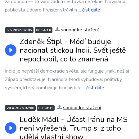
za oponou — to vám žádná cestovka neřekne. Novinář a
publicista Eduard Freisler strávil n
...
číst dále
soubor ke stažení
5.5.2026 07:05
00:54:16
Zdeněk Štipl - Módí buduje
nacionalistickou Indii. Svět ještě
nepochopil, co to znamená
Indie je největší demokracie světa, ale funguje jinak, než si
Západ představuje. Narendra Modi vybudoval politický
systém, který kombinuje hinduistick
...
číst dále
soubor ke stažení
20.4.2026 07:00
00:50:31
Luděk Mádl - Účast Iránu na MS
není vyřešená. Trump si z toho
udělá vlastní show