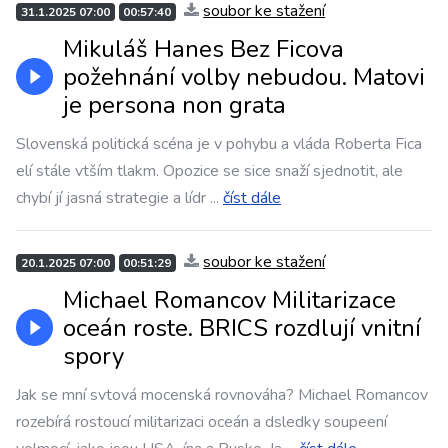
soubor ke stažení
31.1.2025 07:00
00:57:40
Mikuláš Hanes Bez Ficova
požehnání volby nebudou. Matovi
je persona non grata
Slovenská politická scéna je v pohybu a vláda Roberta Fica
elí stále vtším tlakm. Opozice se sice snaží sjednotit, ale
chybí jí jasná strategie a lídr
...
číst dále
soubor ke stažení
20.1.2025 07:00
00:51:29
Michael Romancov Militarizace
oceán roste. BRICS rozdlují vnitní
spory
Jak se mní svtová mocenská rovnováha? Michael Romancov
rozebírá rostoucí militarizaci oceán a dsledky soupeení