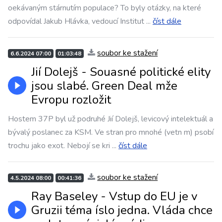
oekávaným stárnutím populace? To byly otázky, na které
odpovídal Jakub Hlávka, vedoucí Institut
...
číst dále
soubor ke stažení
6.6.2024 07:00
01:03:48
Jií Dolejš - Souasné politické elity
jsou slabé. Green Deal mže
Evropu rozložit
Hostem 37P byl už podruhé Jií Dolejš, levicový intelektuál a
bývalý poslanec za KSM. Ve stran pro mnohé (vetn m) psobí
trochu jako exot. Nebojí se kri
...
číst dále
soubor ke stažení
4.5.2024 08:00
00:41:36
Ray Baseley - Vstup do EU je v
Gruzii téma íslo jedna. Vláda chce