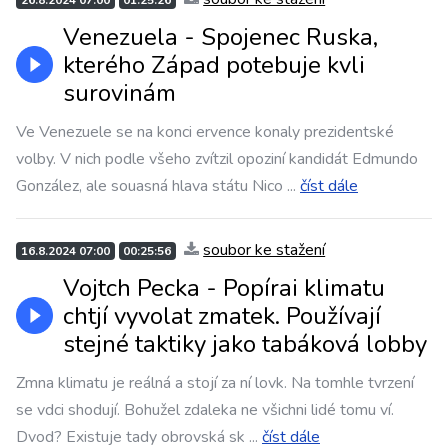
26.8.2024 07:00
01:25:26
Venezuela - Spojenec Ruska,
kterého Západ potebuje kvli
surovinám
Ve Venezuele se na konci ervence konaly prezidentské
volby. V nich podle všeho zvítzil opoziní kandidát Edmundo
González, ale souasná hlava státu Nico
...
číst dále
soubor ke stažení
16.8.2024 07:00
00:25:56
Vojtch Pecka - Popírai klimatu
chtjí vyvolat zmatek. Používají
stejné taktiky jako tabáková lobby
Zmna klimatu je reálná a stojí za ní lovk. Na tomhle tvrzení
se vdci shodují. Bohužel zdaleka ne všichni lidé tomu ví.
Dvod? Existuje tady obrovská sk
...
číst dále