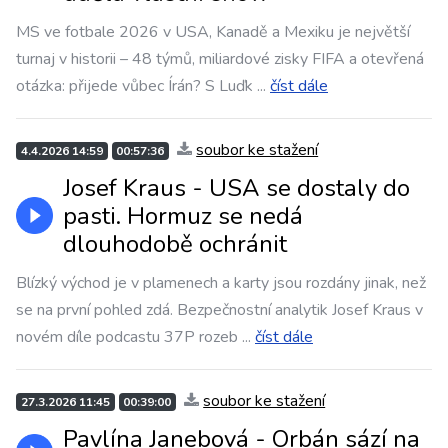
MS ve fotbale 2026 v USA, Kanadě a Mexiku je největší
turnaj v historii – 48 týmů, miliardové zisky FIFA a otevřená
otázka: přijede vůbec Írán? S Luďk
...
číst dále
soubor ke stažení
4.4.2026 14:59
00:57:36
Josef Kraus - USA se dostaly do
pasti. Hormuz se nedá
dlouhodobě ochránit
Blízký východ je v plamenech a karty jsou rozdány jinak, než
se na první pohled zdá. Bezpečnostní analytik Josef Kraus v
novém díle podcastu 37P rozeb
...
číst dále
soubor ke stažení
27.3.2026 11:45
00:39:00
Pavlína Janebová - Orbán sází na