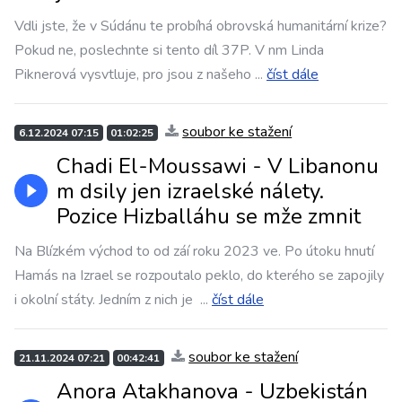
Vdli jste, že v Súdánu te probíhá obrovská humanitární krize?
Pokud ne, poslechnte si tento díl 37P. V nm Linda
Piknerová vysvtluje, pro jsou z našeho
...
číst dále
soubor ke stažení
6.12.2024 07:15
01:02:25
Chadi El-Moussawi - V Libanonu
m dsily jen izraelské nálety.
Pozice Hizballáhu se mže zmnit
Na Blízkém východ to od záí roku 2023 ve. Po útoku hnutí
Hamás na Izrael se rozpoutalo peklo, do kterého se zapojily
i okolní státy. Jedním z nich je
...
číst dále
soubor ke stažení
21.11.2024 07:21
00:42:41
Anora Atakhanova - Uzbekistán