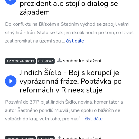
prezident ale stojí o dialog se
západem
Do konfliktu na Blízkém a Stedním východ se zapojil velmi
silný hrá - Irán. Stalo se tak jen nkolik hodin po tom, co Izrael
zaal pronikat na území sou
...
číst dále
soubor ke stažení
12.9.2024 06:33
00:50:47
Jindich Šídlo - Boj s korupcí je
vyprázdnná fráze. Poptávka po
reformách v R neexistuje
Pozvání do 37P pijal Jindich Šídlo, noviná, komentátor a
autor Šastného pondlí. Mluvili jsme spolu o blížících se
volbách do kraj, vetn toho, pro mají
...
číst dále
soubor ke stažení