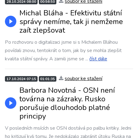
soubor ke stažení
28.10.2024 08:00
00:56:50
Michal Bláha - Efektivitu státní
správy nemíme, tak ji nemžeme
zaít zlepšovat
Po rozhovoru o digitalizaci jsme si s Michalem Bláhou
povídali znovu, tentokrát o tom, jak by se mohla zlepšit
kvalita státní správy. A zamili jsme se
...
číst dále
soubor ke stažení
17.10.2024 07:15
01:01:35
Barbora Novotná - OSN není
továrna na zázraky. Rusko
porušuje dlouhodob platné
principy
V posledních msících se OSN dostává po palbu kritiky. Jedni
ho kritizují kvli tomu, že nedokázalo zabránit útoku Ruska na