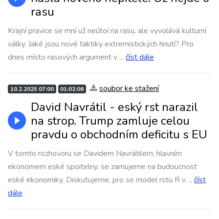
rasu
Krajní pravice se mní už neútoí na rasu, ale vyvolává kulturní
války. Jaké jsou nové taktiky extremistických hnutí? Pro
dnes místo rasových argument v
...
číst dále
soubor ke stažení
10.2.2025 07:00
01:02:06
David Navrátil - eský rst narazil
na strop. Trump zamluje celou
pravdu o obchodním deficitu s EU
V tomto rozhovoru se Davidem Navrátilem, hlavním
ekonomem eské spoitelny, se zamujeme na budoucnost
eské ekonomiky. Diskutujeme, pro se model rstu R v
...
číst
dále