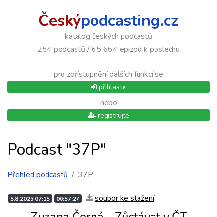
Český
podcasting.cz
katalog českých podcastů
254 podcastů / 65 664 epizod k poslechu
pro zpřístupnění dalších funkcí se
přihlaste
nebo
registrujte
Podcast "37P"
Přehled podcastů
37P
soubor ke stažení
5.8.2026 07:15
00:57:27
Zuzana Černá - Zůstávat v ČT