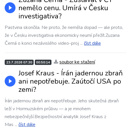
nemělo cenu. Umírá v Česku
investigativa?
Pastvina skončila. Ne proto, že neměla dopad — ale proto,
že v Česku investigativa ekonomicky neumí přežít.Zuzana
Černá o konci nezávislého video-proj
...
číst dále
soubor ke stažení
23.7.2026 07:30
00:50:14
Josef Kraus - Írán jadernou zbraň
ani nepotřebuje. Zaútočí USA po
zemi?
Írán jadernou zbraň ani nepotřebuje. Jeho skutečná zbraň
leží v Hormuzském průlivu — a je mnohem
nebezpečnější.Bezpečnostní analytik Josef Kraus z
Mas
...
číst dále