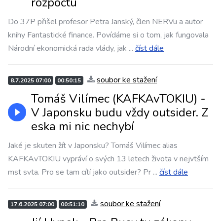
rozpočtu
Do 37P přišel profesor Petra Janský, člen NERVu a autor
knihy Fantastické finance. Povídáme si o tom, jak fungovala
Národní ekonomická rada vlády, jak
...
číst dále
soubor ke stažení
8.7.2025 07:00
00:50:15
Tomáš Vilímec (KAFKAvTOKIU) -
V Japonsku budu vždy outsider. Z
eska mi nic nechybí
Jaké je skuten žít v Japonsku? Tomáš Vilímec alias
KAFKAvTOKIU vypráví o svých 13 letech života v nejvtším
mst svta. Pro se tam cítí jako outsider? Pr
...
číst dále
soubor ke stažení
17.6.2025 07:00
00:51:10