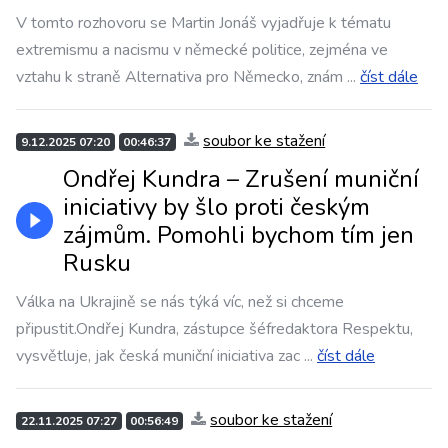
V tomto rozhovoru se Martin Jonáš vyjadřuje k tématu
extremismu a nacismu v německé politice, zejména ve
vztahu k straně Alternativa pro Německo, znám
...
číst dále
soubor ke stažení
9.12.2025 07:20
00:46:37
Ondřej Kundra – Zrušení muniční
iniciativy by šlo proti českým
zájmům. Pomohli bychom tím jen
Rusku
Válka na Ukrajině se nás týká víc, než si chceme
připustit.Ondřej Kundra, zástupce šéfredaktora Respektu,
vysvětluje, jak česká muniční iniciativa zac
...
číst dále
soubor ke stažení
22.11.2025 07:27
00:56:49