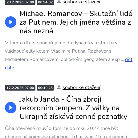
soubor ke stažení
23.2.2026 07:00
00:54:02
Michael Romancov – Skuteční lidé
za Putinem. Jejich jména většina z
nás nezná
V tomto díle se ponořujeme do dynamiky a struktury
vládnoucí elity kolem Vladimira Putina. Rozhovor s
Michaelem Romancovem, politickým geografem a exp
...
číst
dále
soubor ke stažení
17.2.2026 07:00
00:49:25
Jakub Janda - Čína zbrojí
rekordním tempem. Z války na
Ukrajině získává cenné poznatky
Čína otevřeně mluví o tom, že do roku 2027 chce být
připravená vojensky ovládnout Tchaj-wan. Co to znamená