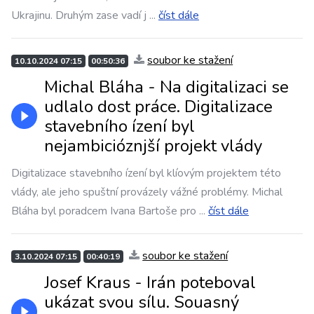
Ukrajinu. Druhým zase vadí j
...
číst dále
soubor ke stažení
10.10.2024 07:15
00:50:36
Michal Bláha - Na digitalizaci se
udlalo dost práce. Digitalizace
stavebního ízení byl
nejambicióznjší projekt vlády
Digitalizace stavebního ízení byl klíovým projektem této
vlády, ale jeho spuštní provázely vážné problémy. Michal
Bláha byl poradcem Ivana Bartoše pro
...
číst dále
soubor ke stažení
3.10.2024 07:15
00:40:19
Josef Kraus - Irán poteboval
ukázat svou sílu. Souasný