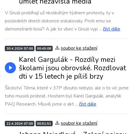
umlet nezávislá média
V Gruzii probíhají už nkolikátým týdnem protesty, ty v
posledních dnech dokonce eskalovaly. Proti emu se
demonstranti bouí? A jak to vbec v Gruzii vyp
...
číst dále
soubor ke stažení
30.4.2024 07:00
00:45:08
Karel Gargulák - Rozdíly mezi
školami jsou obrovské. Rozdlovat
dti v 15 letech je píliš brzy
Školství. Téma, které v 37P dlouho nebylo, ale o to víc jsme
toho museli probrat. Hostem byl Karel Gargulák, analytik
PAQ Research. Mluvili jsme o akt
...
číst dále
soubor ke stažení
22.4.2024 07:00
00:51:51