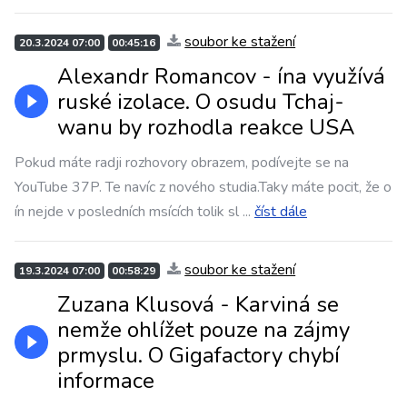
soubor ke stažení
20.3.2024 07:00
00:45:16
Alexandr Romancov - ína využívá
ruské izolace. O osudu Tchaj-
wanu by rozhodla reakce USA
Pokud máte radji rozhovory obrazem, podívejte se na
YouTube 37P. Te navíc z nového studia.Taky máte pocit, že o
ín nejde v posledních msících tolik sl
...
číst dále
soubor ke stažení
19.3.2024 07:00
00:58:29
Zuzana Klusová - Karviná se
nemže ohlížet pouze na zájmy
prmyslu. O Gigafactory chybí
informace