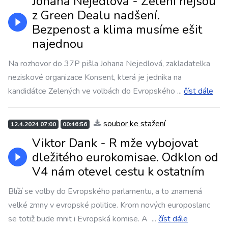
Johana Nejedlová - Zelení nejsou
z Green Dealu nadšení.
Bezpenost a klima musíme ešit
najednou
Na rozhovor do 37P pišla Johana Nejedlová, zakladatelka
neziskové organizace Konsent, která je jednika na
kandidátce Zelených ve volbách do Evropského
...
číst dále
soubor ke stažení
12.4.2024 07:00
00:46:56
Viktor Dank - R mže vybojovat
dležitého eurokomisae. Odklon od
V4 nám otevel cestu k ostatním
Blíží se volby do Evropského parlamentu, a to znamená
velké zmny v evropské politice. Krom nových europoslanc
se totiž bude mnit i Evropská komise. A
...
číst dále