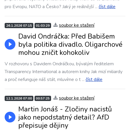
pro Evropu, NATO a Česko? Jaký je reálnější
...
číst dále
soubor ke stažení
26.1.2026 07:15
01:03:29
David Ondráčka: Před Babišem
byla politika divadlo. Oligarchové
mohou zničit kohokoliv
V rozhovoru s Davidem Ondráčkou, bývalým ředitelem
Transparency International a autorem knihy Jak mizí miliardy
a proč nefunguje náš stát, mluvíme o t
...
číst dále
soubor ke stažení
12.1.2026 07:00
00:57:25
Martin Jonáš - Zločiny nacistů
jako nepodstatný detail? AfD
přepisuje dějiny