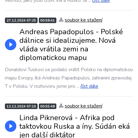
velmocí, jako jsou USA, ína a Rusko. Ja
...
číst dále
soubor ke stažení
27.12.2024 07:25
00:58:41
Andreas Papadopulos - Polské
dálnice si idealizujeme. Nová
vláda vrátila zemi na
diplomatickou mapu
Donaldovi Tuskovi se podailo vrátit Polsko na diplomatickou
mapu Evropy, íká Andreas Papadopulos, zahraniní zpravodaj
T v Polsku. V rozhovoru jsme pro
...
číst dále
soubor ke stažení
12.12.2024 07:15
00:55:48
Linda Piknerová - Afrika pod
taktovkou Ruska a íny. Súdán eká
jen další diktátor