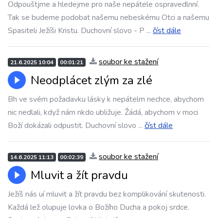
Odpouštjme a hledejme pro naše nepátele ospravedlnní.
Tak se budeme podobat našemu nebeskému Otci a našemu
Spasiteli Ježíši Kristu. Duchovní slovo - P
...
číst dále
soubor ke stažení
21.6.2025 10:04
00:01:21
Neodplácet zlým za zlé
Bh ve svém požadavku lásky k nepátelm nechce, abychom
nic nedlali, když nám nkdo ubližuje. Žádá, abychom v moci
Boží dokázali odpustit. Duchovní slovo
...
číst dále
soubor ke stažení
14.6.2025 11:13
00:02:39
Mluvit a žít pravdu
Ježíš nás uí mluvit a žít pravdu bez komplikování skutenosti.
Každá lež olupuje lovka o Božího Ducha a pokoj srdce.