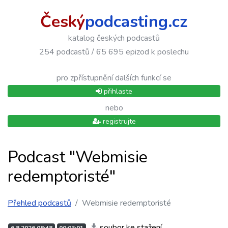
Český
podcasting.cz
katalog českých podcastů
254 podcastů / 65 695 epizod k poslechu
pro zpřístupnění dalších funkcí se
přihlaste
nebo
registrujte
Podcast "Webmisie
redemptoristé"
Přehled podcastů
Webmisie redemptoristé
soubor ke stažení