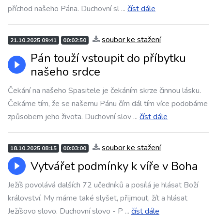
příchod našeho Pána. Duchovní sl
...
číst dále
soubor ke stažení
21.10.2025 09:41
00:02:50
Pán touží vstoupit do příbytku
našeho srdce
Čekání na našeho Spasitele je čekáním skrze činnou lásku.
Čekáme tím, že se našemu Pánu čím dál tím více podobáme
způsobem jeho života. Duchovní slov
...
číst dále
soubor ke stažení
18.10.2025 08:15
00:03:00
Vytvářet podmínky k víře v Boha
Ježíš povolává dalších 72 učedníků a posílá je hlásat Boží
království. My máme také slyšet, přijmout, žít a hlásat
Ježíšovo slovo. Duchovní slovo - P
...
číst dále