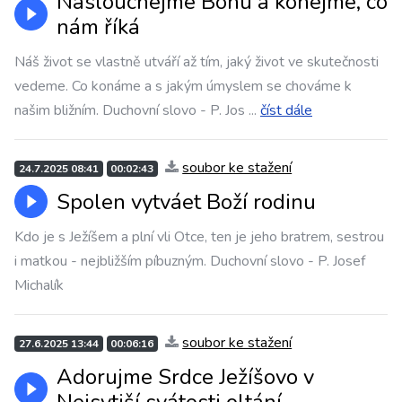
Naslouchejme Bohu a konejme, co
nám říká
Náš život se vlastně utváří až tím, jaký život ve skutečnosti
vedeme. Co konáme a s jakým úmyslem se chováme k
našim bližním. Duchovní slovo - P. Jos
...
číst dále
soubor ke stažení
24.7.2025 08:41
00:02:43
Spolen vytváet Boží rodinu
Kdo je s Ježíšem a plní vli Otce, ten je jeho bratrem, sestrou
i matkou - nejbližším píbuzným. Duchovní slovo - P. Josef
Michalík
soubor ke stažení
27.6.2025 13:44
00:06:16
Adorujme Srdce Ježíšovo v