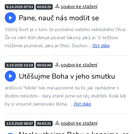
soubor ke stažení
8.10.2025 07:53
00:03:25
Pane, nauč nás modlit se
Věčný život je v tom, že poznáme našeho nebeského Otce.
Že se nám Bůh daruje poznat takový, jaký je. V Ježíšovi
můžeme poznávat, jaký je Otec. Duchov
...
číst dále
soubor ke stažení
3.10.2025 10:16
00:02:40
Utěšujme Boha v jeho smutku
Ježíšovo "běda" nás má upozornit na to, jak zacházíme s
Božími milostmi - dary, které jsme od něj obdrželi. Kolik lidí
by si vroucně zamilovalo Boha,
...
číst dále
soubor ke stažení
13.9.2025 08:07
00:03:31