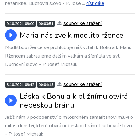
nezanikne. Duchovní slovo - P. Jose
...
číst dále
soubor ke stažení
9.10.2024 09:00
00:03:54
Maria nás zve k modlitb ržence
Modlitbou ržence se prohlubuje náš vztah k Bohu a k Marii.
Ržencem zabraujeme dalším válkám a šíení zla ve svt.
Duchovní slovo - P. Josef Michalík
soubor ke stažení
8.10.2024 09:42
00:04:15
Láska k Bohu a k bližnímu otvírá
nebeskou bránu
Ježíš nám v podobenství o milosrdném samaritánovi mluví o
milosrdenství, které otvírá nebeskou bránu. Duchovní slovo
- P. Josef Michalík