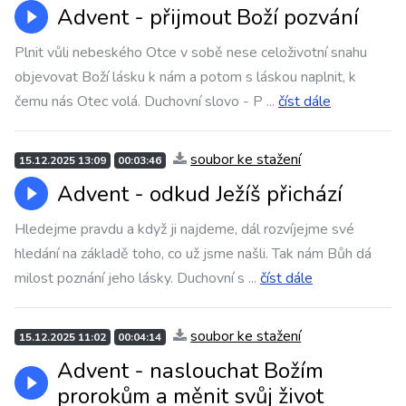
Advent - přijmout Boží pozvání
Plnit vůli nebeského Otce v sobě nese celoživotní snahu
objevovat Boží lásku k nám a potom s láskou naplnit, k
čemu nás Otec volá. Duchovní slovo - P
...
číst dále
soubor ke stažení
15.12.2025 13:09
00:03:46
Advent - odkud Ježíš přichází
Hledejme pravdu a když ji najdeme, dál rozvíjejme své
hledání na základě toho, co už jsme našli. Tak nám Bůh dá
milost poznání jeho lásky. Duchovní s
...
číst dále
soubor ke stažení
15.12.2025 11:02
00:04:14
Advent - naslouchat Božím
prorokům a měnit svůj život