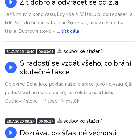
Žít dobro a odvracet se od zla
Ježíš mluví o konci časů, kdy lidé žijící lásku budou spaseni a
lidé žijící zlo budou zatraceni. Žijme tak, aby v nás rostla
láska. Duchovní slovo -
...
číst dále
soubor ke stažení
31.7.2026 10:40
00:03:03
S radostí se vzdát všeho, co brání
skutečné lásce
Objevme Boha jako poklad našeho srdce, jako nejvzácnější
perlu. Všechno máme od něj, on čeká na naši lásku.
Duchovní slovo - P. Josef Michalčík
soubor ke stažení
29.7.2026 09:27
00:05:17
Dozrávat do šťastné věčnosti