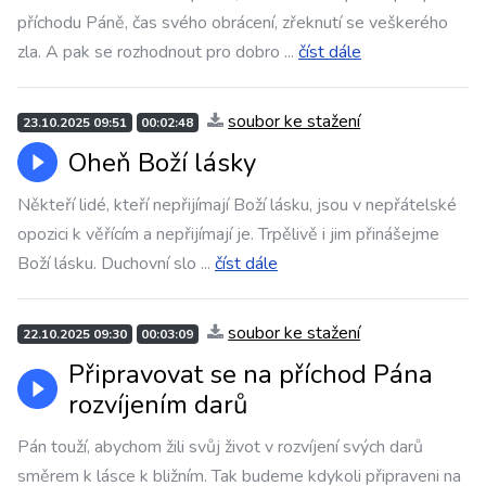
příchodu Páně, čas svého obrácení, zřeknutí se veškerého
zla. A pak se rozhodnout pro dobro
...
číst dále
soubor ke stažení
23.10.2025 09:51
00:02:48
Oheň Boží lásky
Někteří lidé, kteří nepřijímají Boží lásku, jsou v nepřátelské
opozici k věřícím a nepřijímají je. Trpělivě i jim přinášejme
Boží lásku. Duchovní slo
...
číst dále
soubor ke stažení
22.10.2025 09:30
00:03:09
Připravovat se na příchod Pána
rozvíjením darů
Pán touží, abychom žili svůj život v rozvíjení svých darů
směrem k lásce k bližním. Tak budeme kdykoli připraveni na