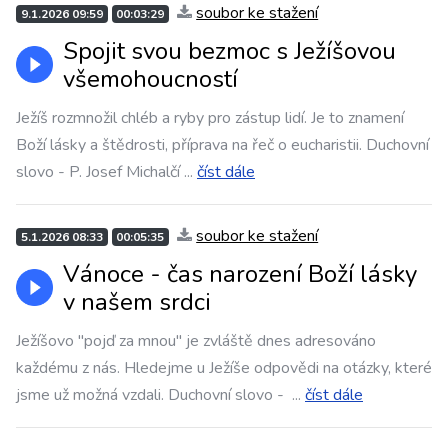
soubor ke stažení
9.1.2026 09:59
00:03:29
Spojit svou bezmoc s Ježíšovou
všemohoucností
Ježíš rozmnožil chléb a ryby pro zástup lidí. Je to znamení
Boží lásky a štědrosti, příprava na řeč o eucharistii. Duchovní
slovo - P. Josef Michalčí
...
číst dále
soubor ke stažení
5.1.2026 08:33
00:05:35
Vánoce - čas narození Boží lásky
v našem srdci
Ježíšovo "pojď za mnou" je zvláště dnes adresováno
každému z nás. Hledejme u Ježíše odpovědi na otázky, které
jsme už možná vzdali. Duchovní slovo -
...
číst dále