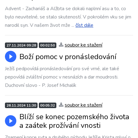
Advent - Zachariáš a Alžbta se dokali naplnní asu a to, co
bylo neuvitelné, se stalo skuteností. V pokroilém vku se jim
narodil syn. V našem život mže
...
číst dále
soubor ke stažení
27.11.2024 09:28
00:02:50
Boží pomoc v pronásledování
Ježíš pedpovídá pronásledování pro své vrné, ale také
pepovídá zvláštní pomoc v nesnázích a dar moudrosti.
Duchovní slovo - P. Josef Michalík
soubor ke stažení
26.11.2024 11:30
00:05:32
Blíží se konec pozemského života
a zaátek prožívání vnosti
Znamení konce svta a druhého píchodu Ježíše Krista mluví o