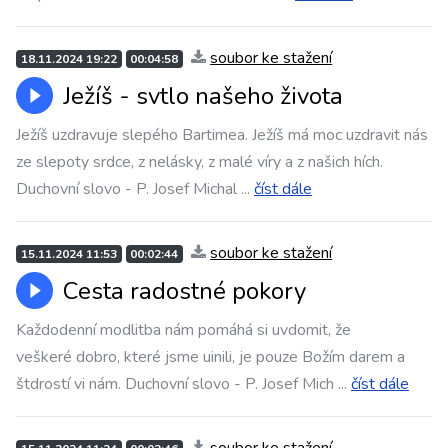
soubor ke stažení
18.11.2024 19:22
00:04:58
Ježíš - svtlo našeho života
Ježíš uzdravuje slepého Bartimea. Ježíš má moc uzdravit nás
ze slepoty srdce, z nelásky, z malé víry a z našich hích.
Duchovní slovo - P. Josef Michal
...
číst dále
soubor ke stažení
15.11.2024 11:53
00:02:44
Cesta radostné pokory
Každodenní modlitba nám pomáhá si uvdomit, že
veškeré dobro, které jsme uinili, je pouze Božím darem a
štdrostí vi nám. Duchovní slovo - P. Josef Mich
...
číst dále