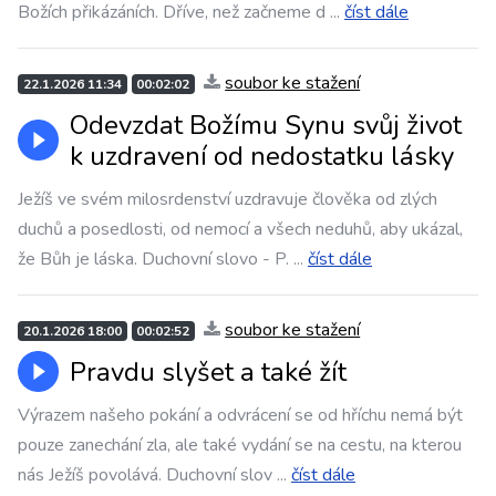
Božích přikázáních. Dříve, než začneme d
...
číst dále
soubor ke stažení
22.1.2026 11:34
00:02:02
Odevzdat Božímu Synu svůj život
k uzdravení od nedostatku lásky
Ježíš ve svém milosrdenství uzdravuje člověka od zlých
duchů a posedlosti, od nemocí a všech neduhů, aby ukázal,
že Bůh je láska. Duchovní slovo - P.
...
číst dále
soubor ke stažení
20.1.2026 18:00
00:02:52
Pravdu slyšet a také žít
Výrazem našeho pokání a odvrácení se od hříchu nemá být
pouze zanechání zla, ale také vydání se na cestu, na kterou
nás Ježíš povolává. Duchovní slov
...
číst dále