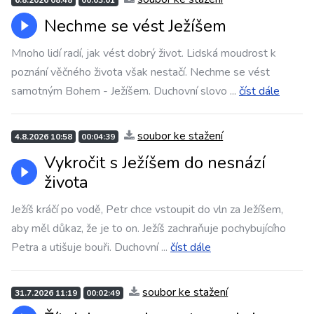
6.8.2026 08:48
00:03:01
Nechme se vést Ježíšem
Mnoho lidí radí, jak vést dobrý život. Lidská moudrost k
poznání věčného života však nestačí. Nechme se vést
samotným Bohem - Ježíšem. Duchovní slovo
...
číst dále
soubor ke stažení
4.8.2026 10:58
00:04:39
Vykročit s Ježíšem do nesnází
života
Ježíš kráčí po vodě, Petr chce vstoupit do vln za Ježíšem,
aby měl důkaz, že je to on. Ježíš zachraňuje pochybujícího
Petra a utišuje bouři. Duchovní
...
číst dále
soubor ke stažení
31.7.2026 11:19
00:02:49