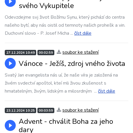
svého Vykupitele
Odevzdejme svj život Božímu Synu, který pichází do centra
našeho bytí, aby nás oistil od temnoty našich prohešk a vin.
Duchovní slovo - P. Josef Micha
...
číst dále
soubor ke stažení
27.12.2024 10:49
00:02:59
Vánoce - Ježíš, zdroj vného života
Svatý Jan evangelista nás uí, že naše víra je založená na
živém svdectví apoštol, kteí mli živou zkušenost s
hmatatelným, živým, lidským a milosrdným
...
číst dále
soubor ke stažení
23.12.2024 10:25
00:03:59
Advent - chválit Boha za jeho
dary