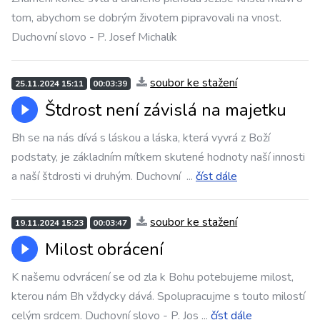
tom, abychom se dobrým životem pipravovali na vnost.
Duchovní slovo - P. Josef Michalík
soubor ke stažení
25.11.2024 15:11
00:03:39
Štdrost není závislá na majetku
Bh se na nás dívá s láskou a láska, která vyvrá z Boží
podstaty, je základním mítkem skutené hodnoty naší innosti
a naší štdrosti vi druhým. Duchovní
...
číst dále
soubor ke stažení
19.11.2024 15:23
00:03:47
Milost obrácení
K našemu odvrácení se od zla k Bohu potebujeme milost,
kterou nám Bh vždycky dává. Spolupracujme s touto milostí
celým srdcem. Duchovní slovo - P. Jos
...
číst dále