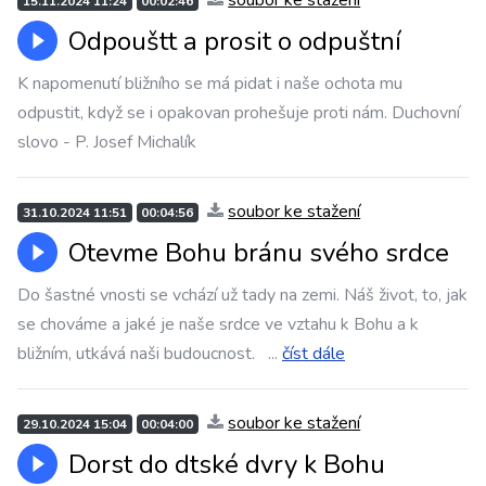
soubor ke stažení
15.11.2024 11:24
00:02:46
Odpouštt a prosit o odpuštní
K napomenutí bližního se má pidat i naše ochota mu
odpustit, když se i opakovan prohešuje proti nám. Duchovní
slovo - P. Josef Michalík
soubor ke stažení
31.10.2024 11:51
00:04:56
Otevme Bohu bránu svého srdce
Do šastné vnosti se vchází už tady na zemi. Náš život, to, jak
se chováme a jaké je naše srdce ve vztahu k Bohu a k
bližním, utkává naši budoucnost.
...
číst dále
soubor ke stažení
29.10.2024 15:04
00:04:00
Dorst do dtské dvry k Bohu