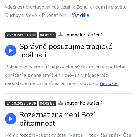
vděčnost prohluboval náš vztah k Bohu, k lidem i ke světu.
Duchovní slovo - P. Josef Mic
...
číst dále
soubor ke stažení
25.10.2025 10:32
00:03:30
Správně posuzujme tragické
události
Pokud nám v srdci už nějaký dlouhý čas rezonuje potřeba
obrácení a změna smýšlení i chování v nějaké věci,
neodkládejme to na zítra. Duchovní slovo -
...
číst dále
soubor ke stažení
24.10.2025 09:39
00:02:52
Rozeznat znamení Boží
přítomnosti
Máme rozeznávat znaky času, "kairos" - tedy čas spásy. Čas