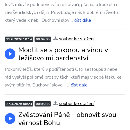
Ježíš mluví v podobenství o rozsévači, pšenici a koukolu o
završení lidských dějin. Povzbuzuje nás k dobrému životu,
který vede k nebi. Duchovní slov
...
číst dále
soubor ke stažení
29.6.2026 10:14
00:04:05
Modlit se s pokorou a vírou v
Ježíšovo milosrdenství
Pokorný Ježíš, který v podřízenosti Otci sestoupil z nebe,
rád vyslyší pokorné prosby těch, kteří mají v sobě lásku ke
svým bližním. Duchovní slovo -
...
číst dále
soubor ke stažení
27.3.2026 08:23
00:05:35
Zvěstování Páně - obnovit svou
věrnost Bohu