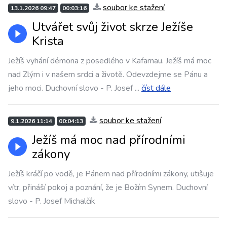
soubor ke stažení
13.1.2026 09:47
00:03:16
Utvářet svůj život skrze Ježíše
Krista
Ježíš vyhání démona z posedlého v Kafarnau. Ježíš má moc
nad Zlým i v našem srdci a životě. Odevzdejme se Pánu a
jeho moci. Duchovní slovo - P. Josef
...
číst dále
soubor ke stažení
9.1.2026 11:14
00:04:13
Ježíš má moc nad přírodními
zákony
Ježíš kráčí po vodě, je Pánem nad přírodními zákony, utišuje
vítr, přináší pokoj a poznání, že je Božím Synem. Duchovní
slovo - P. Josef Michalčík