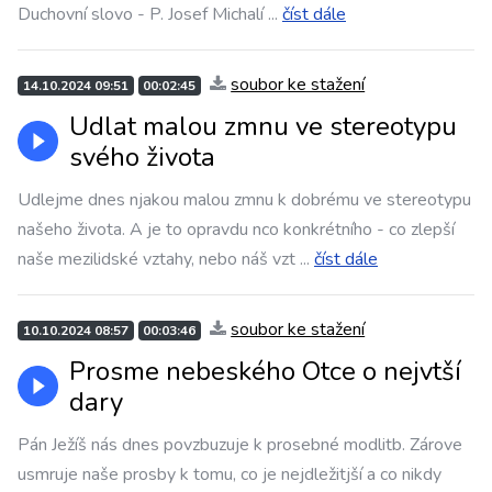
Duchovní slovo - P. Josef Michalí
...
číst dále
soubor ke stažení
14.10.2024 09:51
00:02:45
Udlat malou zmnu ve stereotypu
svého života
Udlejme dnes njakou malou zmnu k dobrému ve stereotypu
našeho života. A je to opravdu nco konkrétního - co zlepší
naše mezilidské vztahy, nebo náš vzt
...
číst dále
soubor ke stažení
10.10.2024 08:57
00:03:46
Prosme nebeského Otce o nejvtší
dary
Pán Ježíš nás dnes povzbuzuje k prosebné modlitb. Zárove
usmruje naše prosby k tomu, co je nejdležitjší a co nikdy