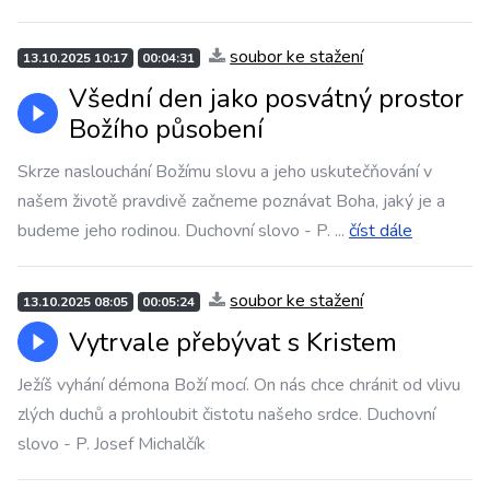
soubor ke stažení
13.10.2025 10:17
00:04:31
Všední den jako posvátný prostor
Božího působení
Skrze naslouchání Božímu slovu a jeho uskutečňování v
našem životě pravdivě začneme poznávat Boha, jaký je a
budeme jeho rodinou. Duchovní slovo - P.
...
číst dále
soubor ke stažení
13.10.2025 08:05
00:05:24
Vytrvale přebývat s Kristem
Ježíš vyhání démona Boží mocí. On nás chce chránit od vlivu
zlých duchů a prohloubit čistotu našeho srdce. Duchovní
slovo - P. Josef Michalčík