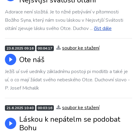
Nejsvtjší svátosti oltání
Adorace není složitá. Je to nžné pebývání v pítomnosti
Božího Syna, který nám svou láskou v Nejsvtjší Svátosti
oltání zjevuje lásku svého Otce. Duchov
...
číst dále
soubor ke stažení
23.6.2025 09:16
00:04:17
Ote náš
Ježíš uí své uedníky základnímu postoji pi modlitb a také je
uí, o co mají žádat svého nebeského Otce. Duchovní slovo -
P. Josef Michalík
soubor ke stažení
21.6.2025 10:40
00:03:16
Láskou k nepátelm se podobat
Bohu