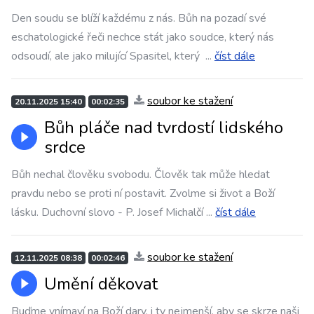
Den soudu se blíží každému z nás. Bůh na pozadí své
eschatologické řeči nechce stát jako soudce, který nás
odsoudí, ale jako milující Spasitel, který
...
číst dále
soubor ke stažení
20.11.2025 15:40
00:02:35
Bůh pláče nad tvrdostí lidského
srdce
Bůh nechal člověku svobodu. Člověk tak může hledat
pravdu nebo se proti ní postavit. Zvolme si život a Boží
lásku. Duchovní slovo - P. Josef Michalčí
...
číst dále
soubor ke stažení
12.11.2025 08:38
00:02:46
Umění děkovat
Buďme vnímaví na Boží dary, i ty nejmenší, aby se skrze naši