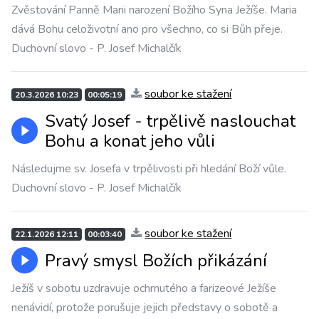
Zvěstování Panně Marii narození Božího Syna Ježíše. Maria
dává Bohu celoživotní ano pro všechno, co si Bůh přeje.
Duchovní slovo - P. Josef Michalčík
soubor ke stažení
20.3.2026 10:23
00:05:19
Svatý Josef - trpělivě naslouchat
Bohu a konat jeho vůli
Následujme sv. Josefa v trpělivosti při hledání Boží vůle.
Duchovní slovo - P. Josef Michalčík
soubor ke stažení
22.1.2026 12:11
00:03:40
Pravý smysl Božích přikázání
Ježíš v sobotu uzdravuje ochrnutého a farizeové Ježíše
nenávidí, protože porušuje jejich představy o sobotě a