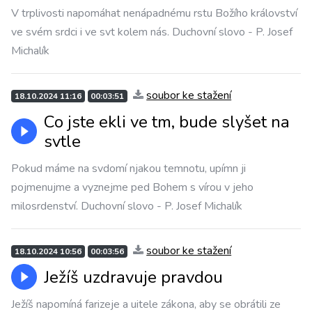
V trplivosti napomáhat nenápadnému rstu Božího království
ve svém srdci i ve svt kolem nás. Duchovní slovo - P. Josef
Michalík
soubor ke stažení
18.10.2024 11:16
00:03:51
Co jste ekli ve tm, bude slyšet na
svtle
Pokud máme na svdomí njakou temnotu, upímn ji
pojmenujme a vyznejme ped Bohem s vírou v jeho
milosrdenství. Duchovní slovo - P. Josef Michalík
soubor ke stažení
18.10.2024 10:56
00:03:56
Ježíš uzdravuje pravdou
Ježíš napomíná farizeje a uitele zákona, aby se obrátili ze