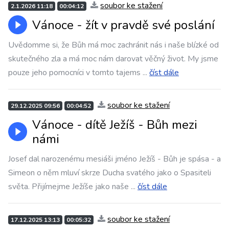
soubor ke stažení
2.1.2026 11:18
00:04:12
Vánoce - žít v pravdě své poslání
Uvědomme si, že Bůh má moc zachránit nás i naše blízké od
skutečného zla a má moc nám darovat věčný život. My jsme
pouze jeho pomocníci v tomto tajems
...
číst dále
soubor ke stažení
29.12.2025 09:56
00:04:52
Vánoce - dítě Ježíš - Bůh mezi
námi
Josef dal narozenému mesiáši jméno Ježíš - Bůh je spása - a
Simeon o něm mluví skrze Ducha svatého jako o Spasiteli
světa. Přijímejme Ježíše jako naše
...
číst dále
soubor ke stažení
17.12.2025 13:13
00:05:32