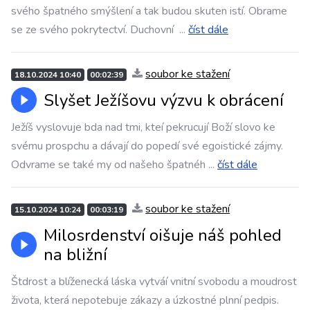
svého špatného smýšlení a tak budou skuten istí. Obrame
se ze svého pokrytectví. Duchovní
...
číst dále
soubor ke stažení
18.10.2024 10:40
00:02:39
Slyšet Ježíšovu výzvu k obrácení
Ježíš vyslovuje bda nad tmi, kteí pekrucují Boží slovo ke
svému prospchu a dávají do popedí své egoistické zájmy.
Odvrame se také my od našeho špatnéh
...
číst dále
soubor ke stažení
15.10.2024 10:24
00:03:19
Milosrdenství oišuje náš pohled
na bližní
Štdrost a blíženecká láska vytváí vnitní svobodu a moudrost
života, která nepotebuje zákazy a úzkostné plnní pedpis.