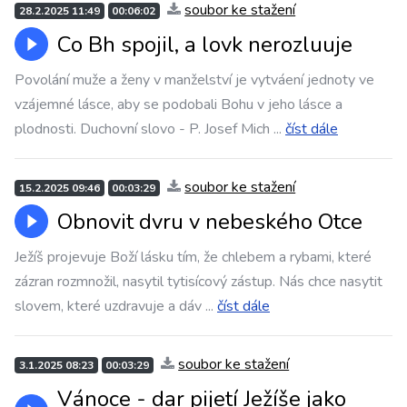
soubor ke stažení
28.2.2025 11:49
00:06:02
Co Bh spojil, a lovk nerozluuje
Povolání muže a ženy v manželství je vytváení jednoty ve
vzájemné lásce, aby se podobali Bohu v jeho lásce a
plodnosti. Duchovní slovo - P. Josef Mich
...
číst dále
soubor ke stažení
15.2.2025 09:46
00:03:29
Obnovit dvru v nebeského Otce
Ježíš projevuje Boží lásku tím, že chlebem a rybami, které
zázran rozmnožil, nasytil tytisícový zástup. Nás chce nasytit
slovem, které uzdravuje a dáv
...
číst dále
soubor ke stažení
3.1.2025 08:23
00:03:29
Vánoce - dar pijetí Ježíše jako