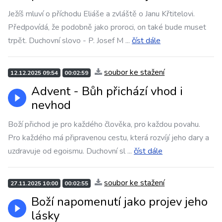
Ježíš mluví o příchodu Eliáše a zvláště o Janu Křtitelovi.
Předpovídá, že podobně jako proroci, on také bude muset
trpět. Duchovní slovo - P. Josef M
...
číst dále
soubor ke stažení
12.12.2025 09:54
00:02:59
Advent - Bůh přichází vhod i
nevhod
Boží přichod je pro každého člověka, pro každou povahu.
Pro každého má připravenou cestu, která rozvíjí jeho dary a
uzdravuje od egoismu. Duchovní sl
...
číst dále
soubor ke stažení
27.11.2025 10:00
00:02:55
Boží napomenutí jako projev jeho
lásky