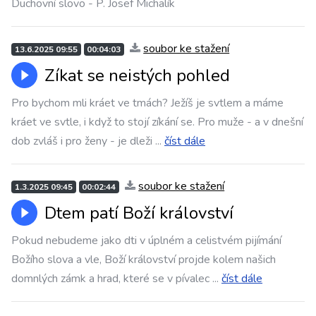
Duchovní slovo - P. Josef Michalík
soubor ke stažení
13.6.2025 09:55
00:04:03
Zíkat se neistých pohled
Pro bychom mli kráet ve tmách? Ježíš je svtlem a máme
kráet ve svtle, i když to stojí zíkání se. Pro muže - a v dnešní
dob zvláš i pro ženy - je dleži
...
číst dále
soubor ke stažení
1.3.2025 09:45
00:02:44
Dtem patí Boží království
Pokud nebudeme jako dti v úplném a celistvém pijímání
Božího slova a vle, Boží království projde kolem našich
domnlých zámk a hrad, které se v pívalec
...
číst dále