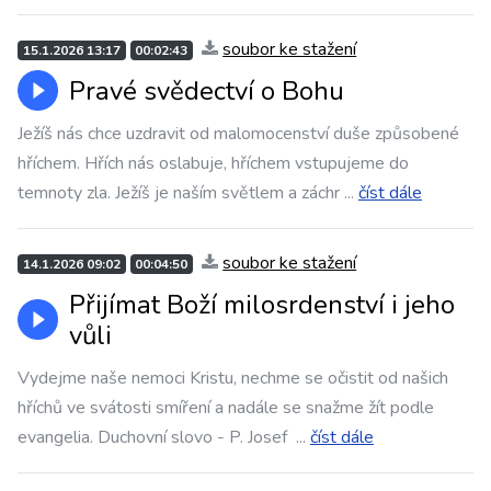
soubor ke stažení
15.1.2026 13:17
00:02:43
Pravé svědectví o Bohu
Ježíš nás chce uzdravit od malomocenství duše způsobené
hříchem. Hřích nás oslabuje, hříchem vstupujeme do
temnoty zla. Ježíš je naším světlem a záchr
...
číst dále
soubor ke stažení
14.1.2026 09:02
00:04:50
Přijímat Boží milosrdenství i jeho
vůli
Vydejme naše nemoci Kristu, nechme se očistit od našich
hříchů ve svátosti smíření a nadále se snažme žít podle
evangelia. Duchovní slovo - P. Josef
...
číst dále