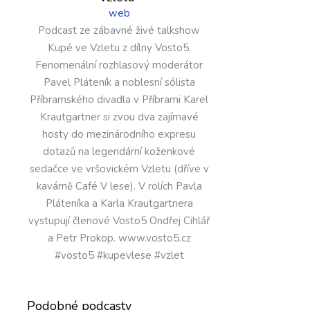
web
Podcast ze zábavné živé talkshow
Kupé ve Vzletu z dílny Vosto5.
Fenomenální rozhlasový moderátor
Pavel Pláteník a noblesní sólista
Příbramského divadla v Příbrami Karel
Krautgartner si zvou dva zajímavé
hosty do mezinárodního expresu
dotazů na legendární koženkové
sedačce ve vršovickém Vzletu (dříve v
kavárně Café V lese). V rolích Pavla
Pláteníka a Karla Krautgartnera
vystupují členové Vosto5 Ondřej Cihlář
a Petr Prokop. www.vosto5.cz
#vosto5 #kupevlese #vzlet
Podobné podcasty