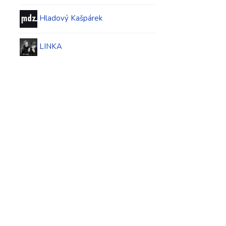
Hladový Kašpárek
LINKA