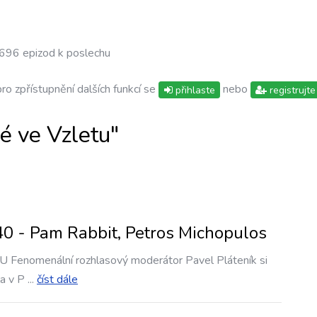
696 epizod k poslechu
pro zpřístupnění dalších funkcí se
nebo
přihlaste
registrujte
 ve Vzletu"
0 - Pam Rabbit, Petros Michopulos
U Fenomenální rozhlasový moderátor Pavel Pláteník si
a v P
...
číst dále