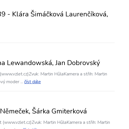
9 - Klára Šimáčková Laurenčíková,
a
ona Lewandowská, Jan Dobrovský
(www.vzlet.cz)Zvuk: Martin HůlaKamera a střih: Martin
ový moder
...
číst dále
 Němeček, Šárka Gmiterková
t (www.vzlet.cz)Zvuk: Martin HůlaKamera a střih: Martin