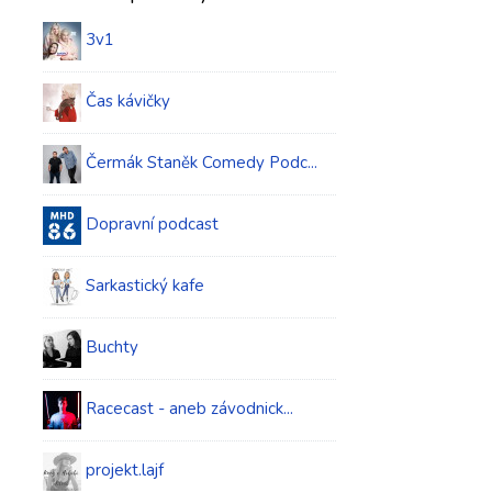
3v1
Čas kávičky
Čermák Staněk Comedy Podc...
Dopravní podcast
Sarkastický kafe
Buchty
Racecast - aneb závodnick...
projekt.lajf