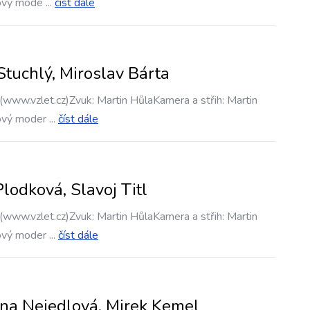
ový mode
...
číst dále
Stuchlý, Miroslav Bárta
(www.vzlet.cz)Zvuk: Martin HůlaKamera a střih: Martin
ový moder
...
číst dále
lodková, Slavoj Titl
(www.vzlet.cz)Zvuk: Martin HůlaKamera a střih: Martin
ový moder
...
číst dále
nna Nejedlová, Mirek Kemel