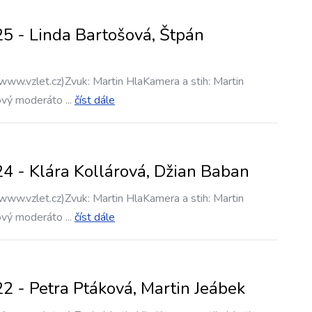
5 - Linda Bartošová, Štpán
www.vzlet.cz)Zvuk: Martin HlaKamera a stih: Martin
ový moderáto
...
číst dále
4 - Klára Kollárová, Džian Baban
www.vzlet.cz)Zvuk: Martin HlaKamera a stih: Martin
ový moderáto
...
číst dále
2 - Petra Ptáková, Martin Jeábek