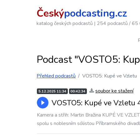
Český
podcasting.cz
katalog českých podcastů
|
254 podcastů / 65 
Podcast "VOSTO5: Kupé
Přehled podcastů
VOSTO5: Kupé ve Vzletu
soubor ke stažení
5.12.2025 11:34
00:42:34
VOSTO5: Kupé ve Vzletu 4
Kamera a střih: Martin Bražina KUPÉ VE VZLET
spolu s noblesním sólistou Příbramského divadl