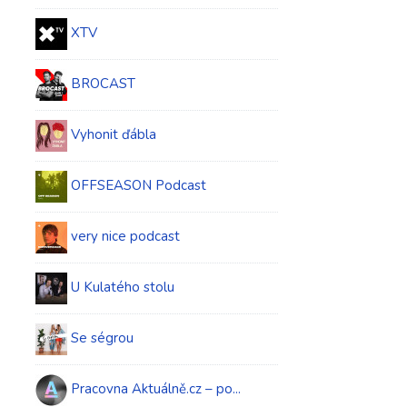
XTV
BROCAST
Vyhonit ďábla
OFFSEASON Podcast
very nice podcast
U Kulatého stolu
Se ségrou
Pracovna Aktuálně.cz – po...