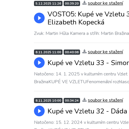
soubor ke stažení
5.12.2025 11:26
00:39:20
VOSTO5: Kupé ve Vzletu 3
Elizabeth Kopecká
Zvuk: Martin Hůla Kamera a střih: Martin Bražin
soubor ke stažení
8.11.2025 11:00
00:40:06
Kupé ve Vzletu 33 - Sim
Natočeno: 14. 1. 2025 v kulturním centru Vzlet 
BražinaKUPÉ VE VZLETUFenomenální rozhlas
soubor ke stažení
8.11.2025 10:00
00:34:24
Kupé ve Vzletu 32 - Dáda
Natočeno: 15. 12. 2024 v kulturním centru Vzle