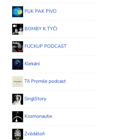
PUK PAK PIVO
BOMBY K TYČI
FUCKUP PODCAST
Klekání
Tři Promile podcast
SinglStory
Kosmonautix
Zvědátoři