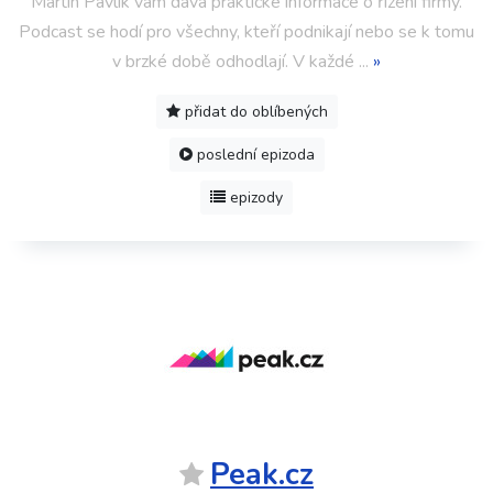
Martin Pavlík vám dává praktické informace o řízení firmy.
Podcast se hodí pro všechny, kteří podnikají nebo se k tomu
v brzké době odhodlají. V každé
...
»
přidat do oblíbených
poslední epizoda
epizody
Peak.cz