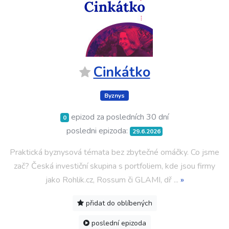
Cinkátko
Byznys
epizod za posledních 30 dní
0
posledni epizoda:
29.6.2026
Praktická byznysová témata bez zbytečné omáčky. Co jsme
zač? Česká investiční skupina s portfoliem, kde jsou firmy
jako Rohlik.cz, Rossum či GLAMI, dř
...
»
přidat do oblíbených
poslední epizoda