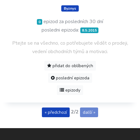
Byznys
epizod za posledních 30 dní
0
posledni epizoda:
8.5.2015
Ptejte se na všechno, co potřebujete vědět o prodeji,
vedení obchodních týmů a motivaci.
přidat do oblíbených
poslední epizoda
epizody
2/2
« předchozí
další »