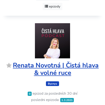
epizody
Renata Novotná | Čistá hlava
& volné ruce
Byznys
epizod za posledních 30 dní
0
posledni epizoda:
1.3.2021