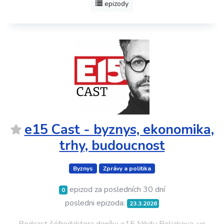
epizody
e15 Cast - byznys, ekonomika,
trhy, budoucnost
Byznys
Zprávy a politika
epizod za posledních 30 dní
0
posledni epizoda:
23.3.2026