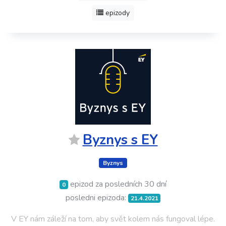
epizody
Byznys s EY
Byznys
epizod za posledních 30 dní
0
posledni epizoda:
21.4.2021
V EY nám záleží na tom, aby svět kolem nás fungoval lépe.