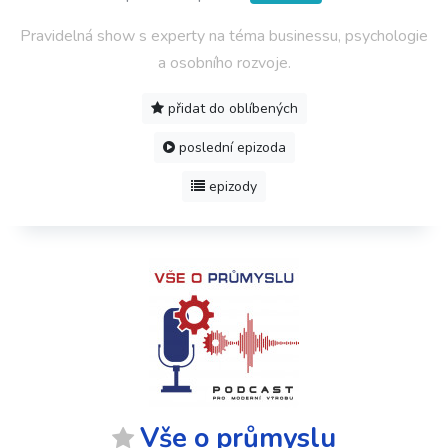
Pravidelná show s experty na téma businessu, psychologie
a osobního rozvoje.
přidat do oblíbených
poslední epizoda
epizody
Vše o průmyslu