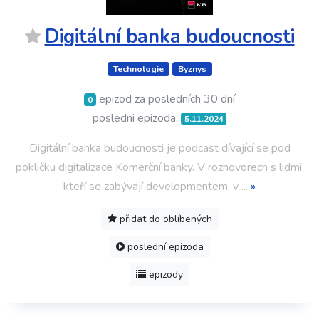
Digitální banka budoucnosti
Technologie
Byznys
epizod za posledních 30 dní
0
posledni epizoda:
5.11.2024
Digitální banka budoucnosti je podcast dívající se pod
pokličku digitalizace Komerční banky. V rozhovorech s lidmi,
kteří se zabývají developmentem, v
...
»
přidat do oblíbených
poslední epizoda
epizody