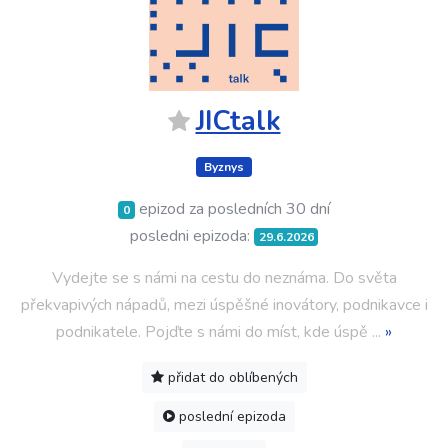
JICtalk
Byznys
epizod za posledních 30 dní
0
posledni epizoda:
29.6.2026
Vydejte se s námi na cestu do neznáma. Do světa
překvapivých nápadů, mezi úspěšné inovátory, podnikavce i
podnikatele. Pojďte s námi do míst, kde úspě
...
»
přidat do oblíbených
poslední epizoda