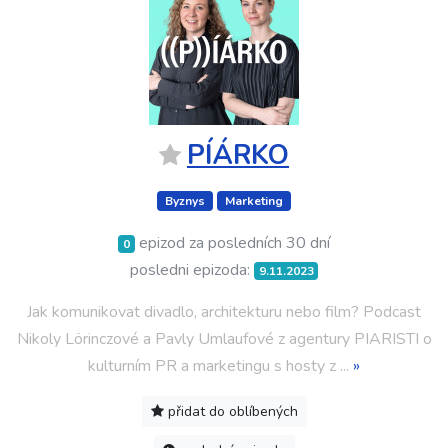
PÍÁRKO
Byznys
Marketing
epizod za posledních 30 dní
0
posledni epizoda:
9.11.2023
Jak komunikovat divadlo, architekturu nebo film? Podcast
Nikoly Lörinczové a Pavly Umlaufové z agentury PIARISTI o
kulturním PR a marketingu s hosty z
...
»
přidat do oblíbených