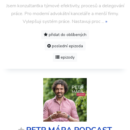
Jsem konzultantka týmové efektivity, procesů a delegování
práce. Pro moderní advokátní kanceláře a menší firmy.
Vylepšuji systém práce. Nastavuji proc
...
»
přidat do oblíbených
poslední epizoda
epizody