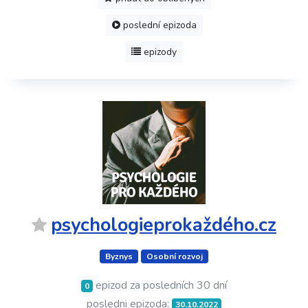
poslední epizoda
epizody
psychologieprokaždého.cz
Byznys
Osobní rozvoj
epizod za posledních 30 dní
0
posledni epizoda:
30.10.2022