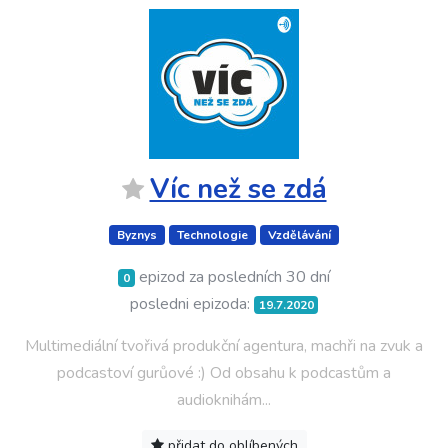
Víc než se zdá
Byznys
Technologie
Vzdělávání
epizod za posledních 30 dní
0
posledni epizoda:
19.7.2020
Multimediální tvořivá produkční agentura, machři na zvuk a
podcastoví gurůové :) Od obsahu k podcastům a
audioknihám...
přidat do oblíbených