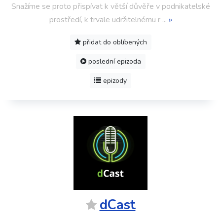
Snažíme se proto přispívat k větší důvěře v podnikatelské
prostředí, k trvale udržitelnému r
...
»
přidat do oblíbených
poslední epizoda
epizody
dCast