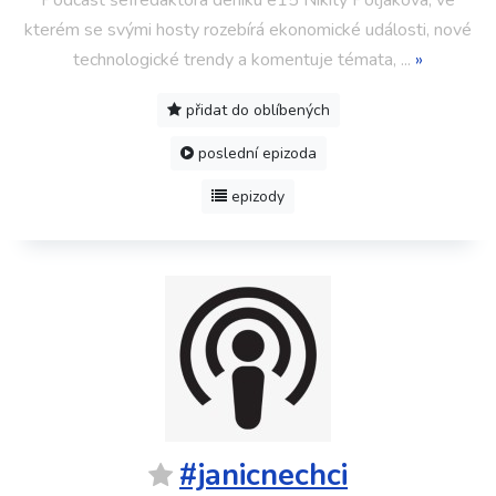
Podcast šéfredaktora deníku e15 Nikity Poljakova, ve
kterém se svými hosty rozebírá ekonomické události, nové
technologické trendy a komentuje témata,
...
»
přidat do oblíbených
poslední epizoda
epizody
#janicnechci