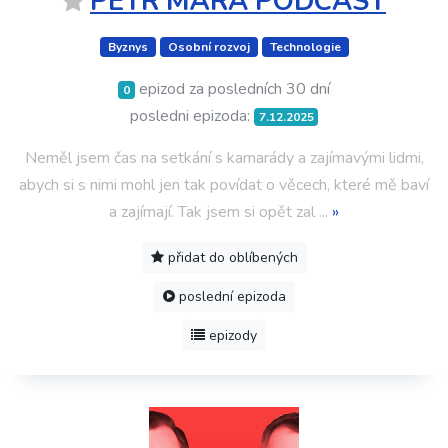
PETR MÁRA PODCAST
Byznys
Osobní rozvoj
Technologie
epizod za posledních 30 dní
0
posledni epizoda:
7.12.2025
Neměl jsem čas na setkání s kamarády a zajímavými lidmi,
abych si s nimi mohl jen tak povídat o věcech, které mě baví
a zajímají. Tak jsem si opět zal
...
»
přidat do oblíbených
poslední epizoda
epizody