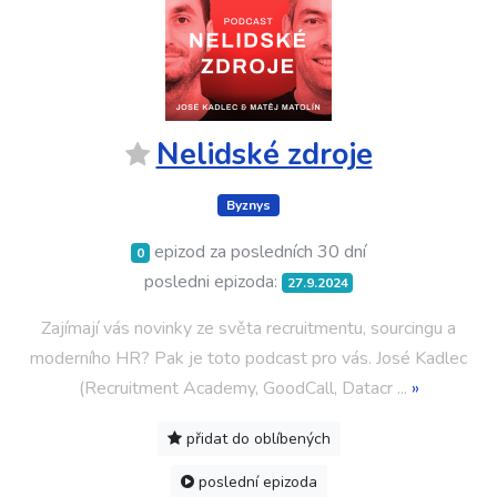
Nelidské zdroje
Byznys
epizod za posledních 30 dní
0
posledni epizoda:
27.9.2024
Zajímají vás novinky ze světa recruitmentu, sourcingu a
moderního HR? Pak je toto podcast pro vás. José Kadlec
(Recruitment Academy, GoodCall, Datacr
...
»
přidat do oblíbených
poslední epizoda