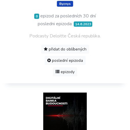
Byznys
epizod za posledních 30 dní
0
posledni epizoda:
14.6.2023
Podcasty Deloitte Česká republika.
přidat do oblíbených
poslední epizoda
epizody